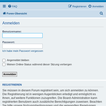
FAQ
Registrieren
Anmelden
S
Foren-Übersicht
u
Anmelden
c
h
Benutzername:
e
Passwort:
Ich habe mein Passwort vergessen
Angemeldet bleiben
Meinen Online-Status während dieser Sitzung verbergen
REGISTRIEREN
Sie müssen in diesem Forum registriert sein, um sich anmelden zu können.
Die Registrierung ist in wenigen Augenblicken erledigt und ermöglicht es
Ihnen, auf weitere Funktionen zuzugreifen. Die Board-Administration kann
registrierten Benutzern auch zusätzliche Berechtigungen zuweisen. Beachten
Sie bitte unsere Nutzungsbedingungen und die verwandten Regelungen,