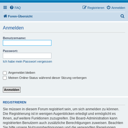
FAQ
Registrieren
Anmelden
S
Foren-Übersicht
u
Anmelden
c
h
Benutzername:
e
Passwort:
Ich habe mein Passwort vergessen
Angemeldet bleiben
Meinen Online-Status während dieser Sitzung verbergen
REGISTRIEREN
Sie müssen in diesem Forum registriert sein, um sich anmelden zu können.
Die Registrierung ist in wenigen Augenblicken erledigt und ermöglicht es
Ihnen, auf weitere Funktionen zuzugreifen. Die Board-Administration kann
registrierten Benutzern auch zusätzliche Berechtigungen zuweisen. Beachten
Sie bitte unsere Nutzungsbedingungen und die verwandten Regelungen,