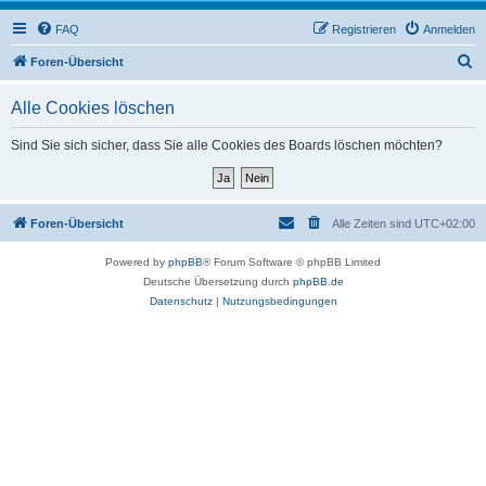
FAQ
Registrieren
Anmelden
S
Foren-Übersicht
u
Alle Cookies löschen
c
h
Sind Sie sich sicher, dass Sie alle Cookies des Boards löschen möchten?
e
Foren-Übersicht
Alle Zeiten sind
UTC+02:00
Powered by
phpBB
® Forum Software © phpBB Limited
Deutsche Übersetzung durch
phpBB.de
Datenschutz
|
Nutzungsbedingungen