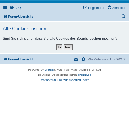
FAQ
Registrieren
Anmelden
S
Foren-Übersicht
u
Alle Cookies löschen
c
h
Sind Sie sich sicher, dass Sie alle Cookies des Boards löschen möchten?
e
Foren-Übersicht
Alle Zeiten sind
UTC+02:00
Powered by
phpBB
® Forum Software © phpBB Limited
Deutsche Übersetzung durch
phpBB.de
Datenschutz
|
Nutzungsbedingungen