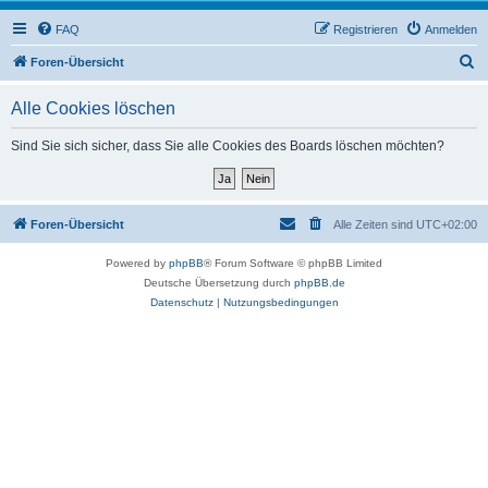
FAQ
Registrieren
Anmelden
S
Foren-Übersicht
u
Alle Cookies löschen
c
h
Sind Sie sich sicher, dass Sie alle Cookies des Boards löschen möchten?
e
Foren-Übersicht
Alle Zeiten sind
UTC+02:00
Powered by
phpBB
® Forum Software © phpBB Limited
Deutsche Übersetzung durch
phpBB.de
Datenschutz
|
Nutzungsbedingungen