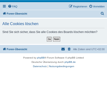
FAQ
Registrieren
Anmelden
S
Foren-Übersicht
u
Alle Cookies löschen
c
h
Sind Sie sich sicher, dass Sie alle Cookies des Boards löschen möchten?
e
Foren-Übersicht
Alle Zeiten sind
UTC+02:00
Powered by
phpBB
® Forum Software © phpBB Limited
Deutsche Übersetzung durch
phpBB.de
Datenschutz
|
Nutzungsbedingungen