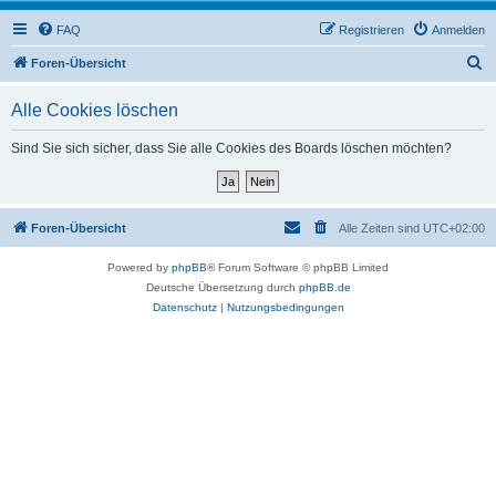
FAQ
Registrieren
Anmelden
S
Foren-Übersicht
u
Alle Cookies löschen
c
h
Sind Sie sich sicher, dass Sie alle Cookies des Boards löschen möchten?
e
Foren-Übersicht
Alle Zeiten sind
UTC+02:00
Powered by
phpBB
® Forum Software © phpBB Limited
Deutsche Übersetzung durch
phpBB.de
Datenschutz
|
Nutzungsbedingungen