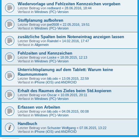
Wiedervorlage und Fehlzeiten Kennzeichen vorgeben
Letzter Beitrag von
redbeard
«
28.06.2016, 18:44
Verfasst in
Windows (PC)-Version
Stoffplanung aufbohren
Letzter Beitrag von
joe0508
«
22.05.2016, 19:51
Verfasst in
Windows (PC)-Version
zusätzliche Spalten beim Noteneintrag anzeigen lassen
Letzter Beitrag von
Raindel
«
14.02.2016, 17:47
Verfasst in
Allgemein
Fehlzeiten und Kennzeichen
Letzter Beitrag von
Loske
«
18.09.2015, 12:13
Verfasst in
Windows (PC)-Version
Unterrichtsplanung auf dem Tablett: Warum keine
Raumnummern
Letzter Beitrag von
bib.odo
«
13.09.2015, 22:59
Verfasst in
iPhone (iOS) und ANDROID
Erhalt des Raumes des Zieles beim Std.kopieren
Letzter Beitrag von
Oscar
«
10.09.2015, 20:11
Verfasst in
Windows (PC)-Version
Erfassen von Arbeiten
Letzter Beitrag von
bib.odo
«
04.09.2015, 00:08
Verfasst in
Windows (PC)-Version
Handbuch
Letzter Beitrag von
Schuster Wolfgang
«
07.06.2015, 13:22
Verfasst in
iPhone (iOS) und ANDROID