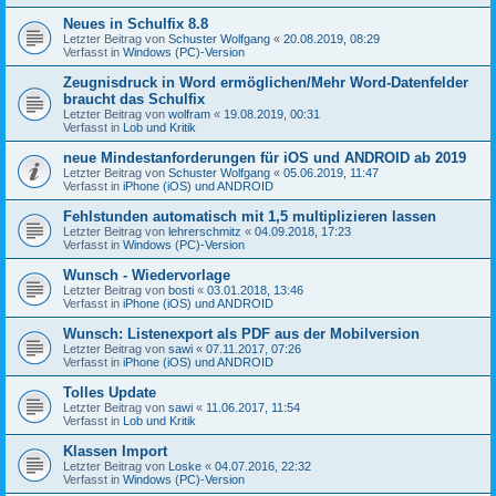
Neues in Schulfix 8.8
Letzter Beitrag von
Schuster Wolfgang
«
20.08.2019, 08:29
Verfasst in
Windows (PC)-Version
Zeugnisdruck in Word ermöglichen/Mehr Word-Datenfelder
braucht das Schulfix
Letzter Beitrag von
wolfram
«
19.08.2019, 00:31
Verfasst in
Lob und Kritik
neue Mindestanforderungen für iOS und ANDROID ab 2019
Letzter Beitrag von
Schuster Wolfgang
«
05.06.2019, 11:47
Verfasst in
iPhone (iOS) und ANDROID
Fehlstunden automatisch mit 1,5 multiplizieren lassen
Letzter Beitrag von
lehrerschmitz
«
04.09.2018, 17:23
Verfasst in
Windows (PC)-Version
Wunsch - Wiedervorlage
Letzter Beitrag von
bosti
«
03.01.2018, 13:46
Verfasst in
iPhone (iOS) und ANDROID
Wunsch: Listenexport als PDF aus der Mobilversion
Letzter Beitrag von
sawi
«
07.11.2017, 07:26
Verfasst in
iPhone (iOS) und ANDROID
Tolles Update
Letzter Beitrag von
sawi
«
11.06.2017, 11:54
Verfasst in
Lob und Kritik
Klassen Import
Letzter Beitrag von
Loske
«
04.07.2016, 22:32
Verfasst in
Windows (PC)-Version