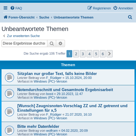
FAQ
Registrieren
Anmelden
S
Foren-Übersicht
Suche
Unbeantwortete Themen
u
Unbeantwortete Themen
c
Zur erweiterten Suche
h
Suche
Erweiterte Suche
e
1
2
3
4
5
6
Nächste
Die Suche ergab 106 Treffer
Themen
Sitzplan nur großer Text, falls keine Bilder
Letzter Beitrag von
F_Rüdiger
«
15.10.2024, 20:00
Verfasst in
Windows (PC)-Version
Notendurchschnitt und Gesamtnote Ergebnisarbeit
Letzter Beitrag von
bosti
«
29.10.2023, 11:47
Verfasst in
Windows (PC)-Version
[Wunsch] Zeugnisnoten-Vorschlag ZZ und JZ getrennt und
Einstellungen für x,5
Letzter Beitrag von
F_Rüdiger
«
21.07.2020, 16:10
Verfasst in
Windows (PC)-Version
Bitte mehr Datenfelder
Letzter Beitrag von
wolfram
«
04.02.2020, 20:09
Verfasst in
Windows (PC)-Version