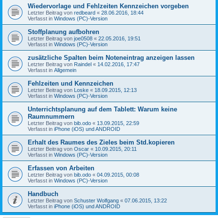
Wiedervorlage und Fehlzeiten Kennzeichen vorgeben
Letzter Beitrag von
redbeard
«
28.06.2016, 18:44
Verfasst in
Windows (PC)-Version
Stoffplanung aufbohren
Letzter Beitrag von
joe0508
«
22.05.2016, 19:51
Verfasst in
Windows (PC)-Version
zusätzliche Spalten beim Noteneintrag anzeigen lassen
Letzter Beitrag von
Raindel
«
14.02.2016, 17:47
Verfasst in
Allgemein
Fehlzeiten und Kennzeichen
Letzter Beitrag von
Loske
«
18.09.2015, 12:13
Verfasst in
Windows (PC)-Version
Unterrichtsplanung auf dem Tablett: Warum keine
Raumnummern
Letzter Beitrag von
bib.odo
«
13.09.2015, 22:59
Verfasst in
iPhone (iOS) und ANDROID
Erhalt des Raumes des Zieles beim Std.kopieren
Letzter Beitrag von
Oscar
«
10.09.2015, 20:11
Verfasst in
Windows (PC)-Version
Erfassen von Arbeiten
Letzter Beitrag von
bib.odo
«
04.09.2015, 00:08
Verfasst in
Windows (PC)-Version
Handbuch
Letzter Beitrag von
Schuster Wolfgang
«
07.06.2015, 13:22
Verfasst in
iPhone (iOS) und ANDROID