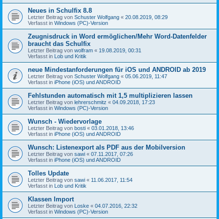
Neues in Schulfix 8.8
Letzter Beitrag von
Schuster Wolfgang
«
20.08.2019, 08:29
Verfasst in
Windows (PC)-Version
Zeugnisdruck in Word ermöglichen/Mehr Word-Datenfelder
braucht das Schulfix
Letzter Beitrag von
wolfram
«
19.08.2019, 00:31
Verfasst in
Lob und Kritik
neue Mindestanforderungen für iOS und ANDROID ab 2019
Letzter Beitrag von
Schuster Wolfgang
«
05.06.2019, 11:47
Verfasst in
iPhone (iOS) und ANDROID
Fehlstunden automatisch mit 1,5 multiplizieren lassen
Letzter Beitrag von
lehrerschmitz
«
04.09.2018, 17:23
Verfasst in
Windows (PC)-Version
Wunsch - Wiedervorlage
Letzter Beitrag von
bosti
«
03.01.2018, 13:46
Verfasst in
iPhone (iOS) und ANDROID
Wunsch: Listenexport als PDF aus der Mobilversion
Letzter Beitrag von
sawi
«
07.11.2017, 07:26
Verfasst in
iPhone (iOS) und ANDROID
Tolles Update
Letzter Beitrag von
sawi
«
11.06.2017, 11:54
Verfasst in
Lob und Kritik
Klassen Import
Letzter Beitrag von
Loske
«
04.07.2016, 22:32
Verfasst in
Windows (PC)-Version