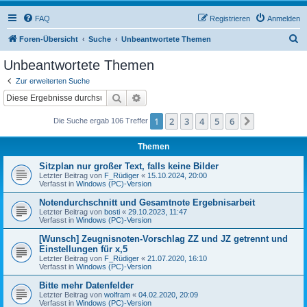
FAQ
Registrieren
Anmelden
S
Foren-Übersicht
Suche
Unbeantwortete Themen
u
Unbeantwortete Themen
c
Zur erweiterten Suche
h
Suche
Erweiterte Suche
e
1
2
3
4
5
6
Nächste
Die Suche ergab 106 Treffer
Themen
Sitzplan nur großer Text, falls keine Bilder
Letzter Beitrag von
F_Rüdiger
«
15.10.2024, 20:00
Verfasst in
Windows (PC)-Version
Notendurchschnitt und Gesamtnote Ergebnisarbeit
Letzter Beitrag von
bosti
«
29.10.2023, 11:47
Verfasst in
Windows (PC)-Version
[Wunsch] Zeugnisnoten-Vorschlag ZZ und JZ getrennt und
Einstellungen für x,5
Letzter Beitrag von
F_Rüdiger
«
21.07.2020, 16:10
Verfasst in
Windows (PC)-Version
Bitte mehr Datenfelder
Letzter Beitrag von
wolfram
«
04.02.2020, 20:09
Verfasst in
Windows (PC)-Version