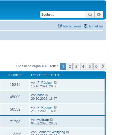
Suche
Erweiterte Suche
Registrieren
Anmelden
1
2
3
4
5
6
Nächste
Die Suche ergab 106 Treffer
ZUGRIFFE
LETZTER BEITRAG
von
F_Rüdiger
15245
15.10.2024, 20:00
von
bosti
45009
29.10.2023, 11:47
von
F_Rüdiger
56552
21.07.2020, 16:10
von
wolfram
71705
04.02.2020, 20:09
von
Schuster Wolfgang
112296