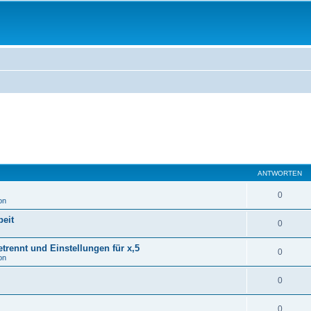
ANTWORTEN
0
on
eit
0
rennt und Einstellungen für x,5
0
on
0
0