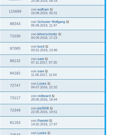
20.08.2019, 08:29
von
wolfram
115699
19.08.2019, 00:31
von
Schuster Wolfgang
88343
05.06.2019, 11:47
von
lehrerschmitz
71030
04.09.2018, 17:23
von
bosti
87065
03.01.2018, 13:46
von
sawi
88132
07.11.2017, 07:26
von
sawi
84182
11.06.2017, 11:54
von
Loske
72747
04.07.2016, 22:32
von
redbeard
73117
28.06.2016, 18:44
von
joe0508
72349
22.05.2016, 19:51
von
Raindel
81163
14.02.2016, 17:47
von
Loske
72543