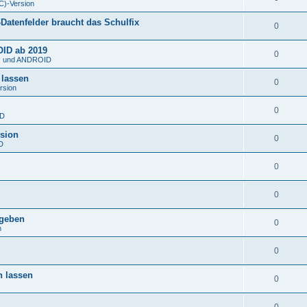
C)-Version
atenfelder braucht das Schulfix
0
OID ab 2019
0
S) und ANDROID
 lassen
0
rsion
0
ID
rsion
0
D
0
0
rgeben
0
n
0
n lassen
0
0