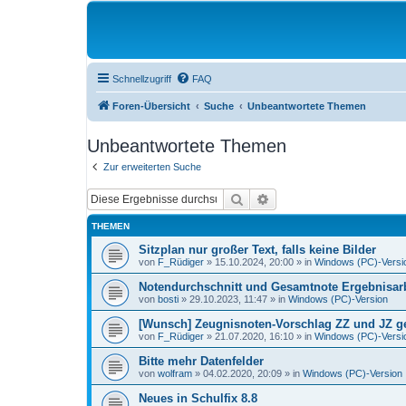
Schnellzugriff
FAQ
Foren-Übersicht
Suche
Unbeantwortete Themen
Unbeantwortete Themen
Zur erweiterten Suche
Suche
Erweiterte Suche
THEMEN
Sitzplan nur großer Text, falls keine Bilder
von
F_Rüdiger
»
15.10.2024, 20:00
» in
Windows (PC)-Versi
Notendurchschnitt und Gesamtnote Ergebnisarb
von
bosti
»
29.10.2023, 11:47
» in
Windows (PC)-Version
[Wunsch] Zeugnisnoten-Vorschlag ZZ und JZ get
von
F_Rüdiger
»
21.07.2020, 16:10
» in
Windows (PC)-Versi
Bitte mehr Datenfelder
von
wolfram
»
04.02.2020, 20:09
» in
Windows (PC)-Version
Neues in Schulfix 8.8