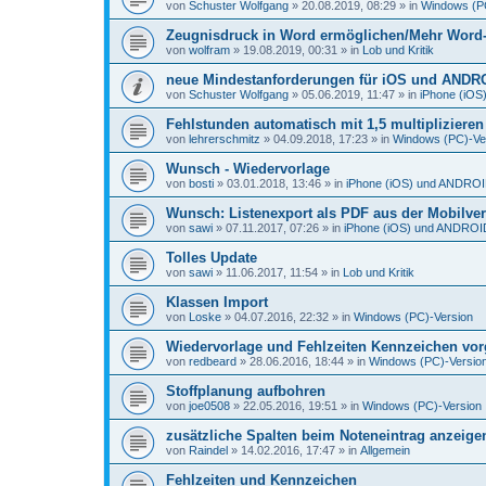
von
Schuster Wolfgang
»
20.08.2019, 08:29
» in
Windows (P
Zeugnisdruck in Word ermöglichen/Mehr Word-D
von
wolfram
»
19.08.2019, 00:31
» in
Lob und Kritik
neue Mindestanforderungen für iOS und ANDR
von
Schuster Wolfgang
»
05.06.2019, 11:47
» in
iPhone (iO
Fehlstunden automatisch mit 1,5 multiplizieren
von
lehrerschmitz
»
04.09.2018, 17:23
» in
Windows (PC)-Ve
Wunsch - Wiedervorlage
von
bosti
»
03.01.2018, 13:46
» in
iPhone (iOS) und ANDRO
Wunsch: Listenexport als PDF aus der Mobilve
von
sawi
»
07.11.2017, 07:26
» in
iPhone (iOS) und ANDROI
Tolles Update
von
sawi
»
11.06.2017, 11:54
» in
Lob und Kritik
Klassen Import
von
Loske
»
04.07.2016, 22:32
» in
Windows (PC)-Version
Wiedervorlage und Fehlzeiten Kennzeichen vo
von
redbeard
»
28.06.2016, 18:44
» in
Windows (PC)-Versio
Stoffplanung aufbohren
von
joe0508
»
22.05.2016, 19:51
» in
Windows (PC)-Version
zusätzliche Spalten beim Noteneintrag anzeige
von
Raindel
»
14.02.2016, 17:47
» in
Allgemein
Fehlzeiten und Kennzeichen