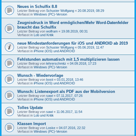
Neues in Schulfix 8.8
Letzter Beitrag von
Schuster Wolfgang
«
20.08.2019, 08:29
Verfasst in
Windows (PC)-Version
Zeugnisdruck in Word ermöglichen/Mehr Word-Datenfelder
braucht das Schulfix
Letzter Beitrag von
wolfram
«
19.08.2019, 00:31
Verfasst in
Lob und Kritik
neue Mindestanforderungen für iOS und ANDROID ab 2019
Letzter Beitrag von
Schuster Wolfgang
«
05.06.2019, 11:47
Verfasst in
iPhone (iOS) und ANDROID
Fehlstunden automatisch mit 1,5 multiplizieren lassen
Letzter Beitrag von
lehrerschmitz
«
04.09.2018, 17:23
Verfasst in
Windows (PC)-Version
Wunsch - Wiedervorlage
Letzter Beitrag von
bosti
«
03.01.2018, 13:46
Verfasst in
iPhone (iOS) und ANDROID
Wunsch: Listenexport als PDF aus der Mobilversion
Letzter Beitrag von
sawi
«
07.11.2017, 07:26
Verfasst in
iPhone (iOS) und ANDROID
Tolles Update
Letzter Beitrag von
sawi
«
11.06.2017, 11:54
Verfasst in
Lob und Kritik
Klassen Import
Letzter Beitrag von
Loske
«
04.07.2016, 22:32
Verfasst in
Windows (PC)-Version