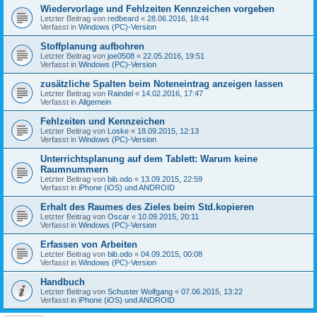
Wiedervorlage und Fehlzeiten Kennzeichen vorgeben
Letzter Beitrag von
redbeard
«
28.06.2016, 18:44
Verfasst in
Windows (PC)-Version
Stoffplanung aufbohren
Letzter Beitrag von
joe0508
«
22.05.2016, 19:51
Verfasst in
Windows (PC)-Version
zusätzliche Spalten beim Noteneintrag anzeigen lassen
Letzter Beitrag von
Raindel
«
14.02.2016, 17:47
Verfasst in
Allgemein
Fehlzeiten und Kennzeichen
Letzter Beitrag von
Loske
«
18.09.2015, 12:13
Verfasst in
Windows (PC)-Version
Unterrichtsplanung auf dem Tablett: Warum keine
Raumnummern
Letzter Beitrag von
bib.odo
«
13.09.2015, 22:59
Verfasst in
iPhone (iOS) und ANDROID
Erhalt des Raumes des Zieles beim Std.kopieren
Letzter Beitrag von
Oscar
«
10.09.2015, 20:11
Verfasst in
Windows (PC)-Version
Erfassen von Arbeiten
Letzter Beitrag von
bib.odo
«
04.09.2015, 00:08
Verfasst in
Windows (PC)-Version
Handbuch
Letzter Beitrag von
Schuster Wolfgang
«
07.06.2015, 13:22
Verfasst in
iPhone (iOS) und ANDROID