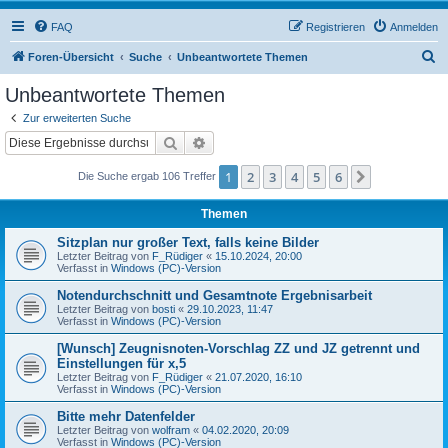
FAQ
Registrieren
Anmelden
S
Foren-Übersicht
Suche
Unbeantwortete Themen
u
Unbeantwortete Themen
c
Zur erweiterten Suche
h
Suche
Erweiterte Suche
e
1
2
3
4
5
6
Nächste
Die Suche ergab 106 Treffer
Themen
Sitzplan nur großer Text, falls keine Bilder
Letzter Beitrag von
F_Rüdiger
«
15.10.2024, 20:00
Verfasst in
Windows (PC)-Version
Notendurchschnitt und Gesamtnote Ergebnisarbeit
Letzter Beitrag von
bosti
«
29.10.2023, 11:47
Verfasst in
Windows (PC)-Version
[Wunsch] Zeugnisnoten-Vorschlag ZZ und JZ getrennt und
Einstellungen für x,5
Letzter Beitrag von
F_Rüdiger
«
21.07.2020, 16:10
Verfasst in
Windows (PC)-Version
Bitte mehr Datenfelder
Letzter Beitrag von
wolfram
«
04.02.2020, 20:09
Verfasst in
Windows (PC)-Version