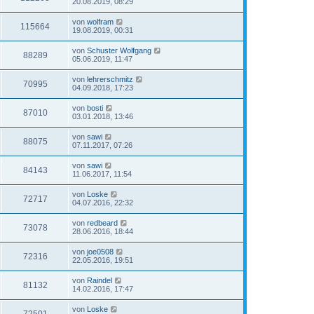
20.08.2019, 08:29
von
wolfram
115664
19.08.2019, 00:31
von
Schuster Wolfgang
88289
05.06.2019, 11:47
von
lehrerschmitz
70995
04.09.2018, 17:23
von
bosti
87010
03.01.2018, 13:46
von
sawi
88075
07.11.2017, 07:26
von
sawi
84143
11.06.2017, 11:54
von
Loske
72717
04.07.2016, 22:32
von
redbeard
73078
28.06.2016, 18:44
von
joe0508
72316
22.05.2016, 19:51
von
Raindel
81132
14.02.2016, 17:47
von
Loske
72501