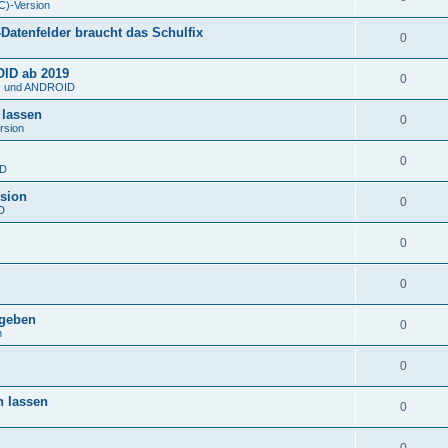
C)-Version
atenfelder braucht das Schulfix
0
OID ab 2019
0
S) und ANDROID
 lassen
0
rsion
0
ID
rsion
0
D
0
0
rgeben
0
n
0
n lassen
0
0