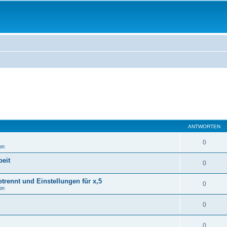
ANTWORTEN
0
on
eit
0
rennt und Einstellungen für x,5
0
on
0
0