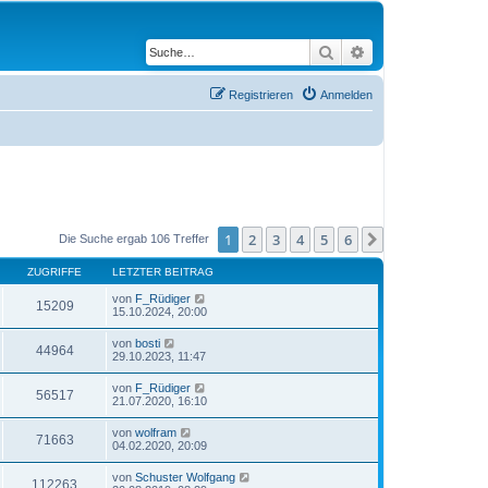
Suche
Erweiterte Suche
Registrieren
Anmelden
1
2
3
4
5
6
Nächste
Die Suche ergab 106 Treffer
ZUGRIFFE
LETZTER BEITRAG
von
F_Rüdiger
15209
15.10.2024, 20:00
von
bosti
44964
29.10.2023, 11:47
von
F_Rüdiger
56517
21.07.2020, 16:10
von
wolfram
71663
04.02.2020, 20:09
von
Schuster Wolfgang
112263