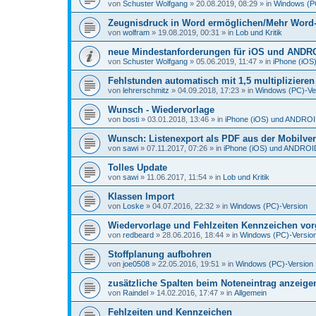
von
Schuster Wolfgang
»
20.08.2019, 08:29
» in
Windows (P
Zeugnisdruck in Word ermöglichen/Mehr Word-D
von
wolfram
»
19.08.2019, 00:31
» in
Lob und Kritik
neue Mindestanforderungen für iOS und ANDR
von
Schuster Wolfgang
»
05.06.2019, 11:47
» in
iPhone (iO
Fehlstunden automatisch mit 1,5 multiplizieren
von
lehrerschmitz
»
04.09.2018, 17:23
» in
Windows (PC)-Ve
Wunsch - Wiedervorlage
von
bosti
»
03.01.2018, 13:46
» in
iPhone (iOS) und ANDRO
Wunsch: Listenexport als PDF aus der Mobilve
von
sawi
»
07.11.2017, 07:26
» in
iPhone (iOS) und ANDROI
Tolles Update
von
sawi
»
11.06.2017, 11:54
» in
Lob und Kritik
Klassen Import
von
Loske
»
04.07.2016, 22:32
» in
Windows (PC)-Version
Wiedervorlage und Fehlzeiten Kennzeichen vo
von
redbeard
»
28.06.2016, 18:44
» in
Windows (PC)-Versio
Stoffplanung aufbohren
von
joe0508
»
22.05.2016, 19:51
» in
Windows (PC)-Version
zusätzliche Spalten beim Noteneintrag anzeige
von
Raindel
»
14.02.2016, 17:47
» in
Allgemein
Fehlzeiten und Kennzeichen