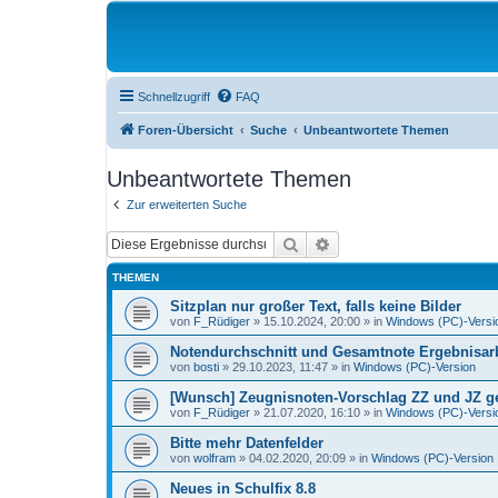
Schnellzugriff
FAQ
Foren-Übersicht
Suche
Unbeantwortete Themen
Unbeantwortete Themen
Zur erweiterten Suche
Suche
Erweiterte Suche
THEMEN
Sitzplan nur großer Text, falls keine Bilder
von
F_Rüdiger
»
15.10.2024, 20:00
» in
Windows (PC)-Versi
Notendurchschnitt und Gesamtnote Ergebnisarb
von
bosti
»
29.10.2023, 11:47
» in
Windows (PC)-Version
[Wunsch] Zeugnisnoten-Vorschlag ZZ und JZ get
von
F_Rüdiger
»
21.07.2020, 16:10
» in
Windows (PC)-Versi
Bitte mehr Datenfelder
von
wolfram
»
04.02.2020, 20:09
» in
Windows (PC)-Version
Neues in Schulfix 8.8