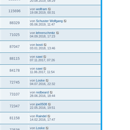
20.08.2019, 08:29
von
wolfram
115696
19.08.2019, 00:31
von
Schuster Wolfgang
88329
05.06.2019, 11:47
von
lehrerschmitz
71025
04.09.2018, 17:23
von
bosti
87047
03.01.2018, 13:46
von
sawi
88115
07.11.2017, 07:26
von
sawi
84178
11.06.2017, 11:54
von
Loske
72745
04.07.2016, 22:32
von
redbeard
73107
28.06.2016, 18:44
von
joe0508
72347
22.05.2016, 19:51
von
Raindel
81158
14.02.2016, 17:47
von
Loske
72538