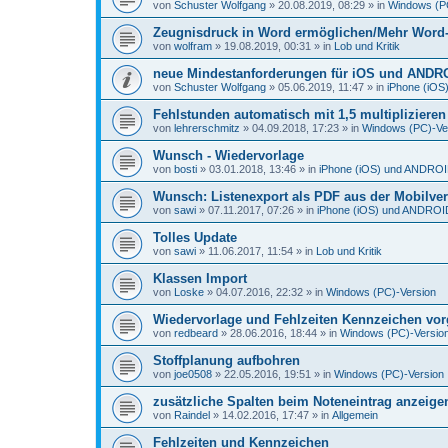
von
Schuster Wolfgang
»
20.08.2019, 08:29
» in
Windows (P
Zeugnisdruck in Word ermöglichen/Mehr Word-D
von
wolfram
»
19.08.2019, 00:31
» in
Lob und Kritik
neue Mindestanforderungen für iOS und ANDR
von
Schuster Wolfgang
»
05.06.2019, 11:47
» in
iPhone (iO
Fehlstunden automatisch mit 1,5 multiplizieren
von
lehrerschmitz
»
04.09.2018, 17:23
» in
Windows (PC)-Ve
Wunsch - Wiedervorlage
von
bosti
»
03.01.2018, 13:46
» in
iPhone (iOS) und ANDRO
Wunsch: Listenexport als PDF aus der Mobilve
von
sawi
»
07.11.2017, 07:26
» in
iPhone (iOS) und ANDROI
Tolles Update
von
sawi
»
11.06.2017, 11:54
» in
Lob und Kritik
Klassen Import
von
Loske
»
04.07.2016, 22:32
» in
Windows (PC)-Version
Wiedervorlage und Fehlzeiten Kennzeichen vo
von
redbeard
»
28.06.2016, 18:44
» in
Windows (PC)-Versio
Stoffplanung aufbohren
von
joe0508
»
22.05.2016, 19:51
» in
Windows (PC)-Version
zusätzliche Spalten beim Noteneintrag anzeige
von
Raindel
»
14.02.2016, 17:47
» in
Allgemein
Fehlzeiten und Kennzeichen