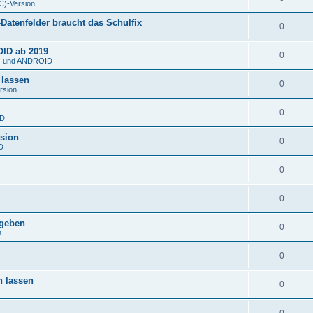
C)-Version
atenfelder braucht das Schulfix
0
OID ab 2019
0
S) und ANDROID
 lassen
0
rsion
0
ID
rsion
0
D
0
0
rgeben
0
n
0
n lassen
0
0