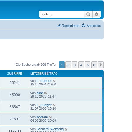
Suche
Erweiterte Suche
Registrieren
Anmelden
1
2
3
4
5
6
Nächste
Die Suche ergab 106 Treffer
ZUGRIFFE
LETZTER BEITRAG
von
F_Rüdiger
15241
15.10.2024, 20:00
von
bosti
45000
29.10.2023, 11:47
von
F_Rüdiger
56547
21.07.2020, 16:10
von
wolfram
71697
04.02.2020, 20:09
von
Schuster Wolfgang
112288