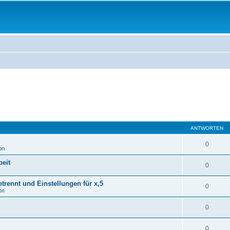
ANTWORTEN
0
on
eit
0
rennt und Einstellungen für x,5
0
on
0
0