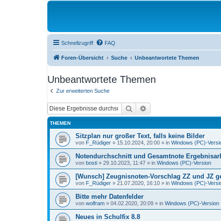
Schnellzugriff
FAQ
Foren-Übersicht
Suche
Unbeantwortete Themen
Unbeantwortete Themen
Zur erweiterten Suche
Suche
Erweiterte Suche
THEMEN
Sitzplan nur großer Text, falls keine Bilder
von
F_Rüdiger
»
15.10.2024, 20:00
» in
Windows (PC)-Versi
Notendurchschnitt und Gesamtnote Ergebnisarb
von
bosti
»
29.10.2023, 11:47
» in
Windows (PC)-Version
[Wunsch] Zeugnisnoten-Vorschlag ZZ und JZ get
von
F_Rüdiger
»
21.07.2020, 16:10
» in
Windows (PC)-Versi
Bitte mehr Datenfelder
von
wolfram
»
04.02.2020, 20:09
» in
Windows (PC)-Version
Neues in Schulfix 8.8