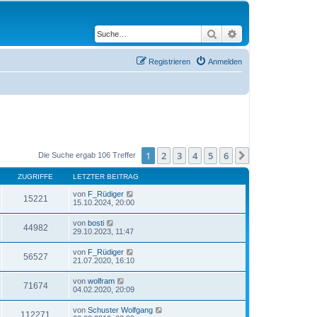
Suche
Erweiterte Suche
Registrieren
Anmelden
1
2
3
4
5
6
Nächste
Die Suche ergab 106 Treffer
ZUGRIFFE
LETZTER BEITRAG
von
F_Rüdiger
15221
15.10.2024, 20:00
von
bosti
44982
29.10.2023, 11:47
von
F_Rüdiger
56527
21.07.2020, 16:10
von
wolfram
71674
04.02.2020, 20:09
von
Schuster Wolfgang
112271