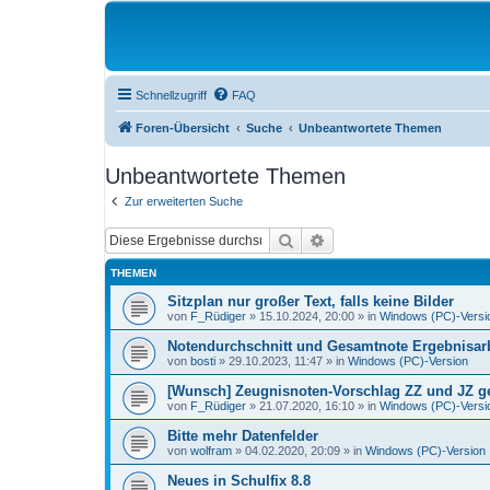
Schnellzugriff
FAQ
Foren-Übersicht
Suche
Unbeantwortete Themen
Unbeantwortete Themen
Zur erweiterten Suche
Suche
Erweiterte Suche
THEMEN
Sitzplan nur großer Text, falls keine Bilder
von
F_Rüdiger
»
15.10.2024, 20:00
» in
Windows (PC)-Versi
Notendurchschnitt und Gesamtnote Ergebnisarb
von
bosti
»
29.10.2023, 11:47
» in
Windows (PC)-Version
[Wunsch] Zeugnisnoten-Vorschlag ZZ und JZ get
von
F_Rüdiger
»
21.07.2020, 16:10
» in
Windows (PC)-Versi
Bitte mehr Datenfelder
von
wolfram
»
04.02.2020, 20:09
» in
Windows (PC)-Version
Neues in Schulfix 8.8