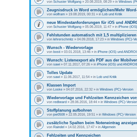
von
Schuster Wolfgang
»
20.08.2019, 08:29
» in
Windows (P
Zeugnisdruck in Word ermöglichen/Mehr Word-D
von
wolfram
»
19.08.2019, 00:31
» in
Lob und Kritik
neue Mindestanforderungen für iOS und ANDR
von
Schuster Wolfgang
»
05.06.2019, 11:47
» in
iPhone (iO
Fehlstunden automatisch mit 1,5 multiplizieren
von
lehrerschmitz
»
04.09.2018, 17:23
» in
Windows (PC)-Ve
Wunsch - Wiedervorlage
von
bosti
»
03.01.2018, 13:46
» in
iPhone (iOS) und ANDRO
Wunsch: Listenexport als PDF aus der Mobilve
von
sawi
»
07.11.2017, 07:26
» in
iPhone (iOS) und ANDROI
Tolles Update
von
sawi
»
11.06.2017, 11:54
» in
Lob und Kritik
Klassen Import
von
Loske
»
04.07.2016, 22:32
» in
Windows (PC)-Version
Wiedervorlage und Fehlzeiten Kennzeichen vo
von
redbeard
»
28.06.2016, 18:44
» in
Windows (PC)-Versio
Stoffplanung aufbohren
von
joe0508
»
22.05.2016, 19:51
» in
Windows (PC)-Version
zusätzliche Spalten beim Noteneintrag anzeige
von
Raindel
»
14.02.2016, 17:47
» in
Allgemein
Fehlzeiten und Kennzeichen