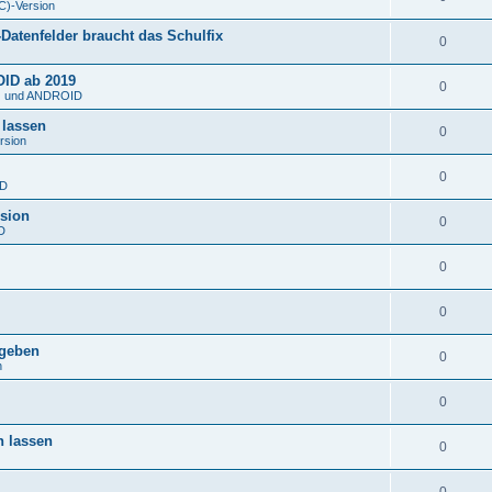
C)-Version
atenfelder braucht das Schulfix
0
OID ab 2019
0
S) und ANDROID
 lassen
0
rsion
0
ID
rsion
0
D
0
0
rgeben
0
n
0
n lassen
0
0