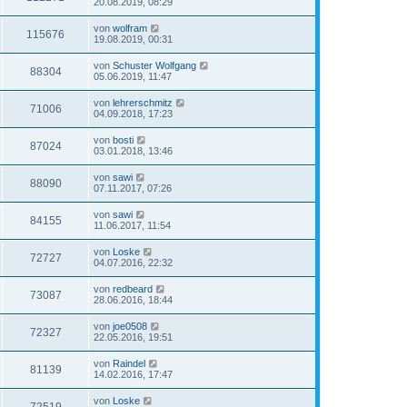
20.08.2019, 08:29
von
wolfram
115676
19.08.2019, 00:31
von
Schuster Wolfgang
88304
05.06.2019, 11:47
von
lehrerschmitz
71006
04.09.2018, 17:23
von
bosti
87024
03.01.2018, 13:46
von
sawi
88090
07.11.2017, 07:26
von
sawi
84155
11.06.2017, 11:54
von
Loske
72727
04.07.2016, 22:32
von
redbeard
73087
28.06.2016, 18:44
von
joe0508
72327
22.05.2016, 19:51
von
Raindel
81139
14.02.2016, 17:47
von
Loske
72519