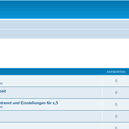
ANTWORTEN
0
on
eit
0
rennt und Einstellungen für x,5
0
on
0
0