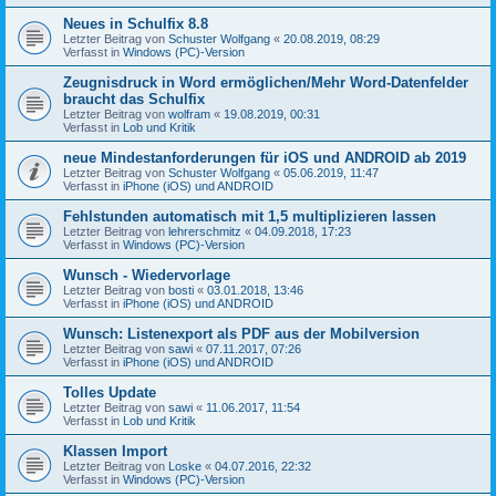
Neues in Schulfix 8.8
Letzter Beitrag von
Schuster Wolfgang
«
20.08.2019, 08:29
Verfasst in
Windows (PC)-Version
Zeugnisdruck in Word ermöglichen/Mehr Word-Datenfelder
braucht das Schulfix
Letzter Beitrag von
wolfram
«
19.08.2019, 00:31
Verfasst in
Lob und Kritik
neue Mindestanforderungen für iOS und ANDROID ab 2019
Letzter Beitrag von
Schuster Wolfgang
«
05.06.2019, 11:47
Verfasst in
iPhone (iOS) und ANDROID
Fehlstunden automatisch mit 1,5 multiplizieren lassen
Letzter Beitrag von
lehrerschmitz
«
04.09.2018, 17:23
Verfasst in
Windows (PC)-Version
Wunsch - Wiedervorlage
Letzter Beitrag von
bosti
«
03.01.2018, 13:46
Verfasst in
iPhone (iOS) und ANDROID
Wunsch: Listenexport als PDF aus der Mobilversion
Letzter Beitrag von
sawi
«
07.11.2017, 07:26
Verfasst in
iPhone (iOS) und ANDROID
Tolles Update
Letzter Beitrag von
sawi
«
11.06.2017, 11:54
Verfasst in
Lob und Kritik
Klassen Import
Letzter Beitrag von
Loske
«
04.07.2016, 22:32
Verfasst in
Windows (PC)-Version