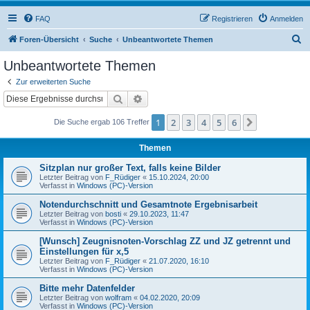
FAQ
Registrieren
Anmelden
S
Foren-Übersicht
Suche
Unbeantwortete Themen
u
Unbeantwortete Themen
c
Zur erweiterten Suche
h
Suche
Erweiterte Suche
e
1
2
3
4
5
6
Nächste
Die Suche ergab 106 Treffer
Themen
Sitzplan nur großer Text, falls keine Bilder
Letzter Beitrag von
F_Rüdiger
«
15.10.2024, 20:00
Verfasst in
Windows (PC)-Version
Notendurchschnitt und Gesamtnote Ergebnisarbeit
Letzter Beitrag von
bosti
«
29.10.2023, 11:47
Verfasst in
Windows (PC)-Version
[Wunsch] Zeugnisnoten-Vorschlag ZZ und JZ getrennt und
Einstellungen für x,5
Letzter Beitrag von
F_Rüdiger
«
21.07.2020, 16:10
Verfasst in
Windows (PC)-Version
Bitte mehr Datenfelder
Letzter Beitrag von
wolfram
«
04.02.2020, 20:09
Verfasst in
Windows (PC)-Version