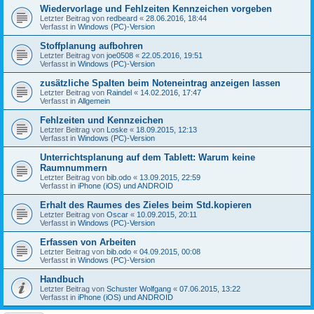
Wiedervorlage und Fehlzeiten Kennzeichen vorgeben
Letzter Beitrag von
redbeard
«
28.06.2016, 18:44
Verfasst in
Windows (PC)-Version
Stoffplanung aufbohren
Letzter Beitrag von
joe0508
«
22.05.2016, 19:51
Verfasst in
Windows (PC)-Version
zusätzliche Spalten beim Noteneintrag anzeigen lassen
Letzter Beitrag von
Raindel
«
14.02.2016, 17:47
Verfasst in
Allgemein
Fehlzeiten und Kennzeichen
Letzter Beitrag von
Loske
«
18.09.2015, 12:13
Verfasst in
Windows (PC)-Version
Unterrichtsplanung auf dem Tablett: Warum keine
Raumnummern
Letzter Beitrag von
bib.odo
«
13.09.2015, 22:59
Verfasst in
iPhone (iOS) und ANDROID
Erhalt des Raumes des Zieles beim Std.kopieren
Letzter Beitrag von
Oscar
«
10.09.2015, 20:11
Verfasst in
Windows (PC)-Version
Erfassen von Arbeiten
Letzter Beitrag von
bib.odo
«
04.09.2015, 00:08
Verfasst in
Windows (PC)-Version
Handbuch
Letzter Beitrag von
Schuster Wolfgang
«
07.06.2015, 13:22
Verfasst in
iPhone (iOS) und ANDROID