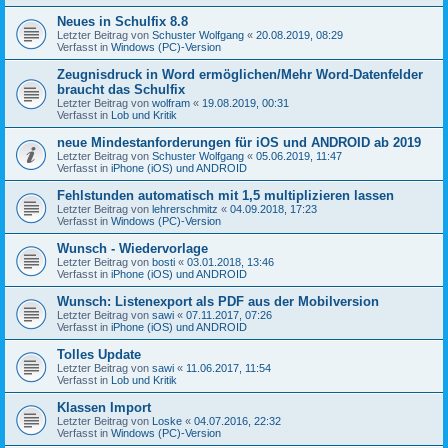
Neues in Schulfix 8.8
Letzter Beitrag von
Schuster Wolfgang
«
20.08.2019, 08:29
Verfasst in
Windows (PC)-Version
Zeugnisdruck in Word ermöglichen/Mehr Word-Datenfelder
braucht das Schulfix
Letzter Beitrag von
wolfram
«
19.08.2019, 00:31
Verfasst in
Lob und Kritik
neue Mindestanforderungen für iOS und ANDROID ab 2019
Letzter Beitrag von
Schuster Wolfgang
«
05.06.2019, 11:47
Verfasst in
iPhone (iOS) und ANDROID
Fehlstunden automatisch mit 1,5 multiplizieren lassen
Letzter Beitrag von
lehrerschmitz
«
04.09.2018, 17:23
Verfasst in
Windows (PC)-Version
Wunsch - Wiedervorlage
Letzter Beitrag von
bosti
«
03.01.2018, 13:46
Verfasst in
iPhone (iOS) und ANDROID
Wunsch: Listenexport als PDF aus der Mobilversion
Letzter Beitrag von
sawi
«
07.11.2017, 07:26
Verfasst in
iPhone (iOS) und ANDROID
Tolles Update
Letzter Beitrag von
sawi
«
11.06.2017, 11:54
Verfasst in
Lob und Kritik
Klassen Import
Letzter Beitrag von
Loske
«
04.07.2016, 22:32
Verfasst in
Windows (PC)-Version