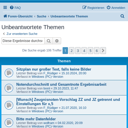
FAQ
Registrieren
Anmelden
S
Foren-Übersicht
Suche
Unbeantwortete Themen
u
Unbeantwortete Themen
c
Zur erweiterten Suche
h
Suche
Erweiterte Suche
e
1
2
3
4
5
6
Nächste
Die Suche ergab 106 Treffer
Themen
Sitzplan nur großer Text, falls keine Bilder
Letzter Beitrag von
F_Rüdiger
«
15.10.2024, 20:00
Verfasst in
Windows (PC)-Version
Notendurchschnitt und Gesamtnote Ergebnisarbeit
Letzter Beitrag von
bosti
«
29.10.2023, 11:47
Verfasst in
Windows (PC)-Version
[Wunsch] Zeugnisnoten-Vorschlag ZZ und JZ getrennt und
Einstellungen für x,5
Letzter Beitrag von
F_Rüdiger
«
21.07.2020, 16:10
Verfasst in
Windows (PC)-Version
Bitte mehr Datenfelder
Letzter Beitrag von
wolfram
«
04.02.2020, 20:09
Verfasst in
Windows (PC)-Version