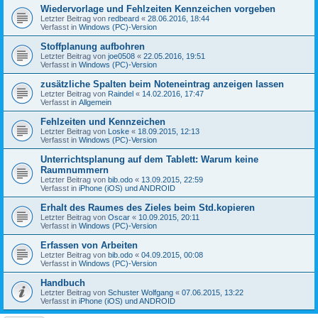
Wiedervorlage und Fehlzeiten Kennzeichen vorgeben
Letzter Beitrag von
redbeard
«
28.06.2016, 18:44
Verfasst in
Windows (PC)-Version
Stoffplanung aufbohren
Letzter Beitrag von
joe0508
«
22.05.2016, 19:51
Verfasst in
Windows (PC)-Version
zusätzliche Spalten beim Noteneintrag anzeigen lassen
Letzter Beitrag von
Raindel
«
14.02.2016, 17:47
Verfasst in
Allgemein
Fehlzeiten und Kennzeichen
Letzter Beitrag von
Loske
«
18.09.2015, 12:13
Verfasst in
Windows (PC)-Version
Unterrichtsplanung auf dem Tablett: Warum keine
Raumnummern
Letzter Beitrag von
bib.odo
«
13.09.2015, 22:59
Verfasst in
iPhone (iOS) und ANDROID
Erhalt des Raumes des Zieles beim Std.kopieren
Letzter Beitrag von
Oscar
«
10.09.2015, 20:11
Verfasst in
Windows (PC)-Version
Erfassen von Arbeiten
Letzter Beitrag von
bib.odo
«
04.09.2015, 00:08
Verfasst in
Windows (PC)-Version
Handbuch
Letzter Beitrag von
Schuster Wolfgang
«
07.06.2015, 13:22
Verfasst in
iPhone (iOS) und ANDROID