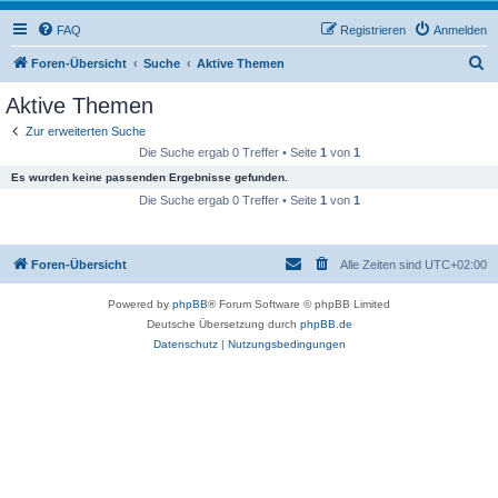
FAQ
Registrieren
Anmelden
S
Foren-Übersicht
Suche
Aktive Themen
u
Aktive Themen
c
Zur erweiterten Suche
h
Die Suche ergab 0 Treffer • Seite
1
von
1
e
Es wurden keine passenden Ergebnisse gefunden.
Die Suche ergab 0 Treffer • Seite
1
von
1
Foren-Übersicht
Alle Zeiten sind
UTC+02:00
Powered by
phpBB
® Forum Software © phpBB Limited
Deutsche Übersetzung durch
phpBB.de
Datenschutz
|
Nutzungsbedingungen