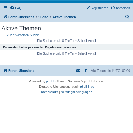
FAQ
Registrieren
Anmelden
S
Foren-Übersicht
Suche
Aktive Themen
u
Aktive Themen
c
Zur erweiterten Suche
h
Die Suche ergab 0 Treffer • Seite
1
von
1
e
Es wurden keine passenden Ergebnisse gefunden.
Die Suche ergab 0 Treffer • Seite
1
von
1
Foren-Übersicht
Alle Zeiten sind
UTC+02:00
Powered by
phpBB
® Forum Software © phpBB Limited
Deutsche Übersetzung durch
phpBB.de
Datenschutz
|
Nutzungsbedingungen