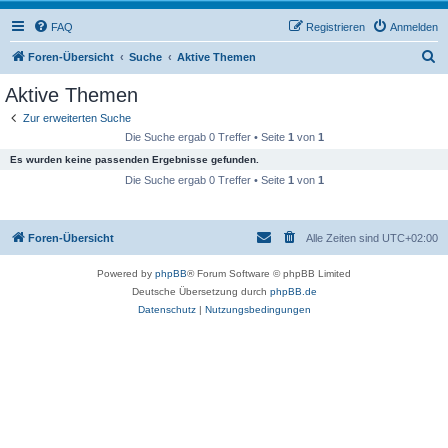
FAQ
Registrieren
Anmelden
S
Foren-Übersicht
Suche
Aktive Themen
u
Aktive Themen
c
Zur erweiterten Suche
h
Die Suche ergab 0 Treffer • Seite
1
von
1
e
Es wurden keine passenden Ergebnisse gefunden.
Die Suche ergab 0 Treffer • Seite
1
von
1
Foren-Übersicht
Alle Zeiten sind
UTC+02:00
Powered by
phpBB
® Forum Software © phpBB Limited
Deutsche Übersetzung durch
phpBB.de
Datenschutz
|
Nutzungsbedingungen