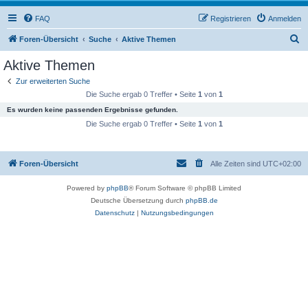
FAQ
Registrieren
Anmelden
S
Foren-Übersicht
Suche
Aktive Themen
u
Aktive Themen
c
Zur erweiterten Suche
h
Die Suche ergab 0 Treffer • Seite
1
von
1
e
Es wurden keine passenden Ergebnisse gefunden.
Die Suche ergab 0 Treffer • Seite
1
von
1
Foren-Übersicht
Alle Zeiten sind
UTC+02:00
Powered by
phpBB
® Forum Software © phpBB Limited
Deutsche Übersetzung durch
phpBB.de
Datenschutz
|
Nutzungsbedingungen