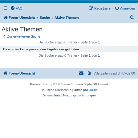
FAQ
Registrieren
Anmelden
S
Foren-Übersicht
Suche
Aktive Themen
u
Aktive Themen
c
Zur erweiterten Suche
h
Die Suche ergab 0 Treffer • Seite
1
von
1
e
Es wurden keine passenden Ergebnisse gefunden.
Die Suche ergab 0 Treffer • Seite
1
von
1
Foren-Übersicht
Alle Zeiten sind
UTC+02:00
Powered by
phpBB
® Forum Software © phpBB Limited
Deutsche Übersetzung durch
phpBB.de
Datenschutz
|
Nutzungsbedingungen