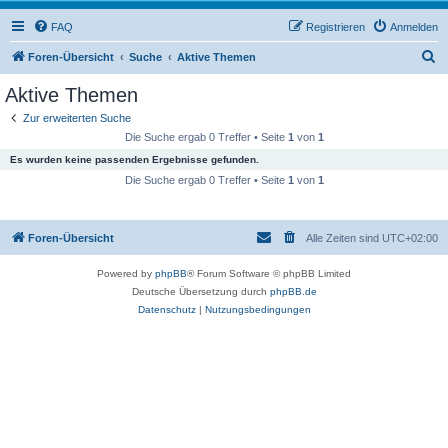
FAQ
Registrieren
Anmelden
S
Foren-Übersicht
Suche
Aktive Themen
u
Aktive Themen
c
Zur erweiterten Suche
h
Die Suche ergab 0 Treffer • Seite
1
von
1
e
Es wurden keine passenden Ergebnisse gefunden.
Die Suche ergab 0 Treffer • Seite
1
von
1
Foren-Übersicht
Alle Zeiten sind
UTC+02:00
Powered by
phpBB
® Forum Software © phpBB Limited
Deutsche Übersetzung durch
phpBB.de
Datenschutz
|
Nutzungsbedingungen