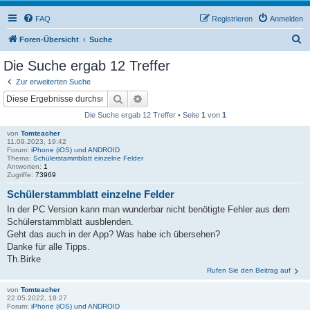
FAQ
Registrieren
Anmelden
S
Foren-Übersicht
Suche
u
Die Suche ergab 12 Treffer
c
Zur erweiterten Suche
h
Suche
Erweiterte Suche
e
Die Suche ergab 12 Treffer • Seite
1
von
1
von
Tomteacher
11.09.2023, 19:42
Forum:
iPhone (iOS) und ANDROID
Thema:
Schülerstammblatt einzelne Felder
Antworten:
1
Zugriffe:
73969
Schülerstammblatt einzelne Felder
In der PC Version kann man wunderbar nicht benötigte Fehler aus dem
Schülerstammblatt ausblenden.
Geht das auch in der App? Was habe ich übersehen?
Danke für alle Tipps.
Th.Birke
Rufen Sie den Beitrag auf
von
Tomteacher
22.05.2022, 18:27
Forum:
iPhone (iOS) und ANDROID