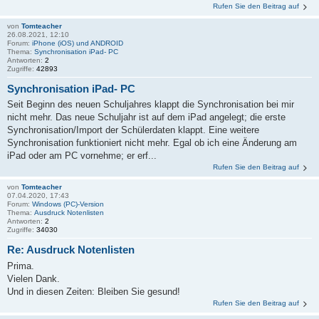
Rufen Sie den Beitrag auf
von
Tomteacher
26.08.2021, 12:10
Forum:
iPhone (iOS) und ANDROID
Thema:
Synchronisation iPad- PC
Antworten:
2
Zugriffe:
42893
Synchronisation iPad- PC
Seit Beginn des neuen Schuljahres klappt die Synchronisation bei mir
nicht mehr. Das neue Schuljahr ist auf dem iPad angelegt; die erste
Synchronisation/Import der Schülerdaten klappt. Eine weitere
Synchronisation funktioniert nicht mehr. Egal ob ich eine Änderung am
iPad oder am PC vornehme; er erf...
Rufen Sie den Beitrag auf
von
Tomteacher
07.04.2020, 17:43
Forum:
Windows (PC)-Version
Thema:
Ausdruck Notenlisten
Antworten:
2
Zugriffe:
34030
Re: Ausdruck Notenlisten
Prima.
Vielen Dank.
Und in diesen Zeiten: Bleiben Sie gesund!
Rufen Sie den Beitrag auf