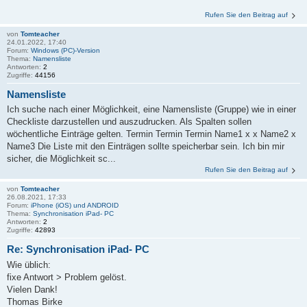
Rufen Sie den Beitrag auf
von
Tomteacher
24.01.2022, 17:40
Forum:
Windows (PC)-Version
Thema:
Namensliste
Antworten:
2
Zugriffe:
44156
Namensliste
Ich suche nach einer Möglichkeit, eine Namensliste (Gruppe) wie in einer
Checkliste darzustellen und auszudrucken. Als Spalten sollen
wöchentliche Einträge gelten. Termin Termin Termin Name1 x x Name2 x
Name3 Die Liste mit den Einträgen sollte speicherbar sein. Ich bin mir
sicher, die Möglichkeit sc...
Rufen Sie den Beitrag auf
von
Tomteacher
26.08.2021, 17:33
Forum:
iPhone (iOS) und ANDROID
Thema:
Synchronisation iPad- PC
Antworten:
2
Zugriffe:
42893
Re: Synchronisation iPad- PC
Wie üblich:
fixe Antwort > Problem gelöst.
Vielen Dank!
Thomas Birke