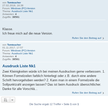
von
Tomteacher
27.02.2018, 16:38
Forum:
Windows (PC)-Version
Thema:
Ausdruck Liste Nk1
Antworten:
4
Zugriffe:
38561
Klasse.
Ich freue mich auf die neue Version.
Rufen Sie den Beitrag auf
von
Tomteacher
01.11.2017, 17:57
Forum:
Windows (PC)-Version
Thema:
Ausdruck Liste Nk1
Antworten:
4
Zugriffe:
38561
Ausdruck Liste Nk1
Zwei Kleinigkeiten würde ich bei meinen Ausdrucken gerne verbessern. 1.
Können Formelzeilen farblich hinterlegt oder z.B. durch eine andere
Schrift hervorgehoben werden? 2. Kann man in einem Formelzeile die
Sollpunktzahl anzeigen lassen? Das ist beim Ausdruck übersichtlicher.
Danke für alle Vorschlä...
Rufen Sie den Beitrag auf
Die Suche ergab 12 Treffer • Seite
1
von
1