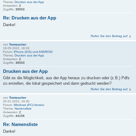
Thema:
Drucken aus der App
Antworten:
2
Zugriffe:
36503
Re: Drucken aus der App
Danke!
Rufen Sie den Beitrag auf
von
Tomteacher
19.05.2022, 18:33
Forum:
iPhone (iOS) und ANDROID
Thema:
Drucken aus der App
Antworten:
2
Zugriffe:
36503
Drucken aus der App
Gibt es die Möglichkeit, aus der App heraus zu drucken oder (z.B.) Pdfs
zu erstellen, die lokal gespeichert und dann gedruckt werden?
Rufen Sie den Beitrag auf
von
Tomteacher
25.01.2022, 19:30
Forum:
Windows (PC)-Version
Thema:
Namensliste
Antworten:
2
Zugriffe:
44156
Re: Namensliste
Danke!