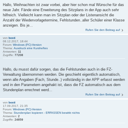
Hallo, Weihnachten ist zwar vorbei, aber hier schon mal Wünsche für das
neue Jahr. Fände eine Erweiterung des Sitzplans in der App auch sehr
hilfreich. Vielleicht kann man im Sitzplan oder der Listenansicht die
Anzahl der Wiedervorlagetermine, Fehlstunden..aller Schüler einer Klasse
anzeigen. Bis je...
Rufen Sie den Beitrag auf
von
bosti
08.12.2017, 18:44
Forum:
Windows (PC)-Version
Thema:
Ausdruck eine Kursheftes
Antworten:
11
Zugriffe:
77208
Hallo, du musst dafür sorgen, das die Fehlstunden auch in die FZ-
Verwaltung übernommen werden. Die geschieht eigentlich automatisch,
wenn alle Angaben (Fach, Stunde..) vollständig in der APP erfasst werden
und in den Parametern angehakt ist, dass die FZ automatisch aus dem
Stundenplan errechnet werd...
Rufen Sie den Beitrag auf
von
bosti
17.09.2017, 21:35
Forum:
Windows (PC)-Version
Thema:
Stundenplan kopieren - ERFASSEN bewirkt nichts
Antworten:
2
Zugriffe:
24859