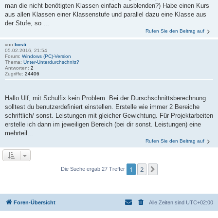
man die nicht benötigten Klassen einfach ausblenden?) Habe einen Kurs
aus allen Klassen einer Klassenstufe und parallel dazu eine Klasse aus
der Stufe, so ...
Rufen Sie den Beitrag auf
von
bosti
05.02.2016, 21:54
Forum:
Windows (PC)-Version
Thema:
Unter-Unterdurchschnitt?
Antworten:
2
Zugriffe:
24406
Hallo Ulf, mit Schulfix kein Problem. Bei der Durschschnittsberechnung
solltest du benutzerdefiniert einstellen. Erstelle wie immer 2 Bereiche
schriftlich/ sonst. Leistungen mit gleicher Gewichtung. Für Projektarbeiten
erstelle ich dann im jeweiligen Bereich (bei dir sonst. Leistungen) eine
mehrteil...
Rufen Sie den Beitrag auf
1
2
Nächste
Die Suche ergab 27 Treffer
Foren-Übersicht
Alle Zeiten sind
UTC+02:00