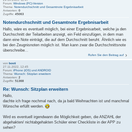
Forum:
Windows (PC)-Version
Thema:
Notendurchschnitt und Gesamtnote Ergebnisarbeit
Antworten:
0
Zugriffe:
45063
Notendurchschnitt und Gesamtnote Ergebnisarbeit
Hallo, wäre es eventuell möglich, bei einer Ergebnisarbeit, welche ja den
Durchschnitt der Teilarbeiten anzeigt, ein Feld einzufügen, in dem man
dann eine Note einträgt, die auf dem Durchschnitt beruht. Ähnlich wie es
bei den Zeugnisnoten möglich ist. Man kann zwar die Durchschnittsnote
überschreibe...
Rufen Sie den Beitrag auf
von
bosti
27.11.2022, 12:45
Forum:
iPhone (iOS) und ANDROID
Thema:
Wunsch: Sitzplan erweitern
Antworten:
2
Zugriffe:
51368
Re: Wunsch: Sitzplan erweitern
Hallo,
dachte ich frage nochmal nach, da ja bald Weihnachten ist und manchmal
Wünsche erfüllt werden.
Wird es eventuell irgendwann die Möglichkeit geben, die ANZAHL der
abgehakten/ nichtabgehakten Schüler einer Checkliste in der APP zu
sehen?