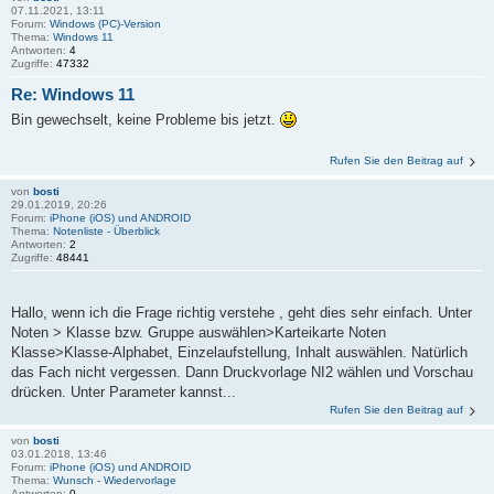
07.11.2021, 13:11
Forum:
Windows (PC)-Version
Thema:
Windows 11
Antworten:
4
Zugriffe:
47332
Re: Windows 11
Bin gewechselt, keine Probleme bis jetzt.
Rufen Sie den Beitrag auf
von
bosti
29.01.2019, 20:26
Forum:
iPhone (iOS) und ANDROID
Thema:
Notenliste - Überblick
Antworten:
2
Zugriffe:
48441
Hallo, wenn ich die Frage richtig verstehe , geht dies sehr einfach. Unter
Noten > Klasse bzw. Gruppe auswählen>Karteikarte Noten
Klasse>Klasse-Alphabet, Einzelaufstellung, Inhalt auswählen. Natürlich
das Fach nicht vergessen. Dann Druckvorlage NI2 wählen und Vorschau
drücken. Unter Parameter kannst...
Rufen Sie den Beitrag auf
von
bosti
03.01.2018, 13:46
Forum:
iPhone (iOS) und ANDROID
Thema:
Wunsch - Wiedervorlage
Antworten:
0