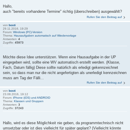
Hallo,
auch "bereits vorhandene Termine" richtig (überschreiben) ausgewählt?
Rufen Sie den Beitrag auf
von
bosti
29.11.2016, 19:29
Forum:
Windows (PC)-Version
Thema:
Hausaufgaben automatisch auf Wiedervorlage
Antworten:
4
Zugriffe:
45973
Möchte diese Idee unterstützen. Wenn eine Hausaufgabe in der UP
eingegeben wird, sollte eine WV automatisch erstellt werden. (Klasse,
Fach, Datum fällig) Diese sollte natürlich als erledigt gekennzeichnet
sein, so dass man nur die nicht angefertigten als unerledigt kennzeichnen
muss am Tag der Fälli...
Rufen Sie den Beitrag auf
von
bosti
23.08.2016, 19:12
Forum:
iPhone (iOS) und ANDROID
Thema:
Klassen und Gruppen
Antworten:
3
Zugriffe:
37243
Hallo, wird es diese Möglichkeit nie geben, da programmtechnisch nicht
umsetzbar oder ist dies vielleicht für später geplant? (Vielleicht könnte