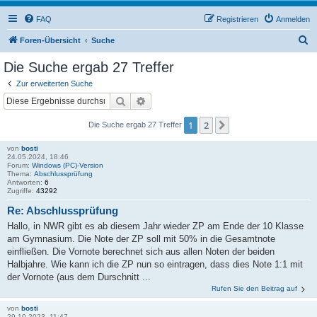
FAQ
Registrieren
Anmelden
S
Foren-Übersicht
Suche
u
Die Suche ergab 27 Treffer
c
Zur erweiterten Suche
h
Suche
Erweiterte Suche
e
1
2
Nächste
Die Suche ergab 27 Treffer
von
bosti
24.05.2024, 18:46
Forum:
Windows (PC)-Version
Thema:
Abschlussprüfung
Antworten:
6
Zugriffe:
43292
Re: Abschlussprüfung
Hallo, in NWR gibt es ab diesem Jahr wieder ZP am Ende der 10 Klasse
am Gymnasium. Die Note der ZP soll mit 50% in die Gesamtnote
einfließen. Die Vornote berechnet sich aus allen Noten der beiden
Halbjahre. Wie kann ich die ZP nun so eintragen, dass dies Note 1:1 mit
der Vornote (aus dem Durschnitt ...
Rufen Sie den Beitrag auf
von
bosti
29.10.2023, 11:47