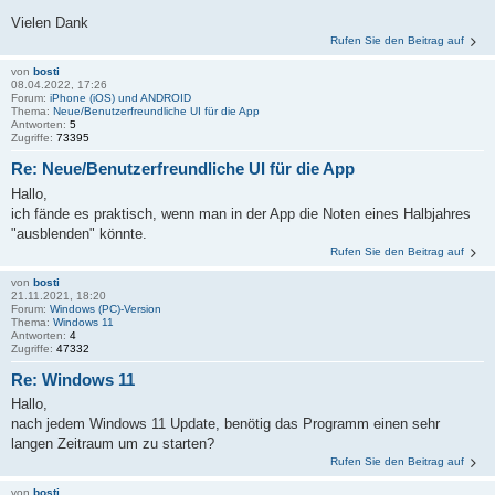
Vielen Dank
Rufen Sie den Beitrag auf
von
bosti
08.04.2022, 17:26
Forum:
iPhone (iOS) und ANDROID
Thema:
Neue/Benutzerfreundliche UI für die App
Antworten:
5
Zugriffe:
73395
Re: Neue/Benutzerfreundliche UI für die App
Hallo,
ich fände es praktisch, wenn man in der App die Noten eines Halbjahres
"ausblenden" könnte.
Rufen Sie den Beitrag auf
von
bosti
21.11.2021, 18:20
Forum:
Windows (PC)-Version
Thema:
Windows 11
Antworten:
4
Zugriffe:
47332
Re: Windows 11
Hallo,
nach jedem Windows 11 Update, benötig das Programm einen sehr
langen Zeitraum um zu starten?
Rufen Sie den Beitrag auf
von
bosti