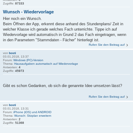
Zugriffe:
87333
Wunsch - Wiedervorlage
Hier noch ein Wunsch.
Beim Öffnen der App, erkennt diese anhand des Stundenplans/ Zeit in
welcher Klasse ich gerade welches Fach unterrichte. Tippe ich auf
Wiedervorlage wird automatisch in Grund 2 das Fach eingetragen, wenn
in den Parametern "Stammdaten - Fächer" hinterlegt ist.
Rufen Sie den Beitrag auf
von
bosti
03.01.2018, 13:37
Forum:
Windows (PC)-Version
Thema:
Hausaufgaben automatisch auf Wiedervorlage
Antworten:
4
Zugriffe:
45973
Gibt es schon Gedanken, ob sich die genannte Idee umsetzen lässt?
Rufen Sie den Beitrag auf
von
bosti
03.01.2018, 13:31
Forum:
iPhone (iOS) und ANDROID
Thema:
Wunsch: Sitzplan erweitern
Antworten:
2
Zugriffe:
51368