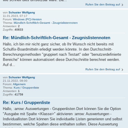
Rufen Sie den Beitrag auf
von
Schuster Wolfgang
11.01.2023, 07:17
Forum:
Windows (PC)-Version
Thema:
Mündlich-Schriftlich-Gesamt - Zeugnislistennoten
Antworten:
2
Zugriffe:
40833
Re: Mündlich-Schriftlich-Gesamt - Zeugnislistennoten
Hallo, ich bin mir nicht ganz sicher, ob Ihr Wunsch nicht bereits mit
Schulfix-Boardmitteln erledigt werden könnte. In den Durchschnitt-
Berechnungsmethoden "gruppiert nach Testart" oder "benutzerdefinierte
Bereiche" können automatisiert diese Durchschnitte berechnet werden.
Auf d...
Rufen Sie den Beitrag auf
von
Schuster Wolfgang
21.11.2022, 08:00
Forum:
Allgemein
Thema:
Kurs / Gruppenliste
Antworten:
1
Zugriffe:
41759
Re: Kurs / Gruppenliste
Hallo, :arrow: Auswertungen - Gruppenlisten Dort können Sie die Option
"Ausgabe mit Spalte <Klasse>" aktivieren :arrow: Auswertungen -
Individuallisten Dort können Sie individuelle Listen generieren und selbst
bestimmen, welche Spalten diese enthalten sollen. Diese Auswertung