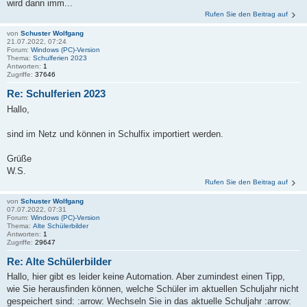
wird dann imm...
Rufen Sie den Beitrag auf
von
Schuster Wolfgang
21.07.2022, 07:24
Forum:
Windows (PC)-Version
Thema:
Schulferien 2023
Antworten:
1
Zugriffe:
37646
Re: Schulferien 2023
Hallo,
sind im Netz und können in Schulfix importiert werden.
Grüße
W.S.
Rufen Sie den Beitrag auf
von
Schuster Wolfgang
07.07.2022, 07:31
Forum:
Windows (PC)-Version
Thema:
Alte Schülerbilder
Antworten:
1
Zugriffe:
29647
Re: Alte Schülerbilder
Hallo, hier gibt es leider keine Automation. Aber zumindest einen Tipp,
wie Sie herausfinden können, welche Schüler im aktuellen Schuljahr nicht
gespeichert sind: :arrow: Wechseln Sie in das aktuelle Schuljahr :arrow: