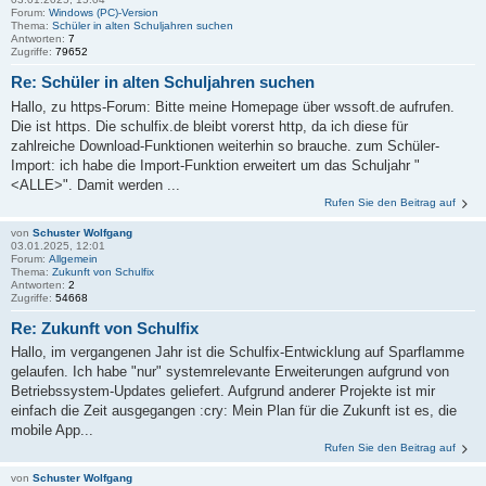
Forum:
Windows (PC)-Version
Thema:
Schüler in alten Schuljahren suchen
Antworten:
7
Zugriffe:
79652
Re: Schüler in alten Schuljahren suchen
Hallo, zu https-Forum: Bitte meine Homepage über wssoft.de aufrufen.
Die ist https. Die schulfix.de bleibt vorerst http, da ich diese für
zahlreiche Download-Funktionen weiterhin so brauche. zum Schüler-
Import: ich habe die Import-Funktion erweitert um das Schuljahr "
<ALLE>". Damit werden ...
Rufen Sie den Beitrag auf
von
Schuster Wolfgang
03.01.2025, 12:01
Forum:
Allgemein
Thema:
Zukunft von Schulfix
Antworten:
2
Zugriffe:
54668
Re: Zukunft von Schulfix
Hallo, im vergangenen Jahr ist die Schulfix-Entwicklung auf Sparflamme
gelaufen. Ich habe "nur" systemrelevante Erweiterungen aufgrund von
Betriebssystem-Updates geliefert. Aufgrund anderer Projekte ist mir
einfach die Zeit ausgegangen :cry: Mein Plan für die Zukunft ist es, die
mobile App...
Rufen Sie den Beitrag auf
von
Schuster Wolfgang