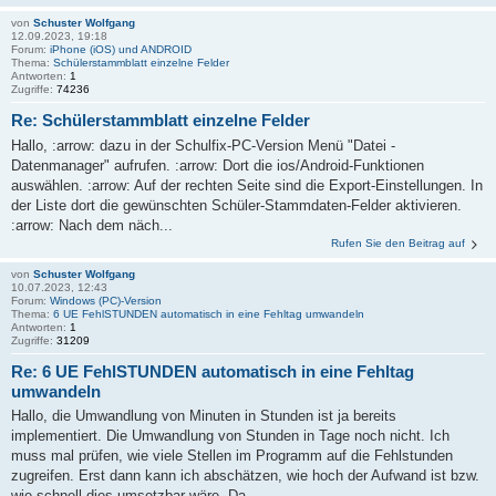
von
Schuster Wolfgang
12.09.2023, 19:18
Forum:
iPhone (iOS) und ANDROID
Thema:
Schülerstammblatt einzelne Felder
Antworten:
1
Zugriffe:
74236
Re: Schülerstammblatt einzelne Felder
Hallo, :arrow: dazu in der Schulfix-PC-Version Menü "Datei -
Datenmanager" aufrufen. :arrow: Dort die ios/Android-Funktionen
auswählen. :arrow: Auf der rechten Seite sind die Export-Einstellungen. In
der Liste dort die gewünschten Schüler-Stammdaten-Felder aktivieren.
:arrow: Nach dem näch...
Rufen Sie den Beitrag auf
von
Schuster Wolfgang
10.07.2023, 12:43
Forum:
Windows (PC)-Version
Thema:
6 UE FehlSTUNDEN automatisch in eine Fehltag umwandeln
Antworten:
1
Zugriffe:
31209
Re: 6 UE FehlSTUNDEN automatisch in eine Fehltag
umwandeln
Hallo, die Umwandlung von Minuten in Stunden ist ja bereits
implementiert. Die Umwandlung von Stunden in Tage noch nicht. Ich
muss mal prüfen, wie viele Stellen im Programm auf die Fehlstunden
zugreifen. Erst dann kann ich abschätzen, wie hoch der Aufwand ist bzw.
wie schnell dies umsetzbar wäre. Da...