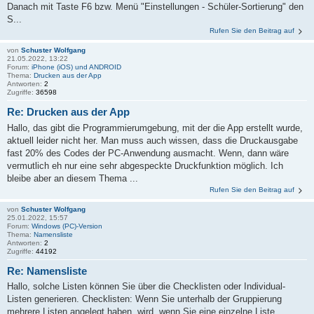
Danach mit Taste F6 bzw. Menü "Einstellungen - Schüler-Sortierung" den
S...
Rufen Sie den Beitrag auf
von
Schuster Wolfgang
21.05.2022, 13:22
Forum:
iPhone (iOS) und ANDROID
Thema:
Drucken aus der App
Antworten:
2
Zugriffe:
36598
Re: Drucken aus der App
Hallo, das gibt die Programmierumgebung, mit der die App erstellt wurde,
aktuell leider nicht her. Man muss auch wissen, dass die Druckausgabe
fast 20% des Codes der PC-Anwendung ausmacht. Wenn, dann wäre
vermutlich eh nur eine sehr abgespeckte Druckfunktion möglich. Ich
bleibe aber an diesem Thema ...
Rufen Sie den Beitrag auf
von
Schuster Wolfgang
25.01.2022, 15:57
Forum:
Windows (PC)-Version
Thema:
Namensliste
Antworten:
2
Zugriffe:
44192
Re: Namensliste
Hallo, solche Listen können Sie über die Checklisten oder Individual-
Listen generieren. Checklisten: Wenn Sie unterhalb der Gruppierung
mehrere Listen angelegt haben, wird, wenn Sie eine einzelne Liste