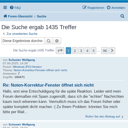
FAQ
Registrieren
Anmelden
S
Foren-Übersicht
Suche
u
Die Suche ergab 1435 Treffer
c
Zur erweiterten Suche
h
Suche
Erweiterte Suche
e
Seite
1
von
96
1
2
3
4
5
96
Nächs
Die Suche ergab 1435 Treffer
…
von
Schuster Wolfgang
07.04.2025, 14:39
Forum:
Windows (PC)-Version
Thema:
Noten-Korrektur-Fenster öffnet sich nicht
Antworten:
7
Zugriffe:
184471
Re: Noten-Korrektur-Fenster öffnet sich nicht
Hallo, erst eine Entschuldigung für die späte Reaktion. Leider wird mein
Forum dermaßen mit Spam zugemüllt, dass ich die "echten" Nachrichten
kaum noch erkennen kann. Vermutlich muss ich das Forum früher oder
später komplett dicht machen :( Zu Ihrem Problem: könnten Sie mich
bitte per Mail...
Rufen Sie den Beitrag auf
von
Schuster Wolfgang
03.01.2025, 15:04