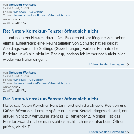
von
Schuster Wolfgang
29.04.2024, 15:39
Forum:
Windows (PC)-Version
Thema:
Noten-Korrektur-Fenster öffnet sich nicht
Antworten:
7
Zugriffe:
184471
Re: Noten-Korrektur-Fenster öffnet sich nicht
... und noch ein Hinweis dazu: Das Problem ist vor längerer Zeit schon
einmal aufgetreten; eine Neuinstallation von Schulfix hat es gelöst.
Allerdings waren die Settings (Gewichtungen, Farben, Formate der
Berichte usw.) alle nicht im Backup, sodass ich immer noch nicht alles
wieder wie früher einger...
Rufen Sie den Beitrag auf
von
Schuster Wolfgang
29.04.2024, 15:36
Forum:
Windows (PC)-Version
Thema:
Noten-Korrektur-Fenster öffnet sich nicht
Antworten:
7
Zugriffe:
184471
Re: Noten-Korrektur-Fenster öffnet sich nicht
Hallo, das Noten-Korrektur-Fenster merkt sich die aktuelle Position und
Größe. Wenn das Fenster später auf einem Bereich dargestellt wird, der
aktuell nicht zur Verfügung steht (z. B. fehlender 2. Monitor), ist das
Fenster zwar da - aber man sieht es nicht. Ich muss also beim Öffnen
prüfen, ob die P...
Rufen Sie den Beitrag auf