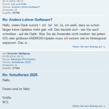
05.11.2024, 08:12
Forum:
Lob und Kritik
Thema:
Andere Lehrer-Software?
Antworten:
2
Zugriffe:
55789
Re: Andere Lehrer-Software?
Hallo, vielen Dank zurück ! :lol: :lol: :lol: Ja, ich weiß, dass es schon
länger keine Updates mehr gab :roll: Das bezieht sich - wie Sie auch
schreiben - auf die Optik. Was Sie als Anwender nicht merken: bei jedem
iOS oder größeren ANDROID-Update muss ich extrem viel im Hintergrund
anpassen. Das si...
Rufen Sie den Beitrag auf
von
Schuster Wolfgang
03.08.2024, 08:21
Forum:
Windows (PC)-Version
Thema:
Schulferien 2025
Antworten:
1
Zugriffe:
27183
Re: Schulferien 2025
Hallo,
Ferien sind im Netz
Grüße
W.S.
Rufen Sie den Beitrag auf