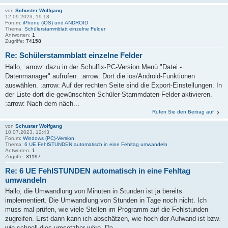
von
Schuster Wolfgang
12.09.2023, 19:18
Forum:
iPhone (iOS) und ANDROID
Thema:
Schülerstammblatt einzelne Felder
Antworten:
1
Zugriffe:
74158
Re: Schülerstammblatt einzelne Felder
Hallo, :arrow: dazu in der Schulfix-PC-Version Menü "Datei -
Datenmanager" aufrufen. :arrow: Dort die ios/Android-Funktionen
auswählen. :arrow: Auf der rechten Seite sind die Export-Einstellungen. In
der Liste dort die gewünschten Schüler-Stammdaten-Felder aktivieren.
:arrow: Nach dem näch...
Rufen Sie den Beitrag auf
von
Schuster Wolfgang
10.07.2023, 12:43
Forum:
Windows (PC)-Version
Thema:
6 UE FehlSTUNDEN automatisch in eine Fehltag umwandeln
Antworten:
1
Zugriffe:
31197
Re: 6 UE FehlSTUNDEN automatisch in eine Fehltag
umwandeln
Hallo, die Umwandlung von Minuten in Stunden ist ja bereits
implementiert. Die Umwandlung von Stunden in Tage noch nicht. Ich
muss mal prüfen, wie viele Stellen im Programm auf die Fehlstunden
zugreifen. Erst dann kann ich abschätzen, wie hoch der Aufwand ist bzw.
wie schnell dies umsetzbar wäre. Da...