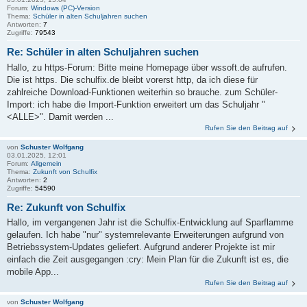
Forum:
Windows (PC)-Version
Thema:
Schüler in alten Schuljahren suchen
Antworten:
7
Zugriffe:
79543
Re: Schüler in alten Schuljahren suchen
Hallo, zu https-Forum: Bitte meine Homepage über wssoft.de aufrufen.
Die ist https. Die schulfix.de bleibt vorerst http, da ich diese für
zahlreiche Download-Funktionen weiterhin so brauche. zum Schüler-
Import: ich habe die Import-Funktion erweitert um das Schuljahr "
<ALLE>". Damit werden ...
Rufen Sie den Beitrag auf
von
Schuster Wolfgang
03.01.2025, 12:01
Forum:
Allgemein
Thema:
Zukunft von Schulfix
Antworten:
2
Zugriffe:
54590
Re: Zukunft von Schulfix
Hallo, im vergangenen Jahr ist die Schulfix-Entwicklung auf Sparflamme
gelaufen. Ich habe "nur" systemrelevante Erweiterungen aufgrund von
Betriebssystem-Updates geliefert. Aufgrund anderer Projekte ist mir
einfach die Zeit ausgegangen :cry: Mein Plan für die Zukunft ist es, die
mobile App...
Rufen Sie den Beitrag auf
von
Schuster Wolfgang