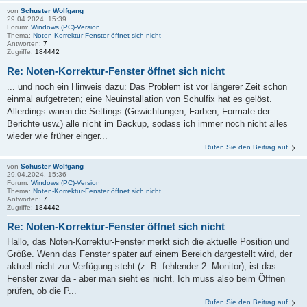
von
Schuster Wolfgang
29.04.2024, 15:39
Forum:
Windows (PC)-Version
Thema:
Noten-Korrektur-Fenster öffnet sich nicht
Antworten:
7
Zugriffe:
184442
Re: Noten-Korrektur-Fenster öffnet sich nicht
... und noch ein Hinweis dazu: Das Problem ist vor längerer Zeit schon
einmal aufgetreten; eine Neuinstallation von Schulfix hat es gelöst.
Allerdings waren die Settings (Gewichtungen, Farben, Formate der
Berichte usw.) alle nicht im Backup, sodass ich immer noch nicht alles
wieder wie früher einger...
Rufen Sie den Beitrag auf
von
Schuster Wolfgang
29.04.2024, 15:36
Forum:
Windows (PC)-Version
Thema:
Noten-Korrektur-Fenster öffnet sich nicht
Antworten:
7
Zugriffe:
184442
Re: Noten-Korrektur-Fenster öffnet sich nicht
Hallo, das Noten-Korrektur-Fenster merkt sich die aktuelle Position und
Größe. Wenn das Fenster später auf einem Bereich dargestellt wird, der
aktuell nicht zur Verfügung steht (z. B. fehlender 2. Monitor), ist das
Fenster zwar da - aber man sieht es nicht. Ich muss also beim Öffnen
prüfen, ob die P...
Rufen Sie den Beitrag auf