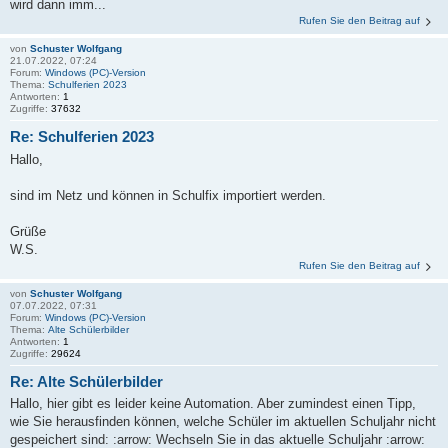
wird dann imm...
Rufen Sie den Beitrag auf
von
Schuster Wolfgang
21.07.2022, 07:24
Forum:
Windows (PC)-Version
Thema:
Schulferien 2023
Antworten:
1
Zugriffe:
37632
Re: Schulferien 2023
Hallo,
sind im Netz und können in Schulfix importiert werden.
Grüße
W.S.
Rufen Sie den Beitrag auf
von
Schuster Wolfgang
07.07.2022, 07:31
Forum:
Windows (PC)-Version
Thema:
Alte Schülerbilder
Antworten:
1
Zugriffe:
29624
Re: Alte Schülerbilder
Hallo, hier gibt es leider keine Automation. Aber zumindest einen Tipp,
wie Sie herausfinden können, welche Schüler im aktuellen Schuljahr nicht
gespeichert sind: :arrow: Wechseln Sie in das aktuelle Schuljahr :arrow: