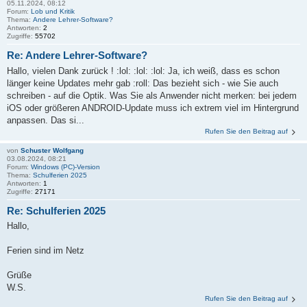
05.11.2024, 08:12
Forum:
Lob und Kritik
Thema:
Andere Lehrer-Software?
Antworten:
2
Zugriffe:
55702
Re: Andere Lehrer-Software?
Hallo, vielen Dank zurück ! :lol: :lol: :lol: Ja, ich weiß, dass es schon
länger keine Updates mehr gab :roll: Das bezieht sich - wie Sie auch
schreiben - auf die Optik. Was Sie als Anwender nicht merken: bei jedem
iOS oder größeren ANDROID-Update muss ich extrem viel im Hintergrund
anpassen. Das si...
Rufen Sie den Beitrag auf
von
Schuster Wolfgang
03.08.2024, 08:21
Forum:
Windows (PC)-Version
Thema:
Schulferien 2025
Antworten:
1
Zugriffe:
27171
Re: Schulferien 2025
Hallo,
Ferien sind im Netz
Grüße
W.S.
Rufen Sie den Beitrag auf