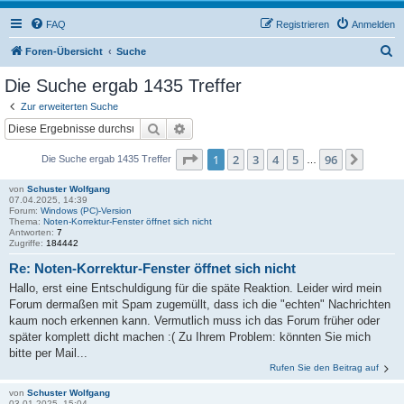
FAQ
Registrieren
Anmelden
S
Foren-Übersicht
Suche
u
Die Suche ergab 1435 Treffer
c
Zur erweiterten Suche
h
Suche
Erweiterte Suche
e
Seite
1
von
96
1
2
3
4
5
96
Nächs
Die Suche ergab 1435 Treffer
…
von
Schuster Wolfgang
07.04.2025, 14:39
Forum:
Windows (PC)-Version
Thema:
Noten-Korrektur-Fenster öffnet sich nicht
Antworten:
7
Zugriffe:
184442
Re: Noten-Korrektur-Fenster öffnet sich nicht
Hallo, erst eine Entschuldigung für die späte Reaktion. Leider wird mein
Forum dermaßen mit Spam zugemüllt, dass ich die "echten" Nachrichten
kaum noch erkennen kann. Vermutlich muss ich das Forum früher oder
später komplett dicht machen :( Zu Ihrem Problem: könnten Sie mich
bitte per Mail...
Rufen Sie den Beitrag auf
von
Schuster Wolfgang
03.01.2025, 15:04