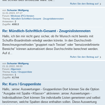
Rufen Sie den Beitrag auf
von
Schuster Wolfgang
11.01.2023, 07:17
Forum:
Windows (PC)-Version
Thema:
Mündlich-Schriftlich-Gesamt - Zeugnislistennoten
Antworten:
2
Zugriffe:
40813
Re: Mündlich-Schriftlich-Gesamt - Zeugnislistennoten
Hallo, ich bin mir nicht ganz sicher, ob Ihr Wunsch nicht bereits mit
Schulfix-Boardmitteln erledigt werden könnte. In den Durchschnitt-
Berechnungsmethoden "gruppiert nach Testart" oder "benutzerdefinierte
Bereiche" können automatisiert diese Durchschnitte berechnet werden.
Auf d...
Rufen Sie den Beitrag auf
von
Schuster Wolfgang
21.11.2022, 08:00
Forum:
Allgemein
Thema:
Kurs / Gruppenliste
Antworten:
1
Zugriffe:
41744
Re: Kurs / Gruppenliste
Hallo, :arrow: Auswertungen - Gruppenlisten Dort können Sie die Option
"Ausgabe mit Spalte <Klasse>" aktivieren :arrow: Auswertungen -
Individuallisten Dort können Sie individuelle Listen generieren und selbst
bestimmen, welche Spalten diese enthalten sollen. Diese Auswertung