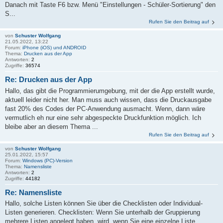
Danach mit Taste F6 bzw. Menü "Einstellungen - Schüler-Sortierung" den
S...
Rufen Sie den Beitrag auf
von
Schuster Wolfgang
21.05.2022, 13:22
Forum:
iPhone (iOS) und ANDROID
Thema:
Drucken aus der App
Antworten:
2
Zugriffe:
36574
Re: Drucken aus der App
Hallo, das gibt die Programmierumgebung, mit der die App erstellt wurde,
aktuell leider nicht her. Man muss auch wissen, dass die Druckausgabe
fast 20% des Codes der PC-Anwendung ausmacht. Wenn, dann wäre
vermutlich eh nur eine sehr abgespeckte Druckfunktion möglich. Ich
bleibe aber an diesem Thema ...
Rufen Sie den Beitrag auf
von
Schuster Wolfgang
25.01.2022, 15:57
Forum:
Windows (PC)-Version
Thema:
Namensliste
Antworten:
2
Zugriffe:
44182
Re: Namensliste
Hallo, solche Listen können Sie über die Checklisten oder Individual-
Listen generieren. Checklisten: Wenn Sie unterhalb der Gruppierung
mehrere Listen angelegt haben, wird, wenn Sie eine einzelne Liste