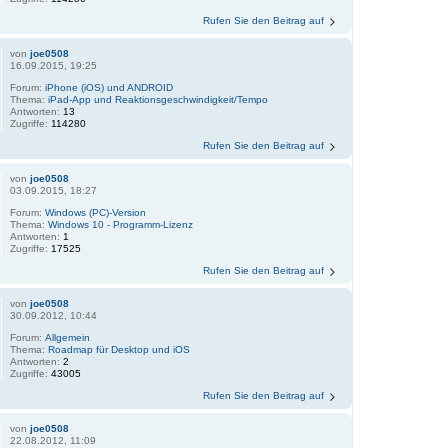
Rufen Sie den Beitrag auf
von
joe0508
16.09.2015, 19:25
Forum:
iPhone (iOS) und ANDROID
Thema:
iPad-App und Reaktionsgeschwindigkeit/Tempo
Antworten:
13
Zugriffe:
114280
Rufen Sie den Beitrag auf
von
joe0508
03.09.2015, 18:27
Forum:
Windows (PC)-Version
Thema:
Windows 10 - Programm-Lizenz
Antworten:
1
Zugriffe:
17525
Rufen Sie den Beitrag auf
von
joe0508
30.09.2012, 10:44
Forum:
Allgemein
Thema:
Roadmap für Desktop und iOS
Antworten:
2
Zugriffe:
43005
Rufen Sie den Beitrag auf
von
joe0508
22.08.2012, 11:09