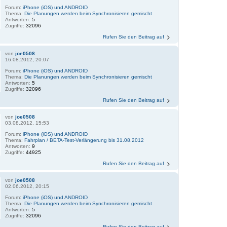
Forum:
iPhone (iOS) und ANDROID
Thema:
Die Planungen werden beim Synchronisieren gemischt
Antworten:
5
Zugriffe:
32096
Rufen Sie den Beitrag auf
von
joe0508
16.08.2012, 20:07
Forum:
iPhone (iOS) und ANDROID
Thema:
Die Planungen werden beim Synchronisieren gemischt
Antworten:
5
Zugriffe:
32096
Rufen Sie den Beitrag auf
von
joe0508
03.08.2012, 15:53
Forum:
iPhone (iOS) und ANDROID
Thema:
Fahrplan / BETA-Test-Verlängerung bis 31.08.2012
Antworten:
9
Zugriffe:
44925
Rufen Sie den Beitrag auf
von
joe0508
02.06.2012, 20:15
Forum:
iPhone (iOS) und ANDROID
Thema:
Die Planungen werden beim Synchronisieren gemischt
Antworten:
5
Zugriffe:
32096
Rufen Sie den Beitrag auf