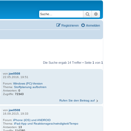
Suche
Erweiterte Suche
Registrieren
Anmelden
Die Suche ergab 14 Treffer • Seite
1
von
1
von
joe0508
22.05.2016, 19:51
Forum:
Windows (PC)-Version
Thema:
Stoffplanung aufbohren
Antworten:
0
Zugriffe:
72343
Rufen Sie den Beitrag auf
von
joe0508
16.09.2015, 19:33
Forum:
iPhone (iOS) und ANDROID
Thema:
iPad-App und Reaktionsgeschwindigkeit/Tempo
Antworten:
13
Zugriffe:
114280