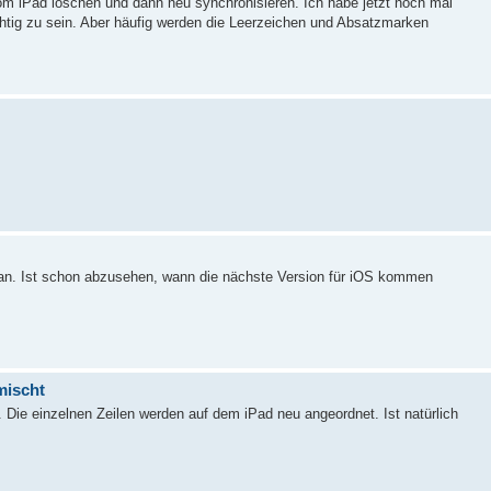
 vom iPad löschen und dann neu synchronisieren. Ich habe jetzt noch mal
ichtig zu sein. Aber häufig werden die Leerzeichen und Absatzmarken
 an. Ist schon abzusehen, wann die nächste Version für iOS kommen
mischt
Die einzelnen Zeilen werden auf dem iPad neu angeordnet. Ist natürlich