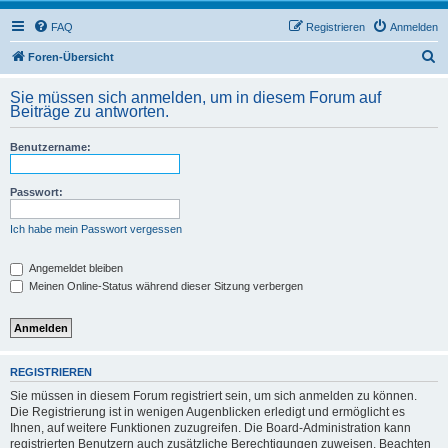
FAQ
Registrieren
Anmelden
S
Foren-Übersicht
u
Sie müssen sich anmelden, um in diesem Forum auf
c
Beiträge zu antworten.
h
Benutzername:
e
Passwort:
Ich habe mein Passwort vergessen
Angemeldet bleiben
Meinen Online-Status während dieser Sitzung verbergen
REGISTRIEREN
Sie müssen in diesem Forum registriert sein, um sich anmelden zu können.
Die Registrierung ist in wenigen Augenblicken erledigt und ermöglicht es
Ihnen, auf weitere Funktionen zuzugreifen. Die Board-Administration kann
registrierten Benutzern auch zusätzliche Berechtigungen zuweisen. Beachten