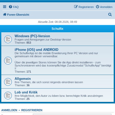
FAQ
Registrieren
Anmelden
S
Foren-Übersicht
u
Aktuelle Zeit: 08.08.2026, 08:49
c
Schulfix
h
Windows (PC)-Version
e
Fragen und Anregungen zur Desktop-Version
Themen:
853
iPhone (iOS) und ANDROID
Die SchulfixApp ist die mobile Erweiterung Ihrer PC Version und nur
gemeinsam mit dieser verwendbar.
Über die jeweiligen Stores können Sie die App direkt installieren - zum
Synchronisieren wird das kostenpflichtige Zusatzmodul "SchulfixApp" benötigt
!!
Themen:
171
Allgemein
Ihre Themen, die sich sonst nirgends einordnen lassen
Themen:
36
Lob und Kritik
Ihre Möglichkeit, den Autor zu loben bzw. berechtigte Kritik anzubringen
Themen:
25
ANMELDEN
•
REGISTRIEREN