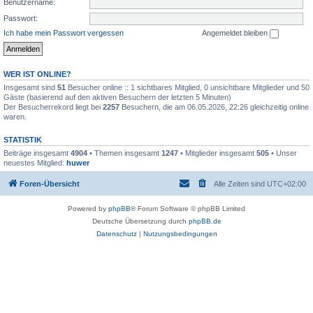
Benutzername:
Passwort:
Ich habe mein Passwort vergessen
Angemeldet bleiben
WER IST ONLINE?
Insgesamt sind
51
Besucher online :: 1 sichtbares Mitglied, 0 unsichtbare Mitglieder und 50
Gäste (basierend auf den aktiven Besuchern der letzten 5 Minuten)
Der Besucherrekord liegt bei
2257
Besuchern, die am 06.05.2026, 22:26 gleichzeitig online
waren.
STATISTIK
Beiträge insgesamt
4904
• Themen insgesamt
1247
• Mitglieder insgesamt
505
• Unser
neuestes Mitglied:
huwer
Foren-Übersicht
Alle Zeiten sind
UTC+02:00
Powered by
phpBB
® Forum Software © phpBB Limited
Deutsche Übersetzung durch
phpBB.de
Datenschutz
|
Nutzungsbedingungen