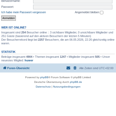
Benutzername:
Passwort:
Ich habe mein Passwort vergessen
Angemeldet bleiben
WER IST ONLINE?
Insgesamt sind
254
Besucher online :: 3 sichtbare Mitglieder, 0 unsichtbare Mitglieder und
251 Gäste (basierend auf den aktiven Besuchern der letzten 5 Minuten)
Der Besucherrekord liegt bei
2257
Besuchern, die am 06.05.2026, 22:26 gleichzeitig online
waren.
STATISTIK
Beiträge insgesamt
4904
• Themen insgesamt
1247
• Mitglieder insgesamt
505
• Unser
neuestes Mitglied:
huwer
Foren-Übersicht
Alle Zeiten sind
UTC+02:00
Powered by
phpBB
® Forum Software © phpBB Limited
Deutsche Übersetzung durch
phpBB.de
Datenschutz
|
Nutzungsbedingungen