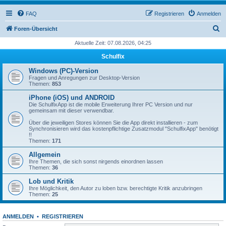
FAQ
Registrieren
Anmelden
S
Foren-Übersicht
u
Aktuelle Zeit: 07.08.2026, 04:25
c
Schulfix
h
Windows (PC)-Version
e
Fragen und Anregungen zur Desktop-Version
Themen:
853
iPhone (iOS) und ANDROID
Die SchulfixApp ist die mobile Erweiterung Ihrer PC Version und nur
gemeinsam mit dieser verwendbar.
Über die jeweiligen Stores können Sie die App direkt installieren - zum
Synchronisieren wird das kostenpflichtige Zusatzmodul "SchulfixApp" benötigt
!!
Themen:
171
Allgemein
Ihre Themen, die sich sonst nirgends einordnen lassen
Themen:
36
Lob und Kritik
Ihre Möglichkeit, den Autor zu loben bzw. berechtigte Kritik anzubringen
Themen:
25
ANMELDEN
•
REGISTRIEREN