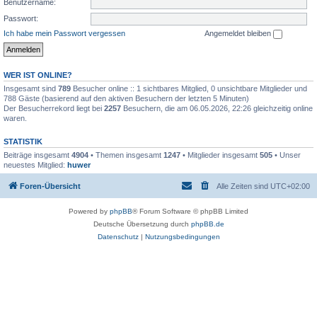
Benutzername:
Passwort:
Ich habe mein Passwort vergessen
Angemeldet bleiben
WER IST ONLINE?
Insgesamt sind
789
Besucher online :: 1 sichtbares Mitglied, 0 unsichtbare Mitglieder und
788 Gäste (basierend auf den aktiven Besuchern der letzten 5 Minuten)
Der Besucherrekord liegt bei
2257
Besuchern, die am 06.05.2026, 22:26 gleichzeitig online
waren.
STATISTIK
Beiträge insgesamt
4904
• Themen insgesamt
1247
• Mitglieder insgesamt
505
• Unser
neuestes Mitglied:
huwer
Foren-Übersicht
Alle Zeiten sind
UTC+02:00
Powered by
phpBB
® Forum Software © phpBB Limited
Deutsche Übersetzung durch
phpBB.de
Datenschutz
|
Nutzungsbedingungen