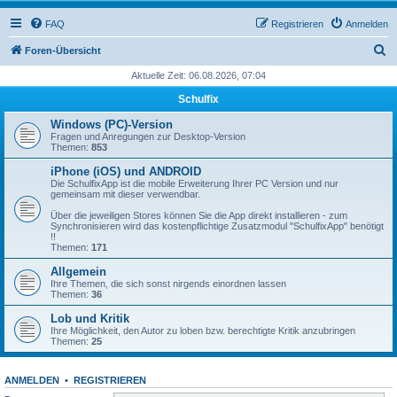
FAQ
Registrieren
Anmelden
S
Foren-Übersicht
u
Aktuelle Zeit: 06.08.2026, 07:04
c
Schulfix
h
Windows (PC)-Version
e
Fragen und Anregungen zur Desktop-Version
Themen:
853
iPhone (iOS) und ANDROID
Die SchulfixApp ist die mobile Erweiterung Ihrer PC Version und nur
gemeinsam mit dieser verwendbar.
Über die jeweiligen Stores können Sie die App direkt installieren - zum
Synchronisieren wird das kostenpflichtige Zusatzmodul "SchulfixApp" benötigt
!!
Themen:
171
Allgemein
Ihre Themen, die sich sonst nirgends einordnen lassen
Themen:
36
Lob und Kritik
Ihre Möglichkeit, den Autor zu loben bzw. berechtigte Kritik anzubringen
Themen:
25
ANMELDEN
•
REGISTRIEREN