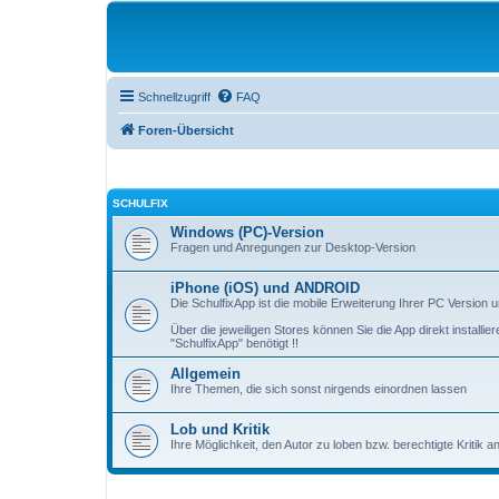
Schnellzugriff
FAQ
Foren-Übersicht
SCHULFIX
Windows (PC)-Version
Fragen und Anregungen zur Desktop-Version
iPhone (iOS) und ANDROID
Die SchulfixApp ist die mobile Erweiterung Ihrer PC Version
Über die jeweiligen Stores können Sie die App direkt install
"SchulfixApp" benötigt !!
Allgemein
Ihre Themen, die sich sonst nirgends einordnen lassen
Lob und Kritik
Ihre Möglichkeit, den Autor zu loben bzw. berechtigte Kritik 