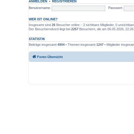
ANMELDEN
•
REGISTRIEREN
Benutzername:
Passwort:
WER IST ONLINE?
Insgesamt sind
26
Besucher online :: 2 sichtbare Mitglieder, 0 unsichtba
Der Besucherrekord liegt bei
2257
Besuchern, die am 06.05.2026, 22:26 g
STATISTIK
Beiträge insgesamt
4904
• Themen insgesamt
1247
• Mitglieder insgesa
Foren-Übersicht