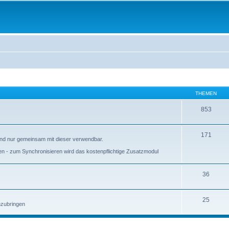
THEMEN
853
171
 und nur gemeinsam mit dieser verwendbar.
ieren - zum Synchronisieren wird das kostenpflichtige Zusatzmodul
36
25
anzubringen