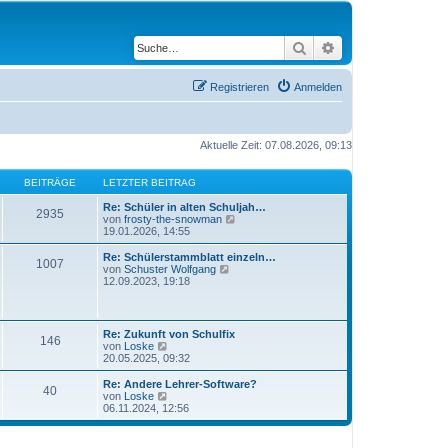
Suche
Erweiterte Suche
Registrieren
Anmelden
Aktuelle Zeit: 07.08.2026, 09:13
BEITRÄGE
LETZTER BEITRAG
Re: Schüler in alten Schuljah…
2935
N
von
frosty-the-snowman
e
19.01.2026, 14:55
u
e
Re: Schülerstammblatt einzeln…
1007
s
N
von
Schuster Wolfgang
t
e
12.09.2023, 19:18
e
u
r
e
B
s
e
t
Re: Zukunft von Schulfix
i
146
e
N
von
Loske
t
r
e
20.05.2025, 09:32
r
B
u
a
e
e
Re: Andere Lehrer-Software?
g
i
40
s
N
von
Loske
t
t
e
06.11.2024, 12:56
r
e
u
a
r
e
g
B
s