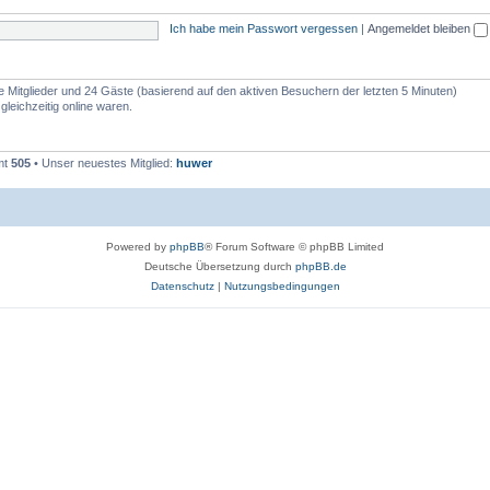
Ich habe mein Passwort vergessen
|
Angemeldet bleiben
re Mitglieder und 24 Gäste (basierend auf den aktiven Besuchern der letzten 5 Minuten)
leichzeitig online waren.
mt
505
• Unser neuestes Mitglied:
huwer
Powered by
phpBB
® Forum Software © phpBB Limited
Deutsche Übersetzung durch
phpBB.de
Datenschutz
|
Nutzungsbedingungen