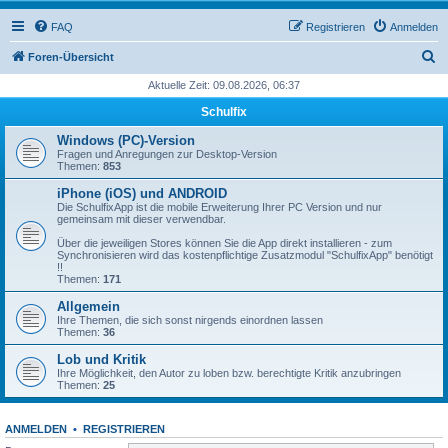
FAQ
Registrieren
Anmelden
S
Foren-Übersicht
u
Aktuelle Zeit: 09.08.2026, 06:37
c
Schulfix
h
Windows (PC)-Version
e
Fragen und Anregungen zur Desktop-Version
Themen:
853
iPhone (iOS) und ANDROID
Die SchulfixApp ist die mobile Erweiterung Ihrer PC Version und nur
gemeinsam mit dieser verwendbar.
Über die jeweiligen Stores können Sie die App direkt installieren - zum
Synchronisieren wird das kostenpflichtige Zusatzmodul "SchulfixApp" benötigt
!!
Themen:
171
Allgemein
Ihre Themen, die sich sonst nirgends einordnen lassen
Themen:
36
Lob und Kritik
Ihre Möglichkeit, den Autor zu loben bzw. berechtigte Kritik anzubringen
Themen:
25
ANMELDEN
•
REGISTRIEREN