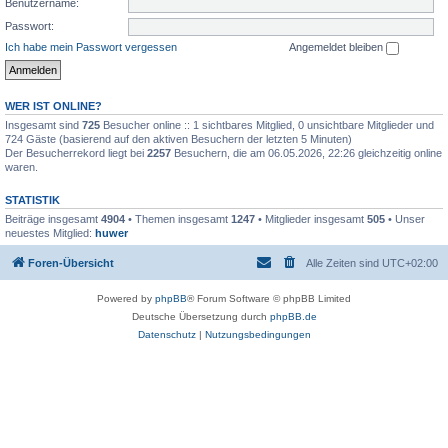
Benutzername:
Passwort:
Ich habe mein Passwort vergessen
Angemeldet bleiben
WER IST ONLINE?
Insgesamt sind
725
Besucher online :: 1 sichtbares Mitglied, 0 unsichtbare Mitglieder und
724 Gäste (basierend auf den aktiven Besuchern der letzten 5 Minuten)
Der Besucherrekord liegt bei
2257
Besuchern, die am 06.05.2026, 22:26 gleichzeitig online
waren.
STATISTIK
Beiträge insgesamt
4904
• Themen insgesamt
1247
• Mitglieder insgesamt
505
• Unser
neuestes Mitglied:
huwer
Foren-Übersicht
Alle Zeiten sind
UTC+02:00
Powered by
phpBB
® Forum Software © phpBB Limited
Deutsche Übersetzung durch
phpBB.de
Datenschutz
|
Nutzungsbedingungen