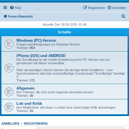
FAQ
Registrieren
Anmelden
S
Foren-Übersicht
u
Aktuelle Zeit: 06.08.2026, 01:46
c
Schulfix
h
Windows (PC)-Version
e
Fragen und Anregungen zur Desktop-Version
Themen:
853
iPhone (iOS) und ANDROID
Die SchulfixApp ist die mobile Erweiterung Ihrer PC Version und nur
gemeinsam mit dieser verwendbar.
Über die jeweiligen Stores können Sie die App direkt installieren - zum
Synchronisieren wird das kostenpflichtige Zusatzmodul "SchulfixApp" benötigt
!!
Themen:
171
Allgemein
Ihre Themen, die sich sonst nirgends einordnen lassen
Themen:
36
Lob und Kritik
Ihre Möglichkeit, den Autor zu loben bzw. berechtigte Kritik anzubringen
Themen:
25
ANMELDEN
•
REGISTRIEREN