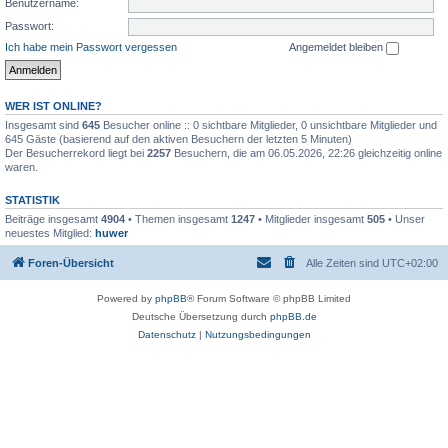
Benutzername:
Passwort:
Ich habe mein Passwort vergessen
Angemeldet bleiben
WER IST ONLINE?
Insgesamt sind
645
Besucher online :: 0 sichtbare Mitglieder, 0 unsichtbare Mitglieder und
645 Gäste (basierend auf den aktiven Besuchern der letzten 5 Minuten)
Der Besucherrekord liegt bei
2257
Besuchern, die am 06.05.2026, 22:26 gleichzeitig online
waren.
STATISTIK
Beiträge insgesamt
4904
• Themen insgesamt
1247
• Mitglieder insgesamt
505
• Unser
neuestes Mitglied:
huwer
Foren-Übersicht
Alle Zeiten sind
UTC+02:00
Powered by
phpBB
® Forum Software © phpBB Limited
Deutsche Übersetzung durch
phpBB.de
Datenschutz
|
Nutzungsbedingungen