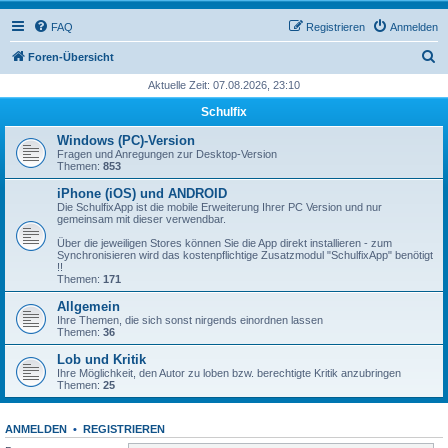
FAQ
Registrieren
Anmelden
S
Foren-Übersicht
u
Aktuelle Zeit: 07.08.2026, 23:10
c
Schulfix
h
Windows (PC)-Version
e
Fragen und Anregungen zur Desktop-Version
Themen:
853
iPhone (iOS) und ANDROID
Die SchulfixApp ist die mobile Erweiterung Ihrer PC Version und nur
gemeinsam mit dieser verwendbar.
Über die jeweiligen Stores können Sie die App direkt installieren - zum
Synchronisieren wird das kostenpflichtige Zusatzmodul "SchulfixApp" benötigt
!!
Themen:
171
Allgemein
Ihre Themen, die sich sonst nirgends einordnen lassen
Themen:
36
Lob und Kritik
Ihre Möglichkeit, den Autor zu loben bzw. berechtigte Kritik anzubringen
Themen:
25
ANMELDEN
•
REGISTRIEREN