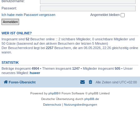
Benutzername:
Passwort:
Ich habe mein Passwort vergessen
Angemeldet bleiben
WER IST ONLINE?
Insgesamt sind
52
Besucher online :: 2 sichtbare Mitglieder, 0 unsichtbare Mitglieder und
50 Gäste (basierend auf den aktiven Besuchern der letzten 5 Minuten)
Der Besucherrekord liegt bei
2257
Besuchern, die am 06.05.2026, 22:26 gleichzeitig online
waren.
STATISTIK
Beiträge insgesamt
4904
• Themen insgesamt
1247
• Mitglieder insgesamt
505
• Unser
neuestes Mitglied:
huwer
Foren-Übersicht
Alle Zeiten sind
UTC+02:00
Powered by
phpBB
® Forum Software © phpBB Limited
Deutsche Übersetzung durch
phpBB.de
Datenschutz
|
Nutzungsbedingungen