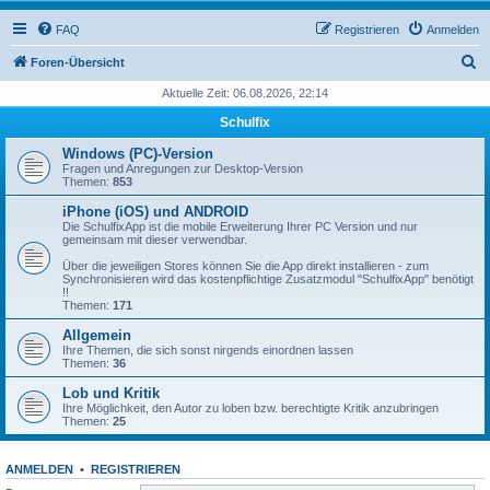
FAQ
Registrieren
Anmelden
S
Foren-Übersicht
u
Aktuelle Zeit: 06.08.2026, 22:14
c
Schulfix
h
Windows (PC)-Version
e
Fragen und Anregungen zur Desktop-Version
Themen:
853
iPhone (iOS) und ANDROID
Die SchulfixApp ist die mobile Erweiterung Ihrer PC Version und nur
gemeinsam mit dieser verwendbar.
Über die jeweiligen Stores können Sie die App direkt installieren - zum
Synchronisieren wird das kostenpflichtige Zusatzmodul "SchulfixApp" benötigt
!!
Themen:
171
Allgemein
Ihre Themen, die sich sonst nirgends einordnen lassen
Themen:
36
Lob und Kritik
Ihre Möglichkeit, den Autor zu loben bzw. berechtigte Kritik anzubringen
Themen:
25
ANMELDEN
•
REGISTRIEREN