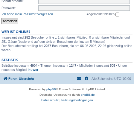
Benutzername:
Passwort:
Ich habe mein Passwort vergessen
Angemeldet bleiben
WER IST ONLINE?
Insgesamt sind
252
Besucher online :: 1 sichtbares Mitglied, 0 unsichtbare Mitglieder und
251 Gäste (basierend auf den aktiven Besuchern der letzten 5 Minuten)
Der Besucherrekord liegt bei
2257
Besuchern, die am 06.05.2026, 22:26 gleichzeitig online
waren.
STATISTIK
Beiträge insgesamt
4904
• Themen insgesamt
1247
• Mitglieder insgesamt
505
• Unser
neuestes Mitglied:
huwer
Foren-Übersicht
Alle Zeiten sind
UTC+02:00
Powered by
phpBB
® Forum Software © phpBB Limited
Deutsche Übersetzung durch
phpBB.de
Datenschutz
|
Nutzungsbedingungen