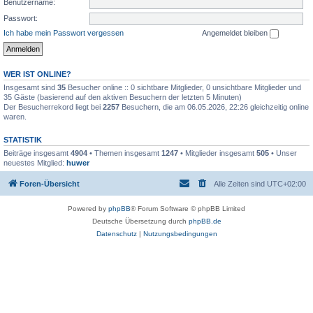
Benutzername:
Passwort:
Ich habe mein Passwort vergessen
Angemeldet bleiben
WER IST ONLINE?
Insgesamt sind
35
Besucher online :: 0 sichtbare Mitglieder, 0 unsichtbare Mitglieder und
35 Gäste (basierend auf den aktiven Besuchern der letzten 5 Minuten)
Der Besucherrekord liegt bei
2257
Besuchern, die am 06.05.2026, 22:26 gleichzeitig online
waren.
STATISTIK
Beiträge insgesamt
4904
• Themen insgesamt
1247
• Mitglieder insgesamt
505
• Unser
neuestes Mitglied:
huwer
Foren-Übersicht
Alle Zeiten sind
UTC+02:00
Powered by
phpBB
® Forum Software © phpBB Limited
Deutsche Übersetzung durch
phpBB.de
Datenschutz
|
Nutzungsbedingungen