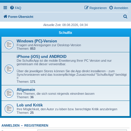
FAQ
Registrieren
Anmelden
S
Foren-Übersicht
u
Aktuelle Zeit: 08.08.2026, 04:34
c
Schulfix
h
Windows (PC)-Version
e
Fragen und Anregungen zur Desktop-Version
Themen:
853
iPhone (iOS) und ANDROID
Die SchulfixApp ist die mobile Erweiterung Ihrer PC Version und nur
gemeinsam mit dieser verwendbar.
Über die jeweiligen Stores können Sie die App direkt installieren - zum
Synchronisieren wird das kostenpflichtige Zusatzmodul "SchulfixApp" benötigt
!!
Themen:
171
Allgemein
Ihre Themen, die sich sonst nirgends einordnen lassen
Themen:
36
Lob und Kritik
Ihre Möglichkeit, den Autor zu loben bzw. berechtigte Kritik anzubringen
Themen:
25
ANMELDEN
•
REGISTRIEREN