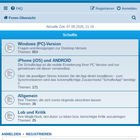
FAQ
Registrieren
Anmelden
S
Foren-Übersicht
u
Aktuelle Zeit: 07.08.2026, 21:19
c
Schulfix
h
Windows (PC)-Version
e
Fragen und Anregungen zur Desktop-Version
Themen:
853
iPhone (iOS) und ANDROID
Die SchulfixApp ist die mobile Erweiterung Ihrer PC Version und nur
gemeinsam mit dieser verwendbar.
Über die jeweiligen Stores können Sie die App direkt installieren - zum
Synchronisieren wird das kostenpflichtige Zusatzmodul "SchulfixApp" benötigt
!!
Themen:
171
Allgemein
Ihre Themen, die sich sonst nirgends einordnen lassen
Themen:
36
Lob und Kritik
Ihre Möglichkeit, den Autor zu loben bzw. berechtigte Kritik anzubringen
Themen:
25
ANMELDEN
•
REGISTRIEREN