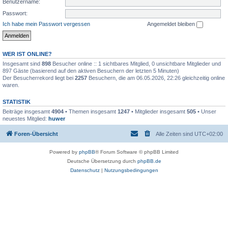
Benutzername:
Passwort:
Ich habe mein Passwort vergessen
Angemeldet bleiben
WER IST ONLINE?
Insgesamt sind
898
Besucher online :: 1 sichtbares Mitglied, 0 unsichtbare Mitglieder und
897 Gäste (basierend auf den aktiven Besuchern der letzten 5 Minuten)
Der Besucherrekord liegt bei
2257
Besuchern, die am 06.05.2026, 22:26 gleichzeitig online
waren.
STATISTIK
Beiträge insgesamt
4904
• Themen insgesamt
1247
• Mitglieder insgesamt
505
• Unser
neuestes Mitglied:
huwer
Foren-Übersicht
Alle Zeiten sind
UTC+02:00
Powered by
phpBB
® Forum Software © phpBB Limited
Deutsche Übersetzung durch
phpBB.de
Datenschutz
|
Nutzungsbedingungen