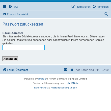
FAQ
Registrieren
Anmelden
S
Foren-Übersicht
u
Passwort zurücksetzen
c
h
E-Mail-Adresse:
Sie müssen die E-Mail-Adresse angeben, die in Ihrem Profil hinterlegt ist. Diese haben
e
Sie bei der Registrierung angegeben oder nachträglich in Ihrem persönlichen Bereich
geändert.
Foren-Übersicht
Alle Zeiten sind
UTC+02:00
Powered by
phpBB
® Forum Software © phpBB Limited
Deutsche Übersetzung durch
phpBB.de
Datenschutz
|
Nutzungsbedingungen