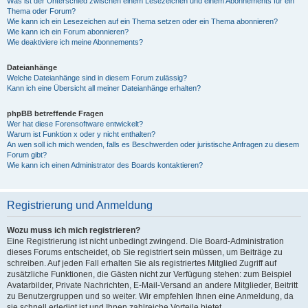
Was ist der Unterschied zwischen einem Lesezeichen und einem Abonnements für ein
Thema oder Forum?
Wie kann ich ein Lesezeichen auf ein Thema setzen oder ein Thema abonnieren?
Wie kann ich ein Forum abonnieren?
Wie deaktiviere ich meine Abonnements?
Dateianhänge
Welche Dateianhänge sind in diesem Forum zulässig?
Kann ich eine Übersicht all meiner Dateianhänge erhalten?
phpBB betreffende Fragen
Wer hat diese Forensoftware entwickelt?
Warum ist Funktion x oder y nicht enthalten?
An wen soll ich mich wenden, falls es Beschwerden oder juristische Anfragen zu diesem
Forum gibt?
Wie kann ich einen Administrator des Boards kontaktieren?
Registrierung und Anmeldung
Wozu muss ich mich registrieren?
Eine Registrierung ist nicht unbedingt zwingend. Die Board-Administration
dieses Forums entscheidet, ob Sie registriert sein müssen, um Beiträge zu
schreiben. Auf jeden Fall erhalten Sie als registriertes Mitglied Zugriff auf
zusätzliche Funktionen, die Gästen nicht zur Verfügung stehen: zum Beispiel
Avatarbilder, Private Nachrichten, E-Mail-Versand an andere Mitglieder, Beitritt
zu Benutzergruppen und so weiter. Wir empfehlen Ihnen eine Anmeldung, da
sie schnell erledigt ist und Ihnen zahlreiche Vorteile bietet.