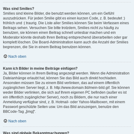
Was sind Smilies?
Smilies sind kleine Bilder, die benutzt werden können, um ein Gefühl
auszudrücken. Für jeden Smilie gibt es einen kurzen Code, z. B. bedeutet :)
fröhlich und :( traurig. Die Liste aller Smilies können Sie beim Verfassen eines
Beitrags sehen. Versuchen Sie bitte trotzdem, Smilies nicht zu häufig zu
benutzen, sie können einen Beitrag schnell unlesbar machen und ein
Moderator könnte deshalb Ihren Beitrag entsprechend überarbeiten oder gar
komplett löschen. Die Board-Administration kann auch die Anzahl der Smilies
begrenzen, die Sie in einem Beitrag benutzen können.
Nach oben
Kann ich Bilder in meine Beiträge einfügen?
Ja, Bilder können in Ihrem Beitrag angezeigt werden. Wenn die Administration
Dateianhänge erlaubt hat, können Sie das Bild auch direkt hochladen.
Ansonsten müssen Sie zu einem Bild verlinken, das auf einem öffentlich
zugänglichen Server liegt, z. B. http://www.domain.tld/mein-bild.gif. Sie können
weder Bilder verlinken, die sich auf Ihrem eigenen PC befinden (außer es ist
ein öffentlich zugänglicher Server), noch zu Bildern, die nur nach einer
Anmeldung verfügbar sind, z. B. Hotmail- oder Yahoo-Mailboxen, mit einem
Passwort geschützte Seiten usw. Um das Bild anzuzeigen, benutze den
BBCode-Tag „[img]“.
Nach oben
Was sind globale Bekanntmachungen?