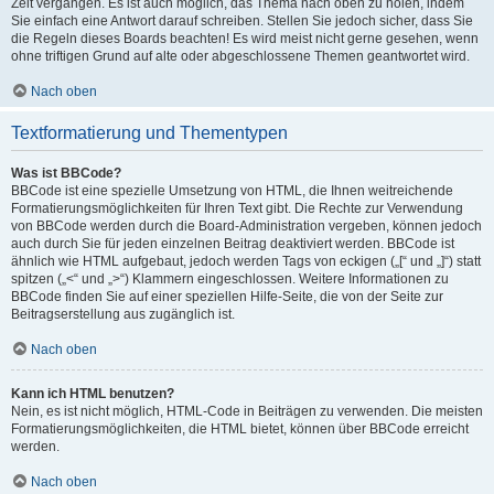
Zeit vergangen. Es ist auch möglich, das Thema nach oben zu holen, indem
Sie einfach eine Antwort darauf schreiben. Stellen Sie jedoch sicher, dass Sie
die Regeln dieses Boards beachten! Es wird meist nicht gerne gesehen, wenn
ohne triftigen Grund auf alte oder abgeschlossene Themen geantwortet wird.
Nach oben
Textformatierung und Thementypen
Was ist BBCode?
BBCode ist eine spezielle Umsetzung von HTML, die Ihnen weitreichende
Formatierungsmöglichkeiten für Ihren Text gibt. Die Rechte zur Verwendung
von BBCode werden durch die Board-Administration vergeben, können jedoch
auch durch Sie für jeden einzelnen Beitrag deaktiviert werden. BBCode ist
ähnlich wie HTML aufgebaut, jedoch werden Tags von eckigen („[“ und „]“) statt
spitzen („<“ und „>“) Klammern eingeschlossen. Weitere Informationen zu
BBCode finden Sie auf einer speziellen Hilfe-Seite, die von der Seite zur
Beitragserstellung aus zugänglich ist.
Nach oben
Kann ich HTML benutzen?
Nein, es ist nicht möglich, HTML-Code in Beiträgen zu verwenden. Die meisten
Formatierungsmöglichkeiten, die HTML bietet, können über BBCode erreicht
werden.
Nach oben