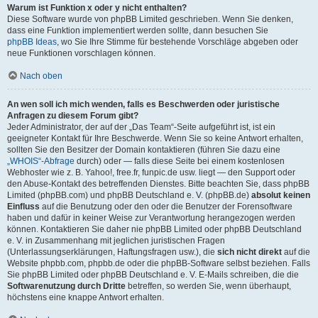
Warum ist Funktion x oder y nicht enthalten?
Diese Software wurde von phpBB Limited geschrieben. Wenn Sie denken,
dass eine Funktion implementiert werden sollte, dann besuchen Sie
phpBB Ideas
, wo Sie Ihre Stimme für bestehende Vorschläge abgeben oder
neue Funktionen vorschlagen können.
Nach oben
An wen soll ich mich wenden, falls es Beschwerden oder juristische
Anfragen zu diesem Forum gibt?
Jeder Administrator, der auf der „Das Team“-Seite aufgeführt ist, ist ein
geeigneter Kontakt für Ihre Beschwerde. Wenn Sie so keine Antwort erhalten,
sollten Sie den Besitzer der Domain kontaktieren (führen Sie dazu eine
„WHOIS“-Abfrage
durch) oder — falls diese Seite bei einem kostenlosen
Webhoster wie z. B. Yahoo!, free.fr, funpic.de usw. liegt — den Support oder
den Abuse-Kontakt des betreffenden Dienstes. Bitte beachten Sie, dass phpBB
Limited (phpBB.com) und phpBB Deutschland e. V. (phpBB.de)
absolut keinen
Einfluss
auf die Benutzung oder den oder die Benutzer der Forensoftware
haben und dafür in keiner Weise zur Verantwortung herangezogen werden
können. Kontaktieren Sie daher nie phpBB Limited oder phpBB Deutschland
e. V. in Zusammenhang mit jeglichen juristischen Fragen
(Unterlassungserklärungen, Haftungsfragen usw.), die
sich nicht direkt
auf die
Website phpbb.com, phpbb.de oder die phpBB-Software selbst beziehen. Falls
Sie phpBB Limited oder phpBB Deutschland e. V. E-Mails schreiben, die die
Softwarenutzung durch Dritte
betreffen, so werden Sie, wenn überhaupt,
höchstens eine knappe Antwort erhalten.