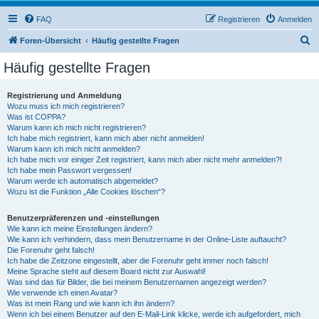
FAQ
Registrieren
Anmelden
S
Foren-Übersicht
Häufig gestellte Fragen
u
Häufig gestellte Fragen
c
h
Registrierung und Anmeldung
Wozu muss ich mich registrieren?
e
Was ist COPPA?
Warum kann ich mich nicht registrieren?
Ich habe mich registriert, kann mich aber nicht anmelden!
Warum kann ich mich nicht anmelden?
Ich habe mich vor einiger Zeit registriert, kann mich aber nicht mehr anmelden?!
Ich habe mein Passwort vergessen!
Warum werde ich automatisch abgemeldet?
Wozu ist die Funktion „Alle Cookies löschen“?
Benutzerpräferenzen und -einstellungen
Wie kann ich meine Einstellungen ändern?
Wie kann ich verhindern, dass mein Benutzername in der Online-Liste auftaucht?
Die Forenuhr geht falsch!
Ich habe die Zeitzone eingestellt, aber die Forenuhr geht immer noch falsch!
Meine Sprache steht auf diesem Board nicht zur Auswahl!
Was sind das für Bilder, die bei meinem Benutzernamen angezeigt werden?
Wie verwende ich einen Avatar?
Was ist mein Rang und wie kann ich ihn ändern?
Wenn ich bei einem Benutzer auf den E-Mail-Link klicke, werde ich aufgefordert, mich