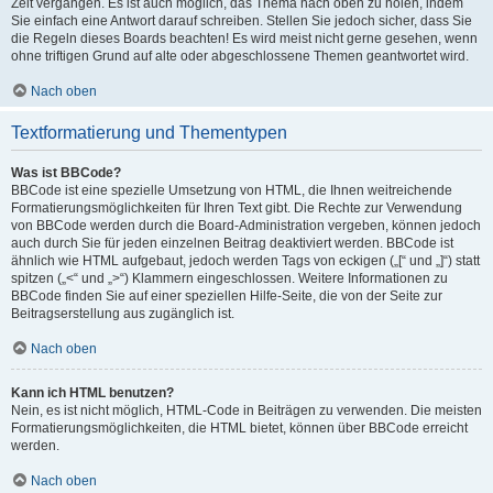
Zeit vergangen. Es ist auch möglich, das Thema nach oben zu holen, indem
Sie einfach eine Antwort darauf schreiben. Stellen Sie jedoch sicher, dass Sie
die Regeln dieses Boards beachten! Es wird meist nicht gerne gesehen, wenn
ohne triftigen Grund auf alte oder abgeschlossene Themen geantwortet wird.
Nach oben
Textformatierung und Thementypen
Was ist BBCode?
BBCode ist eine spezielle Umsetzung von HTML, die Ihnen weitreichende
Formatierungsmöglichkeiten für Ihren Text gibt. Die Rechte zur Verwendung
von BBCode werden durch die Board-Administration vergeben, können jedoch
auch durch Sie für jeden einzelnen Beitrag deaktiviert werden. BBCode ist
ähnlich wie HTML aufgebaut, jedoch werden Tags von eckigen („[“ und „]“) statt
spitzen („<“ und „>“) Klammern eingeschlossen. Weitere Informationen zu
BBCode finden Sie auf einer speziellen Hilfe-Seite, die von der Seite zur
Beitragserstellung aus zugänglich ist.
Nach oben
Kann ich HTML benutzen?
Nein, es ist nicht möglich, HTML-Code in Beiträgen zu verwenden. Die meisten
Formatierungsmöglichkeiten, die HTML bietet, können über BBCode erreicht
werden.
Nach oben