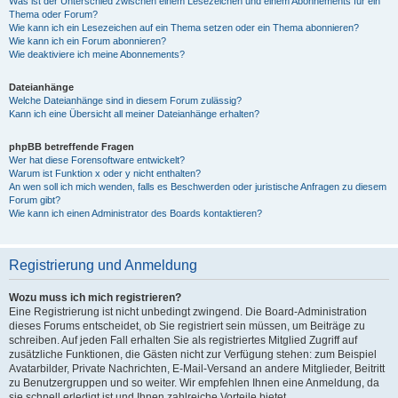
Was ist der Unterschied zwischen einem Lesezeichen und einem Abonnements für ein
Thema oder Forum?
Wie kann ich ein Lesezeichen auf ein Thema setzen oder ein Thema abonnieren?
Wie kann ich ein Forum abonnieren?
Wie deaktiviere ich meine Abonnements?
Dateianhänge
Welche Dateianhänge sind in diesem Forum zulässig?
Kann ich eine Übersicht all meiner Dateianhänge erhalten?
phpBB betreffende Fragen
Wer hat diese Forensoftware entwickelt?
Warum ist Funktion x oder y nicht enthalten?
An wen soll ich mich wenden, falls es Beschwerden oder juristische Anfragen zu diesem
Forum gibt?
Wie kann ich einen Administrator des Boards kontaktieren?
Registrierung und Anmeldung
Wozu muss ich mich registrieren?
Eine Registrierung ist nicht unbedingt zwingend. Die Board-Administration
dieses Forums entscheidet, ob Sie registriert sein müssen, um Beiträge zu
schreiben. Auf jeden Fall erhalten Sie als registriertes Mitglied Zugriff auf
zusätzliche Funktionen, die Gästen nicht zur Verfügung stehen: zum Beispiel
Avatarbilder, Private Nachrichten, E-Mail-Versand an andere Mitglieder, Beitritt
zu Benutzergruppen und so weiter. Wir empfehlen Ihnen eine Anmeldung, da
sie schnell erledigt ist und Ihnen zahlreiche Vorteile bietet.