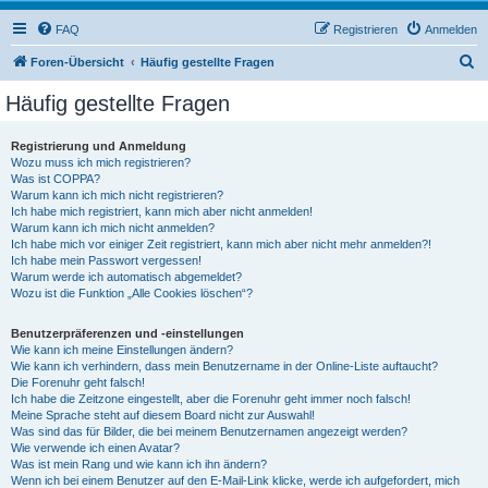
FAQ
Registrieren
Anmelden
S
Foren-Übersicht
Häufig gestellte Fragen
u
Häufig gestellte Fragen
c
h
Registrierung und Anmeldung
Wozu muss ich mich registrieren?
e
Was ist COPPA?
Warum kann ich mich nicht registrieren?
Ich habe mich registriert, kann mich aber nicht anmelden!
Warum kann ich mich nicht anmelden?
Ich habe mich vor einiger Zeit registriert, kann mich aber nicht mehr anmelden?!
Ich habe mein Passwort vergessen!
Warum werde ich automatisch abgemeldet?
Wozu ist die Funktion „Alle Cookies löschen“?
Benutzerpräferenzen und -einstellungen
Wie kann ich meine Einstellungen ändern?
Wie kann ich verhindern, dass mein Benutzername in der Online-Liste auftaucht?
Die Forenuhr geht falsch!
Ich habe die Zeitzone eingestellt, aber die Forenuhr geht immer noch falsch!
Meine Sprache steht auf diesem Board nicht zur Auswahl!
Was sind das für Bilder, die bei meinem Benutzernamen angezeigt werden?
Wie verwende ich einen Avatar?
Was ist mein Rang und wie kann ich ihn ändern?
Wenn ich bei einem Benutzer auf den E-Mail-Link klicke, werde ich aufgefordert, mich