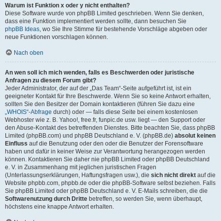
Warum ist Funktion x oder y nicht enthalten?
Diese Software wurde von phpBB Limited geschrieben. Wenn Sie denken,
dass eine Funktion implementiert werden sollte, dann besuchen Sie
phpBB Ideas
, wo Sie Ihre Stimme für bestehende Vorschläge abgeben oder
neue Funktionen vorschlagen können.
Nach oben
An wen soll ich mich wenden, falls es Beschwerden oder juristische
Anfragen zu diesem Forum gibt?
Jeder Administrator, der auf der „Das Team“-Seite aufgeführt ist, ist ein
geeigneter Kontakt für Ihre Beschwerde. Wenn Sie so keine Antwort erhalten,
sollten Sie den Besitzer der Domain kontaktieren (führen Sie dazu eine
„WHOIS“-Abfrage
durch) oder — falls diese Seite bei einem kostenlosen
Webhoster wie z. B. Yahoo!, free.fr, funpic.de usw. liegt — den Support oder
den Abuse-Kontakt des betreffenden Dienstes. Bitte beachten Sie, dass phpBB
Limited (phpBB.com) und phpBB Deutschland e. V. (phpBB.de)
absolut keinen
Einfluss
auf die Benutzung oder den oder die Benutzer der Forensoftware
haben und dafür in keiner Weise zur Verantwortung herangezogen werden
können. Kontaktieren Sie daher nie phpBB Limited oder phpBB Deutschland
e. V. in Zusammenhang mit jeglichen juristischen Fragen
(Unterlassungserklärungen, Haftungsfragen usw.), die
sich nicht direkt
auf die
Website phpbb.com, phpbb.de oder die phpBB-Software selbst beziehen. Falls
Sie phpBB Limited oder phpBB Deutschland e. V. E-Mails schreiben, die die
Softwarenutzung durch Dritte
betreffen, so werden Sie, wenn überhaupt,
höchstens eine knappe Antwort erhalten.