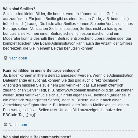
Was sind Smilies?
Smilies sind kleine Bilder, die benutzt werden können, um ein Gefühl
auszudrücken. Für jeden Smilie gibt es einen kurzen Code, z. B. bedeutet :)
fröhlich und :( traurig. Die Liste aller Smilies können Sie beim Verfassen eines
Beitrags sehen. Versuchen Sie bitte trotzdem, Smilies nicht zu häufig zu
benutzen, sie können einen Beitrag schnell unlesbar machen und ein
Moderator könnte deshalb Ihren Beitrag entsprechend überarbeiten oder gar
komplett löschen. Die Board-Administration kann auch die Anzahl der Smilies
begrenzen, die Sie in einem Beitrag benutzen können.
Nach oben
Kann ich Bilder in meine Beiträge einfügen?
Ja, Bilder können in Ihrem Beitrag angezeigt werden. Wenn die Administration
Dateianhänge erlaubt hat, können Sie das Bild auch direkt hochladen.
Ansonsten müssen Sie zu einem Bild verlinken, das auf einem öffentlich
zugänglichen Server liegt, z. B. http://www.domain.tld/mein-bild.gif. Sie können
weder Bilder verlinken, die sich auf Ihrem eigenen PC befinden (außer es ist
ein öffentlich zugänglicher Server), noch zu Bildern, die nur nach einer
Anmeldung verfügbar sind, z. B. Hotmail- oder Yahoo-Mailboxen, mit einem
Passwort geschützte Seiten usw. Um das Bild anzuzeigen, benutze den
BBCode-Tag „[img]“.
Nach oben
Was sind globale Bekanntmachungen?