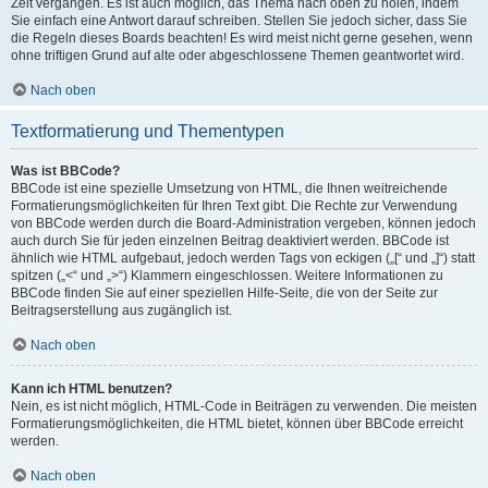
Zeit vergangen. Es ist auch möglich, das Thema nach oben zu holen, indem
Sie einfach eine Antwort darauf schreiben. Stellen Sie jedoch sicher, dass Sie
die Regeln dieses Boards beachten! Es wird meist nicht gerne gesehen, wenn
ohne triftigen Grund auf alte oder abgeschlossene Themen geantwortet wird.
Nach oben
Textformatierung und Thementypen
Was ist BBCode?
BBCode ist eine spezielle Umsetzung von HTML, die Ihnen weitreichende
Formatierungsmöglichkeiten für Ihren Text gibt. Die Rechte zur Verwendung
von BBCode werden durch die Board-Administration vergeben, können jedoch
auch durch Sie für jeden einzelnen Beitrag deaktiviert werden. BBCode ist
ähnlich wie HTML aufgebaut, jedoch werden Tags von eckigen („[“ und „]“) statt
spitzen („<“ und „>“) Klammern eingeschlossen. Weitere Informationen zu
BBCode finden Sie auf einer speziellen Hilfe-Seite, die von der Seite zur
Beitragserstellung aus zugänglich ist.
Nach oben
Kann ich HTML benutzen?
Nein, es ist nicht möglich, HTML-Code in Beiträgen zu verwenden. Die meisten
Formatierungsmöglichkeiten, die HTML bietet, können über BBCode erreicht
werden.
Nach oben