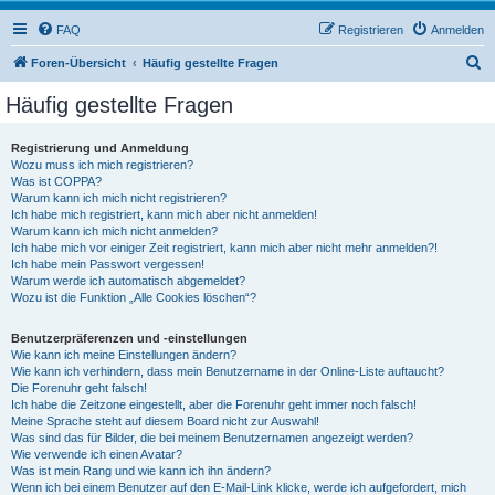
FAQ
Registrieren
Anmelden
S
Foren-Übersicht
Häufig gestellte Fragen
u
Häufig gestellte Fragen
c
h
Registrierung und Anmeldung
Wozu muss ich mich registrieren?
e
Was ist COPPA?
Warum kann ich mich nicht registrieren?
Ich habe mich registriert, kann mich aber nicht anmelden!
Warum kann ich mich nicht anmelden?
Ich habe mich vor einiger Zeit registriert, kann mich aber nicht mehr anmelden?!
Ich habe mein Passwort vergessen!
Warum werde ich automatisch abgemeldet?
Wozu ist die Funktion „Alle Cookies löschen“?
Benutzerpräferenzen und -einstellungen
Wie kann ich meine Einstellungen ändern?
Wie kann ich verhindern, dass mein Benutzername in der Online-Liste auftaucht?
Die Forenuhr geht falsch!
Ich habe die Zeitzone eingestellt, aber die Forenuhr geht immer noch falsch!
Meine Sprache steht auf diesem Board nicht zur Auswahl!
Was sind das für Bilder, die bei meinem Benutzernamen angezeigt werden?
Wie verwende ich einen Avatar?
Was ist mein Rang und wie kann ich ihn ändern?
Wenn ich bei einem Benutzer auf den E-Mail-Link klicke, werde ich aufgefordert, mich