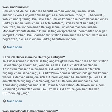
Was sind Smilies?
Smilies sind kleine Bilder, die benutzt werden können, um ein Gefühl
auszudrücken. Für jeden Smilie gibt es einen kurzen Code, z. B. bedeutet :)
fröhlich und :( traurig. Die Liste aller Smilies können Sie beim Verfassen eines
Beitrags sehen. Versuchen Sie bitte trotzdem, Smilies nicht zu häufig zu
benutzen, sie können einen Beitrag schnell unlesbar machen und ein
Moderator könnte deshalb Ihren Beitrag entsprechend überarbeiten oder gar
komplett löschen. Die Board-Administration kann auch die Anzahl der Smilies
begrenzen, die Sie in einem Beitrag benutzen können.
Nach oben
Kann ich Bilder in meine Beiträge einfügen?
Ja, Bilder können in Ihrem Beitrag angezeigt werden. Wenn die Administration
Dateianhänge erlaubt hat, können Sie das Bild auch direkt hochladen.
Ansonsten müssen Sie zu einem Bild verlinken, das auf einem öffentlich
zugänglichen Server liegt, z. B. http://www.domain.tld/mein-bild.gif. Sie können
weder Bilder verlinken, die sich auf Ihrem eigenen PC befinden (außer es ist
ein öffentlich zugänglicher Server), noch zu Bildern, die nur nach einer
Anmeldung verfügbar sind, z. B. Hotmail- oder Yahoo-Mailboxen, mit einem
Passwort geschützte Seiten usw. Um das Bild anzuzeigen, benutze den
BBCode-Tag „[img]“.
Nach oben
Was sind globale Bekanntmachungen?