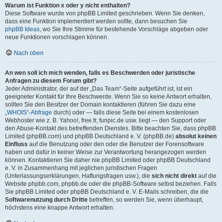
Warum ist Funktion x oder y nicht enthalten?
Diese Software wurde von phpBB Limited geschrieben. Wenn Sie denken,
dass eine Funktion implementiert werden sollte, dann besuchen Sie
phpBB Ideas
, wo Sie Ihre Stimme für bestehende Vorschläge abgeben oder
neue Funktionen vorschlagen können.
Nach oben
An wen soll ich mich wenden, falls es Beschwerden oder juristische
Anfragen zu diesem Forum gibt?
Jeder Administrator, der auf der „Das Team“-Seite aufgeführt ist, ist ein
geeigneter Kontakt für Ihre Beschwerde. Wenn Sie so keine Antwort erhalten,
sollten Sie den Besitzer der Domain kontaktieren (führen Sie dazu eine
„WHOIS“-Abfrage
durch) oder — falls diese Seite bei einem kostenlosen
Webhoster wie z. B. Yahoo!, free.fr, funpic.de usw. liegt — den Support oder
den Abuse-Kontakt des betreffenden Dienstes. Bitte beachten Sie, dass phpBB
Limited (phpBB.com) und phpBB Deutschland e. V. (phpBB.de)
absolut keinen
Einfluss
auf die Benutzung oder den oder die Benutzer der Forensoftware
haben und dafür in keiner Weise zur Verantwortung herangezogen werden
können. Kontaktieren Sie daher nie phpBB Limited oder phpBB Deutschland
e. V. in Zusammenhang mit jeglichen juristischen Fragen
(Unterlassungserklärungen, Haftungsfragen usw.), die
sich nicht direkt
auf die
Website phpbb.com, phpbb.de oder die phpBB-Software selbst beziehen. Falls
Sie phpBB Limited oder phpBB Deutschland e. V. E-Mails schreiben, die die
Softwarenutzung durch Dritte
betreffen, so werden Sie, wenn überhaupt,
höchstens eine knappe Antwort erhalten.