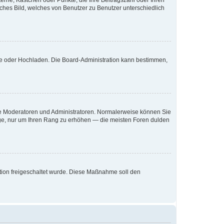
terne, Kästchen oder Punkte, die Ihre Beitragszahl oder Ihren
iches Bild, welches von Benutzer zu Benutzer unterschiedlich
ote oder Hochladen. Die Board-Administration kann bestimmen,
 wie Moderatoren und Administratoren. Normalerweise können Sie
räge, nur um Ihren Rang zu erhöhen — die meisten Foren dulden
ration freigeschaltet wurde. Diese Maßnahme soll den