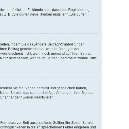
worten“ klicken. Es könnte sein, dass eine Registrierung
t. Z. B. „Sie dürfen neue Themen erstellen“, „Sie dürfen
beiten, indem Sie das „Ändere Beitrag“-Symbol für den
ren Beitrag geantwortet hat, wird Ihr Beitrag in der
nweis erscheint nicht, wenn noch niemand auf Ihren Beitrag
Notiz hinterlassen, warum Ihr Beitrag überarbeitet wurde. Bitte
chdem Sie die Signatur erstellt und gespeichert haben,
nlichen Bereich das standardmäßige Anhängen Ihrer Signatur
tur anhängen“ wieder deaktivieren.
ormulars zur Beitragserstellung. Sollten Sie diesen Bereich
twortmöglichkeiten in die entsprechenden Felder eingeben und