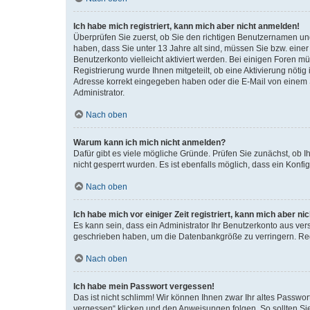
Ich habe mich registriert, kann mich aber nicht anmelden!
Überprüfen Sie zuerst, ob Sie den richtigen Benutzernamen u
haben, dass Sie unter 13 Jahre alt sind, müssen Sie bzw. einer 
Benutzerkonto vielleicht aktiviert werden. Bei einigen Foren m
Registrierung wurde Ihnen mitgeteilt, ob eine Aktivierung nötig
Adresse korrekt eingegeben haben oder die E-Mail von einem S
Administrator.
Nach oben
Warum kann ich mich nicht anmelden?
Dafür gibt es viele mögliche Gründe. Prüfen Sie zunächst, ob I
nicht gesperrt wurden. Es ist ebenfalls möglich, dass ein Konfi
Nach oben
Ich habe mich vor einiger Zeit registriert, kann mich aber n
Es kann sein, dass ein Administrator Ihr Benutzerkonto aus ver
geschrieben haben, um die Datenbankgröße zu verringern. Regi
Nach oben
Ich habe mein Passwort vergessen!
Das ist nicht schlimm! Wir können Ihnen zwar Ihr altes Passwo
vergessen“ klicken und den Anweisungen folgen. So sollten Si