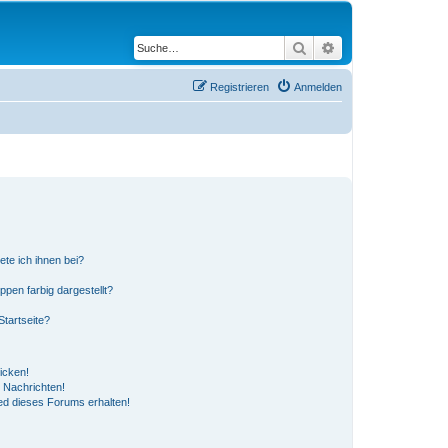
Suche
Erweiterte Suche
Registrieren
Anmelden
ete ich ihnen bei?
en farbig dargestellt?
tartseite?
icken!
 Nachrichten!
ed dieses Forums erhalten!