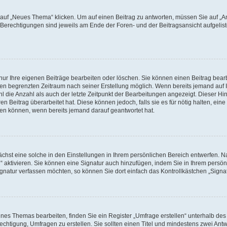
f „Neues Thema“ klicken. Um auf einen Beitrag zu antworten, müssen Sie auf „Ant
e Berechtigungen sind jeweils am Ende der Foren- und der Beitragsansicht aufgeliste
nur Ihre eigenen Beiträge bearbeiten oder löschen. Sie können einen Beitrag bear
nen begrenzten Zeitraum nach seiner Erstellung möglich. Wenn bereits jemand auf Ih
 die Anzahl als auch der letzte Zeitpunkt der Bearbeitungen angezeigt. Dieser Hi
 Beitrag überarbeitet hat. Diese können jedoch, falls sie es für nötig halten, eine 
hen können, wenn bereits jemand darauf geantwortet hat.
hst eine solche in den Einstellungen in Ihrem persönlichen Bereich entwerfen. Na
 aktivieren. Sie können eine Signatur auch hinzufügen, indem Sie in Ihrem persö
gnatur verfassen möchten, so können Sie dort einfach das Kontrollkästchen „Signa
es Themas bearbeiten, finden Sie ein Register „Umfrage erstellen“ unterhalb des F
echtigung, Umfragen zu erstellen. Sie sollten einen Titel und mindestens zwei An