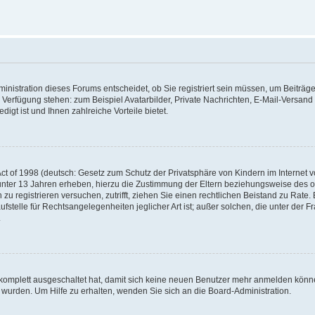
nistration dieses Forums entscheidet, ob Sie registriert sein müssen, um Beiträge z
ur Verfügung stehen: zum Beispiel Avatarbilder, Private Nachrichten, E-Mail-Versand
igt ist und Ihnen zahlreiche Vorteile bietet.
t of 1998 (deutsch: Gesetz zum Schutz der Privatsphäre von Kindern im Internet vo
unter 13 Jahren erheben, hierzu die Zustimmung der Eltern beziehungsweise des o
h zu registrieren versuchen, zutrifft, ziehen Sie einen rechtlichen Beistand zu Rat
stelle für Rechtsangelegenheiten jeglicher Art ist; außer solchen, die unter der 
.
 komplett ausgeschaltet hat, damit sich keine neuen Benutzer mehr anmelden könne
 wurden. Um Hilfe zu erhalten, wenden Sie sich an die Board-Administration.