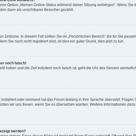
ine-Liste auftaucht?
 eine Option „Meinen Online-Status während dieser Sitzung verbergen“. Wenn Sie d
rden dann als unsichtbarer Besucher gezählt.
n Zeitzone. In diesem Fall sollten Sie im „Persönlichen Bereich“ die für Sie passend
 Sie noch nicht registriert sind, ist dies ein guter Grund, dies jetzt zu tun.
mer noch falsch!
ellt haben und die Zeit trotzdem noch falsch ist, geht die Uhr des Servers vermutlic
 installiert oder niemand hat das Forum bislang in Ihre Sprache übersetzt. Fragen 
t, würden wir uns freuen, wenn Sie es übersetzen würden. Weitere Informationen da
gezeigt werden?