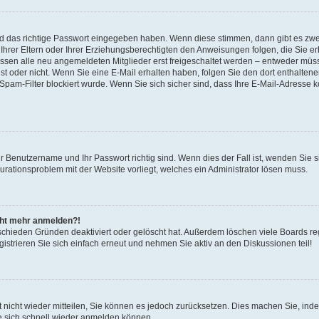
nd das richtige Passwort eingegeben haben. Wenn diese stimmen, dann gibt es zw
Ihrer Eltern oder Ihrer Erziehungsberechtigten den Anweisungen folgen, die Sie erh
üssen alle neu angemeldeten Mitglieder erst freigeschaltet werden – entweder müsse
 ist oder nicht. Wenn Sie eine E-Mail erhalten haben, folgen Sie den dort enthalte
pam-Filter blockiert wurde. Wenn Sie sich sicher sind, dass Ihre E-Mail-Adresse 
hr Benutzername und Ihr Passwort richtig sind. Wenn dies der Fall ist, wenden Sie
gurationsproblem mit der Website vorliegt, welches ein Administrator lösen muss.
icht mehr anmelden?!
schieden Gründen deaktiviert oder gelöscht hat. Außerdem löschen viele Boards reg
strieren Sie sich einfach erneut und nehmen Sie aktiv an den Diskussionen teil!
rt nicht wieder mitteilen, Sie können es jedoch zurücksetzen. Dies machen Sie, in
e sich schnell wieder anmelden können.