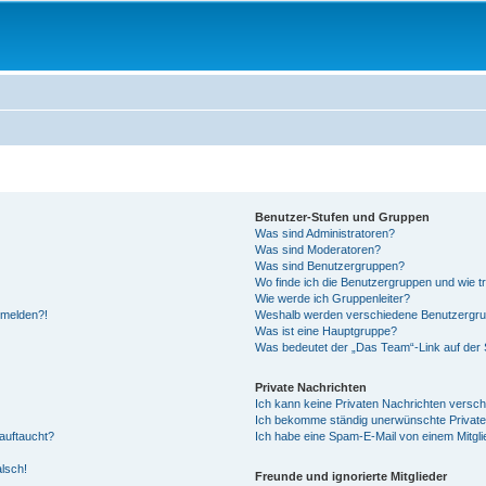
Benutzer-Stufen und Gruppen
Was sind Administratoren?
Was sind Moderatoren?
Was sind Benutzergruppen?
Wo finde ich die Benutzergruppen und wie tr
Wie werde ich Gruppenleiter?
anmelden?!
Weshalb werden verschiedene Benutzergrupp
Was ist eine Hauptgruppe?
Was bedeutet der „Das Team“-Link auf der S
Private Nachrichten
Ich kann keine Privaten Nachrichten versch
Ich bekomme ständig unerwünschte Private
auftaucht?
Ich habe eine Spam-E-Mail von einem Mitgli
alsch!
Freunde und ignorierte Mitglieder