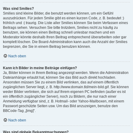
Was sind Smilies?
Smilies sind kleine Bilder, die benutzt werden können, um ein Gefühl
auszudrücken. Für jeden Smilie gibt es einen kurzen Code, z. B. bedeutet :)
fröhlich und :( traurig. Die Liste aller Smilies können Sie beim Verfassen eines
Beitrags sehen. Versuchen Sie bitte trotzdem, Smilies nicht zu häufig zu
benutzen, sie können einen Beitrag schnell unlesbar machen und ein
Moderator könnte deshalb Ihren Beitrag entsprechend überarbeiten oder gar
komplett löschen. Die Board-Administration kann auch die Anzahl der Smilies
begrenzen, die Sie in einem Beitrag benutzen können.
Nach oben
Kann ich Bilder in meine Beiträge einfügen?
Ja, Bilder können in Ihrem Beitrag angezeigt werden. Wenn die Administration
Dateianhänge erlaubt hat, können Sie das Bild auch direkt hochladen.
Ansonsten müssen Sie zu einem Bild verlinken, das auf einem öffentlich
zugänglichen Server liegt, z. B. http://www.domain.tld/mein-bild.gif. Sie können
weder Bilder verlinken, die sich auf Ihrem eigenen PC befinden (außer es ist
ein öffentlich zugänglicher Server), noch zu Bildern, die nur nach einer
Anmeldung verfügbar sind, z. B. Hotmail- oder Yahoo-Mailboxen, mit einem
Passwort geschützte Seiten usw. Um das Bild anzuzeigen, benutze den
BBCode-Tag „[img]“.
Nach oben
Was sind globale Bekanntmachungen?