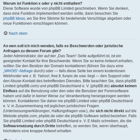
Warum ist Funktion x oder y nicht enthalten?
Diese Software wurde von phpBB Limited geschrieben. Wenn Sie denken,
dass eine Funktion implementiert werden sollte, dann besuchen Sie
phpBB Ideas
, wo Sie Ihre Stimme für bestehende Vorschläge abgeben oder
neue Funktionen vorschlagen können.
Nach oben
An wen soll ich mich wenden, falls es Beschwerden oder juristische
Anfragen zu diesem Forum gibt?
Jeder Administrator, der auf der „Das Team“-Seite aufgeführt ist, ist ein
geeigneter Kontakt für Ihre Beschwerde. Wenn Sie so keine Antwort erhalten,
sollten Sie den Besitzer der Domain kontaktieren (führen Sie dazu eine
„WHOIS“-Abfrage
durch) oder — falls diese Seite bei einem kostenlosen
Webhoster wie z. B. Yahoo!, free.fr, funpic.de usw. liegt — den Support oder
den Abuse-Kontakt des betreffenden Dienstes. Bitte beachten Sie, dass phpBB
Limited (phpBB.com) und phpBB Deutschland e. V. (phpBB.de)
absolut keinen
Einfluss
auf die Benutzung oder den oder die Benutzer der Forensoftware
haben und dafür in keiner Weise zur Verantwortung herangezogen werden
können. Kontaktieren Sie daher nie phpBB Limited oder phpBB Deutschland
e. V. in Zusammenhang mit jeglichen juristischen Fragen
(Unterlassungserklärungen, Haftungsfragen usw.), die
sich nicht direkt
auf die
Website phpbb.com, phpbb.de oder die phpBB-Software selbst beziehen. Falls
Sie phpBB Limited oder phpBB Deutschland e. V. E-Mails schreiben, die die
Softwarenutzung durch Dritte
betreffen, so werden Sie, wenn überhaupt,
höchstens eine knappe Antwort erhalten.