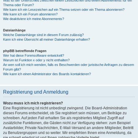
Was ist der Unterschied zwischen einem Lesezeichen und einem Abonnements für ein
Thema oder Forum?
Wie kann ich ein Lesezeichen auf ein Thema setzen oder ein Thema abonnieren?
Wie kann ich ein Forum abonnieren?
Wie deaktiviere ich meine Abonnements?
Dateianhänge
Welche Dateianhänge sind in diesem Forum zulässig?
Kann ich eine Übersicht all meiner Dateianhänge erhalten?
phpBB betreffende Fragen
Wer hat diese Forensoftware entwickelt?
Warum ist Funktion x oder y nicht enthalten?
An wen soll ich mich wenden, falls es Beschwerden oder juristische Anfragen zu diesem
Forum gibt?
Wie kann ich einen Administrator des Boards kontaktieren?
Registrierung und Anmeldung
Wozu muss ich mich registrieren?
Eine Registrierung ist nicht unbedingt zwingend. Die Board-Administration
dieses Forums entscheidet, ob Sie registriert sein müssen, um Beiträge zu
schreiben. Auf jeden Fall erhalten Sie als registriertes Mitglied Zugriff auf
zusätzliche Funktionen, die Gästen nicht zur Verfügung stehen: zum Beispiel
Avatarbilder, Private Nachrichten, E-Mail-Versand an andere Mitglieder, Beitritt
zu Benutzergruppen und so weiter. Wir empfehlen Ihnen eine Anmeldung, da
sie schnell erledigt ist und Ihnen zahlreiche Vorteile bietet.