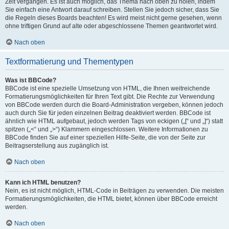
Zeit vergangen. Es ist auch möglich, das Thema nach oben zu holen, indem
Sie einfach eine Antwort darauf schreiben. Stellen Sie jedoch sicher, dass Sie
die Regeln dieses Boards beachten! Es wird meist nicht gerne gesehen, wenn
ohne triftigen Grund auf alte oder abgeschlossene Themen geantwortet wird.
Nach oben
Textformatierung und Thementypen
Was ist BBCode?
BBCode ist eine spezielle Umsetzung von HTML, die Ihnen weitreichende
Formatierungsmöglichkeiten für Ihren Text gibt. Die Rechte zur Verwendung
von BBCode werden durch die Board-Administration vergeben, können jedoch
auch durch Sie für jeden einzelnen Beitrag deaktiviert werden. BBCode ist
ähnlich wie HTML aufgebaut, jedoch werden Tags von eckigen („[“ und „]“) statt
spitzen („<“ und „>“) Klammern eingeschlossen. Weitere Informationen zu
BBCode finden Sie auf einer speziellen Hilfe-Seite, die von der Seite zur
Beitragserstellung aus zugänglich ist.
Nach oben
Kann ich HTML benutzen?
Nein, es ist nicht möglich, HTML-Code in Beiträgen zu verwenden. Die meisten
Formatierungsmöglichkeiten, die HTML bietet, können über BBCode erreicht
werden.
Nach oben