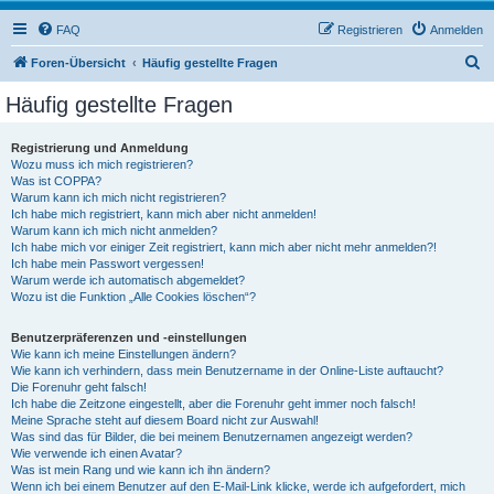
FAQ
Registrieren
Anmelden
S
Foren-Übersicht
Häufig gestellte Fragen
u
Häufig gestellte Fragen
c
h
Registrierung und Anmeldung
Wozu muss ich mich registrieren?
e
Was ist COPPA?
Warum kann ich mich nicht registrieren?
Ich habe mich registriert, kann mich aber nicht anmelden!
Warum kann ich mich nicht anmelden?
Ich habe mich vor einiger Zeit registriert, kann mich aber nicht mehr anmelden?!
Ich habe mein Passwort vergessen!
Warum werde ich automatisch abgemeldet?
Wozu ist die Funktion „Alle Cookies löschen“?
Benutzerpräferenzen und -einstellungen
Wie kann ich meine Einstellungen ändern?
Wie kann ich verhindern, dass mein Benutzername in der Online-Liste auftaucht?
Die Forenuhr geht falsch!
Ich habe die Zeitzone eingestellt, aber die Forenuhr geht immer noch falsch!
Meine Sprache steht auf diesem Board nicht zur Auswahl!
Was sind das für Bilder, die bei meinem Benutzernamen angezeigt werden?
Wie verwende ich einen Avatar?
Was ist mein Rang und wie kann ich ihn ändern?
Wenn ich bei einem Benutzer auf den E-Mail-Link klicke, werde ich aufgefordert, mich