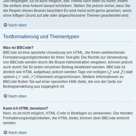
Zeit vergangen. Es ist auch möglich, das Thema nach oben zu holen, indem
Sie einfach eine Antwort darauf schreiben. Stellen Sie jedoch sicher, dass Sie
die Regeln dieses Boards beachten! Es wird meist nicht gerne gesehen, wenn
ohne triftigen Grund auf alte oder abgeschlossene Themen geantwortet wird.
Nach oben
Textformatierung und Thementypen
Was ist BBCode?
BBCode ist eine spezielle Umsetzung von HTML, die Ihnen weitreichende
Formatierungsmöglichkeiten für Ihren Text gibt. Die Rechte zur Verwendung
von BBCode werden durch die Board-Administration vergeben, können jedoch
auch durch Sie für jeden einzelnen Beitrag deaktiviert werden. BBCode ist
ähnlich wie HTML aufgebaut, jedoch werden Tags von eckigen („[“ und „]“) statt
spitzen („<“ und „>“) Klammern eingeschlossen. Weitere Informationen zu
BBCode finden Sie auf einer speziellen Hilfe-Seite, die von der Seite zur
Beitragserstellung aus zugänglich ist.
Nach oben
Kann ich HTML benutzen?
Nein, es ist nicht möglich, HTML-Code in Beiträgen zu verwenden. Die meisten
Formatierungsmöglichkeiten, die HTML bietet, können über BBCode erreicht
werden.
Nach oben