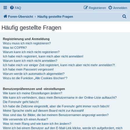
FAQ
Registrieren
Anmelden
S
Foren-Übersicht
Häufig gestellte Fragen
u
Häufig gestellte Fragen
c
h
Registrierung und Anmeldung
Wozu muss ich mich registrieren?
e
Was ist COPPA?
Warum kann ich mich nicht registrieren?
Ich habe mich registriert, kann mich aber nicht anmelden!
Warum kann ich mich nicht anmelden?
Ich habe mich vor einiger Zeit registriert, kann mich aber nicht mehr anmelden?!
Ich habe mein Passwort vergessen!
Warum werde ich automatisch abgemeldet?
Wozu ist die Funktion „Alle Cookies löschen“?
Benutzerpräferenzen und -einstellungen
Wie kann ich meine Einstellungen ändern?
Wie kann ich verhindern, dass mein Benutzername in der Online-Liste auftaucht?
Die Forenuhr geht falsch!
Ich habe die Zeitzone eingestellt, aber die Forenuhr geht immer noch falsch!
Meine Sprache steht auf diesem Board nicht zur Auswahl!
Was sind das für Bilder, die bei meinem Benutzernamen angezeigt werden?
Wie verwende ich einen Avatar?
Was ist mein Rang und wie kann ich ihn ändern?
Wenn ich bei einem Benutzer auf den E-Mail-Link klicke, werde ich aufgefordert, mich