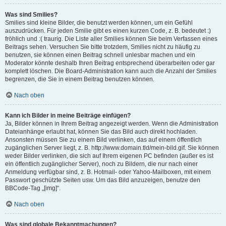
Was sind Smilies?
Smilies sind kleine Bilder, die benutzt werden können, um ein Gefühl
auszudrücken. Für jeden Smilie gibt es einen kurzen Code, z. B. bedeutet :)
fröhlich und :( traurig. Die Liste aller Smilies können Sie beim Verfassen eines
Beitrags sehen. Versuchen Sie bitte trotzdem, Smilies nicht zu häufig zu
benutzen, sie können einen Beitrag schnell unlesbar machen und ein
Moderator könnte deshalb Ihren Beitrag entsprechend überarbeiten oder gar
komplett löschen. Die Board-Administration kann auch die Anzahl der Smilies
begrenzen, die Sie in einem Beitrag benutzen können.
Nach oben
Kann ich Bilder in meine Beiträge einfügen?
Ja, Bilder können in Ihrem Beitrag angezeigt werden. Wenn die Administration
Dateianhänge erlaubt hat, können Sie das Bild auch direkt hochladen.
Ansonsten müssen Sie zu einem Bild verlinken, das auf einem öffentlich
zugänglichen Server liegt, z. B. http://www.domain.tld/mein-bild.gif. Sie können
weder Bilder verlinken, die sich auf Ihrem eigenen PC befinden (außer es ist
ein öffentlich zugänglicher Server), noch zu Bildern, die nur nach einer
Anmeldung verfügbar sind, z. B. Hotmail- oder Yahoo-Mailboxen, mit einem
Passwort geschützte Seiten usw. Um das Bild anzuzeigen, benutze den
BBCode-Tag „[img]“.
Nach oben
Was sind globale Bekanntmachungen?