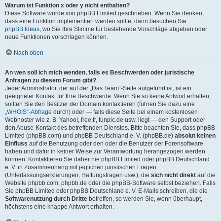
Warum ist Funktion x oder y nicht enthalten?
Diese Software wurde von phpBB Limited geschrieben. Wenn Sie denken,
dass eine Funktion implementiert werden sollte, dann besuchen Sie
phpBB Ideas
, wo Sie Ihre Stimme für bestehende Vorschläge abgeben oder
neue Funktionen vorschlagen können.
Nach oben
An wen soll ich mich wenden, falls es Beschwerden oder juristische
Anfragen zu diesem Forum gibt?
Jeder Administrator, der auf der „Das Team“-Seite aufgeführt ist, ist ein
geeigneter Kontakt für Ihre Beschwerde. Wenn Sie so keine Antwort erhalten,
sollten Sie den Besitzer der Domain kontaktieren (führen Sie dazu eine
„WHOIS“-Abfrage
durch) oder — falls diese Seite bei einem kostenlosen
Webhoster wie z. B. Yahoo!, free.fr, funpic.de usw. liegt — den Support oder
den Abuse-Kontakt des betreffenden Dienstes. Bitte beachten Sie, dass phpBB
Limited (phpBB.com) und phpBB Deutschland e. V. (phpBB.de)
absolut keinen
Einfluss
auf die Benutzung oder den oder die Benutzer der Forensoftware
haben und dafür in keiner Weise zur Verantwortung herangezogen werden
können. Kontaktieren Sie daher nie phpBB Limited oder phpBB Deutschland
e. V. in Zusammenhang mit jeglichen juristischen Fragen
(Unterlassungserklärungen, Haftungsfragen usw.), die
sich nicht direkt
auf die
Website phpbb.com, phpbb.de oder die phpBB-Software selbst beziehen. Falls
Sie phpBB Limited oder phpBB Deutschland e. V. E-Mails schreiben, die die
Softwarenutzung durch Dritte
betreffen, so werden Sie, wenn überhaupt,
höchstens eine knappe Antwort erhalten.