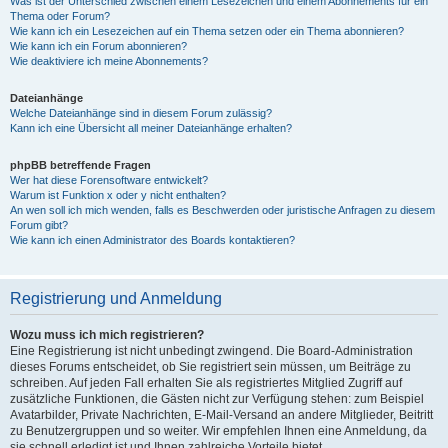
Was ist der Unterschied zwischen einem Lesezeichen und einem Abonnements für ein
Thema oder Forum?
Wie kann ich ein Lesezeichen auf ein Thema setzen oder ein Thema abonnieren?
Wie kann ich ein Forum abonnieren?
Wie deaktiviere ich meine Abonnements?
Dateianhänge
Welche Dateianhänge sind in diesem Forum zulässig?
Kann ich eine Übersicht all meiner Dateianhänge erhalten?
phpBB betreffende Fragen
Wer hat diese Forensoftware entwickelt?
Warum ist Funktion x oder y nicht enthalten?
An wen soll ich mich wenden, falls es Beschwerden oder juristische Anfragen zu diesem
Forum gibt?
Wie kann ich einen Administrator des Boards kontaktieren?
Registrierung und Anmeldung
Wozu muss ich mich registrieren?
Eine Registrierung ist nicht unbedingt zwingend. Die Board-Administration
dieses Forums entscheidet, ob Sie registriert sein müssen, um Beiträge zu
schreiben. Auf jeden Fall erhalten Sie als registriertes Mitglied Zugriff auf
zusätzliche Funktionen, die Gästen nicht zur Verfügung stehen: zum Beispiel
Avatarbilder, Private Nachrichten, E-Mail-Versand an andere Mitglieder, Beitritt
zu Benutzergruppen und so weiter. Wir empfehlen Ihnen eine Anmeldung, da
sie schnell erledigt ist und Ihnen zahlreiche Vorteile bietet.