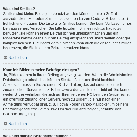
Was sind Smilies?
Smilies sind kleine Bilder, die benutzt werden können, um ein Gefühl
auszudrücken. Für jeden Smilie gibt es einen kurzen Code, z. B. bedeutet :)
fröhlich und :( traurig. Die Liste aller Smilies können Sie beim Verfassen eines
Beitrags sehen. Versuchen Sie bitte trotzdem, Smilies nicht zu häufig zu
benutzen, sie können einen Beitrag schnell unlesbar machen und ein
Moderator könnte deshalb Ihren Beitrag entsprechend überarbeiten oder gar
komplett löschen. Die Board-Administration kann auch die Anzahl der Smilies
begrenzen, die Sie in einem Beitrag benutzen können.
Nach oben
Kann ich Bilder in meine Beiträge einfügen?
Ja, Bilder können in Ihrem Beitrag angezeigt werden. Wenn die Administration
Dateianhänge erlaubt hat, können Sie das Bild auch direkt hochladen.
Ansonsten müssen Sie zu einem Bild verlinken, das auf einem öffentlich
zugänglichen Server liegt, z. B. http://www.domain.tld/mein-bild.gif. Sie können
weder Bilder verlinken, die sich auf Ihrem eigenen PC befinden (außer es ist
ein öffentlich zugänglicher Server), noch zu Bildern, die nur nach einer
Anmeldung verfügbar sind, z. B. Hotmail- oder Yahoo-Mailboxen, mit einem
Passwort geschützte Seiten usw. Um das Bild anzuzeigen, benutze den
BBCode-Tag „[img]“.
Nach oben
Was sind globale Bekanntmachungen?