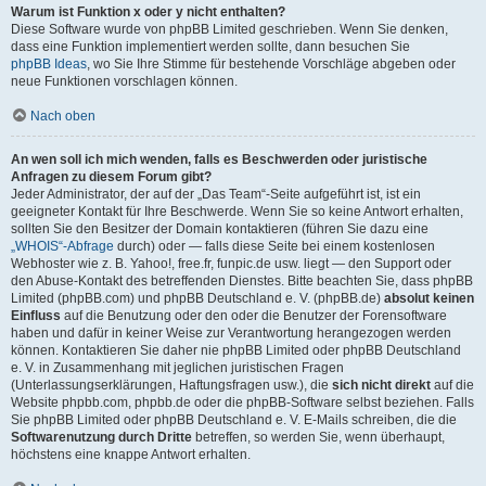
Warum ist Funktion x oder y nicht enthalten?
Diese Software wurde von phpBB Limited geschrieben. Wenn Sie denken,
dass eine Funktion implementiert werden sollte, dann besuchen Sie
phpBB Ideas
, wo Sie Ihre Stimme für bestehende Vorschläge abgeben oder
neue Funktionen vorschlagen können.
Nach oben
An wen soll ich mich wenden, falls es Beschwerden oder juristische
Anfragen zu diesem Forum gibt?
Jeder Administrator, der auf der „Das Team“-Seite aufgeführt ist, ist ein
geeigneter Kontakt für Ihre Beschwerde. Wenn Sie so keine Antwort erhalten,
sollten Sie den Besitzer der Domain kontaktieren (führen Sie dazu eine
„WHOIS“-Abfrage
durch) oder — falls diese Seite bei einem kostenlosen
Webhoster wie z. B. Yahoo!, free.fr, funpic.de usw. liegt — den Support oder
den Abuse-Kontakt des betreffenden Dienstes. Bitte beachten Sie, dass phpBB
Limited (phpBB.com) und phpBB Deutschland e. V. (phpBB.de)
absolut keinen
Einfluss
auf die Benutzung oder den oder die Benutzer der Forensoftware
haben und dafür in keiner Weise zur Verantwortung herangezogen werden
können. Kontaktieren Sie daher nie phpBB Limited oder phpBB Deutschland
e. V. in Zusammenhang mit jeglichen juristischen Fragen
(Unterlassungserklärungen, Haftungsfragen usw.), die
sich nicht direkt
auf die
Website phpbb.com, phpbb.de oder die phpBB-Software selbst beziehen. Falls
Sie phpBB Limited oder phpBB Deutschland e. V. E-Mails schreiben, die die
Softwarenutzung durch Dritte
betreffen, so werden Sie, wenn überhaupt,
höchstens eine knappe Antwort erhalten.