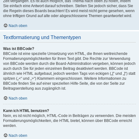
Zeit vergangen. Es ist auch möglich, das Thema nach oben zu holen, indem
Sie einfach eine Antwort darauf schreiben. Stellen Sie jedoch sicher, dass Sie
die Regeln dieses Boards beachten! Es wird meist nicht gerne gesehen, wenn
ohne triftigen Grund auf alte oder abgeschlossene Themen geantwortet wird.
Nach oben
Textformatierung und Thementypen
Was ist BBCode?
BBCode ist eine spezielle Umsetzung von HTML, die Ihnen weitreichende
Formatierungsmöglichkeiten für Ihren Text gibt. Die Rechte zur Verwendung
von BBCode werden durch die Board-Administration vergeben, können jedoch
auch durch Sie für jeden einzelnen Beitrag deaktiviert werden. BBCode ist
ähnlich wie HTML aufgebaut, jedoch werden Tags von eckigen („[“ und „]“) statt
spitzen („<“ und „>“) Klammern eingeschlossen. Weitere Informationen zu
BBCode finden Sie auf einer speziellen Hilfe-Seite, die von der Seite zur
Beitragserstellung aus zugänglich ist.
Nach oben
Kann ich HTML benutzen?
Nein, es ist nicht möglich, HTML-Code in Beiträgen zu verwenden. Die meisten
Formatierungsmöglichkeiten, die HTML bietet, können über BBCode erreicht
werden.
Nach oben