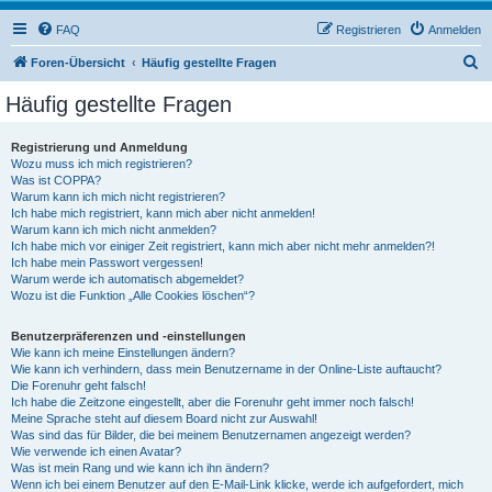
FAQ
Registrieren
Anmelden
S
Foren-Übersicht
Häufig gestellte Fragen
u
Häufig gestellte Fragen
c
h
Registrierung und Anmeldung
Wozu muss ich mich registrieren?
e
Was ist COPPA?
Warum kann ich mich nicht registrieren?
Ich habe mich registriert, kann mich aber nicht anmelden!
Warum kann ich mich nicht anmelden?
Ich habe mich vor einiger Zeit registriert, kann mich aber nicht mehr anmelden?!
Ich habe mein Passwort vergessen!
Warum werde ich automatisch abgemeldet?
Wozu ist die Funktion „Alle Cookies löschen“?
Benutzerpräferenzen und -einstellungen
Wie kann ich meine Einstellungen ändern?
Wie kann ich verhindern, dass mein Benutzername in der Online-Liste auftaucht?
Die Forenuhr geht falsch!
Ich habe die Zeitzone eingestellt, aber die Forenuhr geht immer noch falsch!
Meine Sprache steht auf diesem Board nicht zur Auswahl!
Was sind das für Bilder, die bei meinem Benutzernamen angezeigt werden?
Wie verwende ich einen Avatar?
Was ist mein Rang und wie kann ich ihn ändern?
Wenn ich bei einem Benutzer auf den E-Mail-Link klicke, werde ich aufgefordert, mich