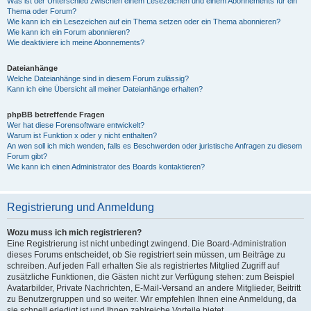
Was ist der Unterschied zwischen einem Lesezeichen und einem Abonnements für ein
Thema oder Forum?
Wie kann ich ein Lesezeichen auf ein Thema setzen oder ein Thema abonnieren?
Wie kann ich ein Forum abonnieren?
Wie deaktiviere ich meine Abonnements?
Dateianhänge
Welche Dateianhänge sind in diesem Forum zulässig?
Kann ich eine Übersicht all meiner Dateianhänge erhalten?
phpBB betreffende Fragen
Wer hat diese Forensoftware entwickelt?
Warum ist Funktion x oder y nicht enthalten?
An wen soll ich mich wenden, falls es Beschwerden oder juristische Anfragen zu diesem
Forum gibt?
Wie kann ich einen Administrator des Boards kontaktieren?
Registrierung und Anmeldung
Wozu muss ich mich registrieren?
Eine Registrierung ist nicht unbedingt zwingend. Die Board-Administration
dieses Forums entscheidet, ob Sie registriert sein müssen, um Beiträge zu
schreiben. Auf jeden Fall erhalten Sie als registriertes Mitglied Zugriff auf
zusätzliche Funktionen, die Gästen nicht zur Verfügung stehen: zum Beispiel
Avatarbilder, Private Nachrichten, E-Mail-Versand an andere Mitglieder, Beitritt
zu Benutzergruppen und so weiter. Wir empfehlen Ihnen eine Anmeldung, da
sie schnell erledigt ist und Ihnen zahlreiche Vorteile bietet.