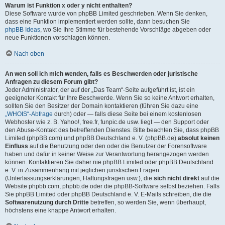
Warum ist Funktion x oder y nicht enthalten?
Diese Software wurde von phpBB Limited geschrieben. Wenn Sie denken,
dass eine Funktion implementiert werden sollte, dann besuchen Sie
phpBB Ideas
, wo Sie Ihre Stimme für bestehende Vorschläge abgeben oder
neue Funktionen vorschlagen können.
Nach oben
An wen soll ich mich wenden, falls es Beschwerden oder juristische
Anfragen zu diesem Forum gibt?
Jeder Administrator, der auf der „Das Team“-Seite aufgeführt ist, ist ein
geeigneter Kontakt für Ihre Beschwerde. Wenn Sie so keine Antwort erhalten,
sollten Sie den Besitzer der Domain kontaktieren (führen Sie dazu eine
„WHOIS“-Abfrage
durch) oder — falls diese Seite bei einem kostenlosen
Webhoster wie z. B. Yahoo!, free.fr, funpic.de usw. liegt — den Support oder
den Abuse-Kontakt des betreffenden Dienstes. Bitte beachten Sie, dass phpBB
Limited (phpBB.com) und phpBB Deutschland e. V. (phpBB.de)
absolut keinen
Einfluss
auf die Benutzung oder den oder die Benutzer der Forensoftware
haben und dafür in keiner Weise zur Verantwortung herangezogen werden
können. Kontaktieren Sie daher nie phpBB Limited oder phpBB Deutschland
e. V. in Zusammenhang mit jeglichen juristischen Fragen
(Unterlassungserklärungen, Haftungsfragen usw.), die
sich nicht direkt
auf die
Website phpbb.com, phpbb.de oder die phpBB-Software selbst beziehen. Falls
Sie phpBB Limited oder phpBB Deutschland e. V. E-Mails schreiben, die die
Softwarenutzung durch Dritte
betreffen, so werden Sie, wenn überhaupt,
höchstens eine knappe Antwort erhalten.