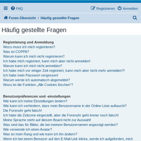
FAQ
Registrieren
Anmelden
S
Foren-Übersicht
Häufig gestellte Fragen
u
Häufig gestellte Fragen
c
h
Registrierung und Anmeldung
Wozu muss ich mich registrieren?
e
Was ist COPPA?
Warum kann ich mich nicht registrieren?
Ich habe mich registriert, kann mich aber nicht anmelden!
Warum kann ich mich nicht anmelden?
Ich habe mich vor einiger Zeit registriert, kann mich aber nicht mehr anmelden?!
Ich habe mein Passwort vergessen!
Warum werde ich automatisch abgemeldet?
Wozu ist die Funktion „Alle Cookies löschen“?
Benutzerpräferenzen und -einstellungen
Wie kann ich meine Einstellungen ändern?
Wie kann ich verhindern, dass mein Benutzername in der Online-Liste auftaucht?
Die Forenuhr geht falsch!
Ich habe die Zeitzone eingestellt, aber die Forenuhr geht immer noch falsch!
Meine Sprache steht auf diesem Board nicht zur Auswahl!
Was sind das für Bilder, die bei meinem Benutzernamen angezeigt werden?
Wie verwende ich einen Avatar?
Was ist mein Rang und wie kann ich ihn ändern?
Wenn ich bei einem Benutzer auf den E-Mail-Link klicke, werde ich aufgefordert, mich