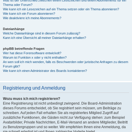
Was ist der Unterschied zwischen einem Lesezeichen und einem Abonnements für ein
Thema oder Forum?
Wie kann ich ein Lesezeichen auf ein Thema setzen oder ein Thema abonnieren?
Wie kann ich ein Forum abonnieren?
Wie deaktiviere ich meine Abonnements?
Dateianhänge
Welche Dateianhänge sind in diesem Forum zulässig?
Kann ich eine Übersicht all meiner Dateianhänge erhalten?
phpBB betreffende Fragen
Wer hat diese Forensoftware entwickelt?
Warum ist Funktion x oder y nicht enthalten?
An wen soll ich mich wenden, falls es Beschwerden oder juristische Anfragen zu diesem
Forum gibt?
Wie kann ich einen Administrator des Boards kontaktieren?
Registrierung und Anmeldung
Wozu muss ich mich registrieren?
Eine Registrierung ist nicht unbedingt zwingend. Die Board-Administration
dieses Forums entscheidet, ob Sie registriert sein müssen, um Beiträge zu
schreiben. Auf jeden Fall erhalten Sie als registriertes Mitglied Zugriff auf
zusätzliche Funktionen, die Gästen nicht zur Verfügung stehen: zum Beispiel
Avatarbilder, Private Nachrichten, E-Mail-Versand an andere Mitglieder, Beitritt
zu Benutzergruppen und so weiter. Wir empfehlen Ihnen eine Anmeldung, da
sie schnell erledigt ist und Ihnen zahlreiche Vorteile bietet.