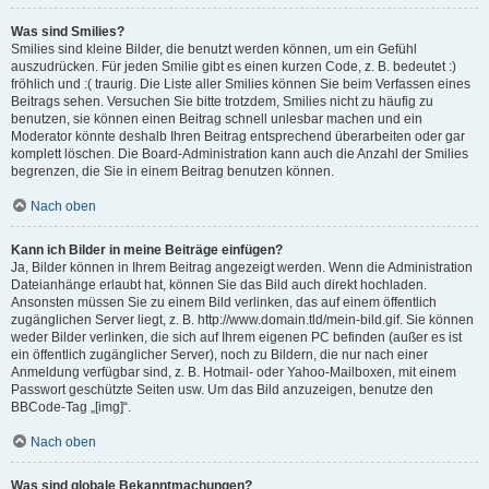
Was sind Smilies?
Smilies sind kleine Bilder, die benutzt werden können, um ein Gefühl
auszudrücken. Für jeden Smilie gibt es einen kurzen Code, z. B. bedeutet :)
fröhlich und :( traurig. Die Liste aller Smilies können Sie beim Verfassen eines
Beitrags sehen. Versuchen Sie bitte trotzdem, Smilies nicht zu häufig zu
benutzen, sie können einen Beitrag schnell unlesbar machen und ein
Moderator könnte deshalb Ihren Beitrag entsprechend überarbeiten oder gar
komplett löschen. Die Board-Administration kann auch die Anzahl der Smilies
begrenzen, die Sie in einem Beitrag benutzen können.
Nach oben
Kann ich Bilder in meine Beiträge einfügen?
Ja, Bilder können in Ihrem Beitrag angezeigt werden. Wenn die Administration
Dateianhänge erlaubt hat, können Sie das Bild auch direkt hochladen.
Ansonsten müssen Sie zu einem Bild verlinken, das auf einem öffentlich
zugänglichen Server liegt, z. B. http://www.domain.tld/mein-bild.gif. Sie können
weder Bilder verlinken, die sich auf Ihrem eigenen PC befinden (außer es ist
ein öffentlich zugänglicher Server), noch zu Bildern, die nur nach einer
Anmeldung verfügbar sind, z. B. Hotmail- oder Yahoo-Mailboxen, mit einem
Passwort geschützte Seiten usw. Um das Bild anzuzeigen, benutze den
BBCode-Tag „[img]“.
Nach oben
Was sind globale Bekanntmachungen?