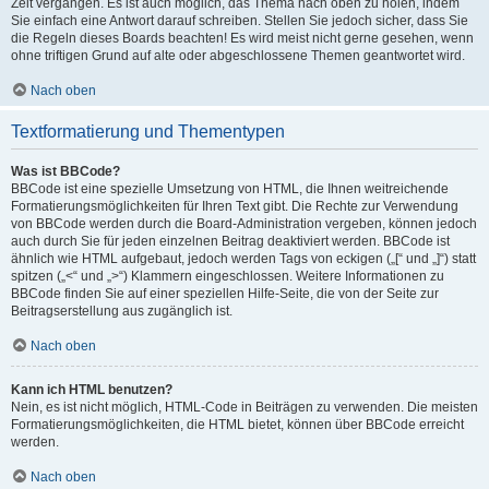
Zeit vergangen. Es ist auch möglich, das Thema nach oben zu holen, indem
Sie einfach eine Antwort darauf schreiben. Stellen Sie jedoch sicher, dass Sie
die Regeln dieses Boards beachten! Es wird meist nicht gerne gesehen, wenn
ohne triftigen Grund auf alte oder abgeschlossene Themen geantwortet wird.
Nach oben
Textformatierung und Thementypen
Was ist BBCode?
BBCode ist eine spezielle Umsetzung von HTML, die Ihnen weitreichende
Formatierungsmöglichkeiten für Ihren Text gibt. Die Rechte zur Verwendung
von BBCode werden durch die Board-Administration vergeben, können jedoch
auch durch Sie für jeden einzelnen Beitrag deaktiviert werden. BBCode ist
ähnlich wie HTML aufgebaut, jedoch werden Tags von eckigen („[“ und „]“) statt
spitzen („<“ und „>“) Klammern eingeschlossen. Weitere Informationen zu
BBCode finden Sie auf einer speziellen Hilfe-Seite, die von der Seite zur
Beitragserstellung aus zugänglich ist.
Nach oben
Kann ich HTML benutzen?
Nein, es ist nicht möglich, HTML-Code in Beiträgen zu verwenden. Die meisten
Formatierungsmöglichkeiten, die HTML bietet, können über BBCode erreicht
werden.
Nach oben