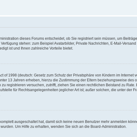
nistration dieses Forums entscheidet, ob Sie registriert sein müssen, um Beiträge z
ur Verfügung stehen: zum Beispiel Avatarbilder, Private Nachrichten, E-Mail-Versand
igt ist und Ihnen zahlreiche Vorteile bietet.
t of 1998 (deutsch: Gesetz zum Schutz der Privatsphäre von Kindern im Internet vo
unter 13 Jahren erheben, hierzu die Zustimmung der Eltern beziehungsweise des o
h zu registrieren versuchen, zutrifft, ziehen Sie einen rechtlichen Beistand zu Rat
stelle für Rechtsangelegenheiten jeglicher Art ist; außer solchen, die unter der 
.
 komplett ausgeschaltet hat, damit sich keine neuen Benutzer mehr anmelden könne
 wurden. Um Hilfe zu erhalten, wenden Sie sich an die Board-Administration.