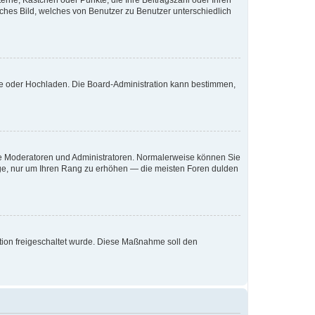
terne, Kästchen oder Punkte, die Ihre Beitragszahl oder Ihren
iches Bild, welches von Benutzer zu Benutzer unterschiedlich
ote oder Hochladen. Die Board-Administration kann bestimmen,
 wie Moderatoren und Administratoren. Normalerweise können Sie
räge, nur um Ihren Rang zu erhöhen — die meisten Foren dulden
ration freigeschaltet wurde. Diese Maßnahme soll den