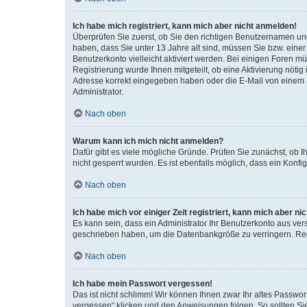
Ich habe mich registriert, kann mich aber nicht anmelden!
Überprüfen Sie zuerst, ob Sie den richtigen Benutzernamen u
haben, dass Sie unter 13 Jahre alt sind, müssen Sie bzw. einer 
Benutzerkonto vielleicht aktiviert werden. Bei einigen Foren m
Registrierung wurde Ihnen mitgeteilt, ob eine Aktivierung nötig
Adresse korrekt eingegeben haben oder die E-Mail von einem S
Administrator.
Nach oben
Warum kann ich mich nicht anmelden?
Dafür gibt es viele mögliche Gründe. Prüfen Sie zunächst, ob I
nicht gesperrt wurden. Es ist ebenfalls möglich, dass ein Konfi
Nach oben
Ich habe mich vor einiger Zeit registriert, kann mich aber n
Es kann sein, dass ein Administrator Ihr Benutzerkonto aus ver
geschrieben haben, um die Datenbankgröße zu verringern. Regi
Nach oben
Ich habe mein Passwort vergessen!
Das ist nicht schlimm! Wir können Ihnen zwar Ihr altes Passwo
vergessen“ klicken und den Anweisungen folgen. So sollten Si