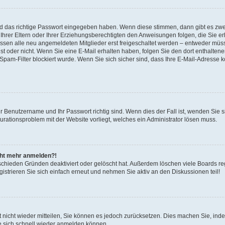
nd das richtige Passwort eingegeben haben. Wenn diese stimmen, dann gibt es zw
Ihrer Eltern oder Ihrer Erziehungsberechtigten den Anweisungen folgen, die Sie erh
üssen alle neu angemeldeten Mitglieder erst freigeschaltet werden – entweder müsse
 ist oder nicht. Wenn Sie eine E-Mail erhalten haben, folgen Sie den dort enthalte
pam-Filter blockiert wurde. Wenn Sie sich sicher sind, dass Ihre E-Mail-Adresse 
hr Benutzername und Ihr Passwort richtig sind. Wenn dies der Fall ist, wenden Sie
gurationsproblem mit der Website vorliegt, welches ein Administrator lösen muss.
icht mehr anmelden?!
schieden Gründen deaktiviert oder gelöscht hat. Außerdem löschen viele Boards reg
strieren Sie sich einfach erneut und nehmen Sie aktiv an den Diskussionen teil!
rt nicht wieder mitteilen, Sie können es jedoch zurücksetzen. Dies machen Sie, in
e sich schnell wieder anmelden können.