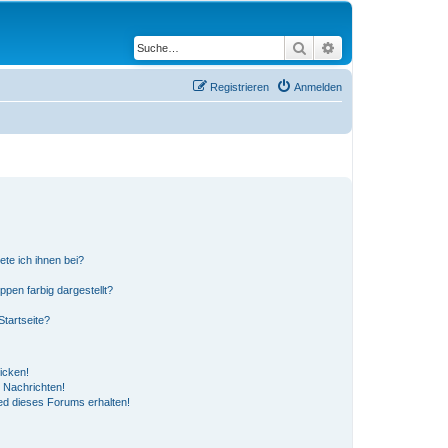
Suche
Erweiterte Suche
Registrieren
Anmelden
ete ich ihnen bei?
en farbig dargestellt?
tartseite?
icken!
 Nachrichten!
ed dieses Forums erhalten!