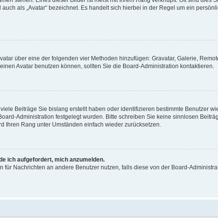
men stehen. Eines dieser Bilder ist meist mit Ihrem Rang verknüpft: Oft sind dies S
auch als „Avatar“ bezeichnet. Es handelt sich hierbei in der Regel um ein persönl
 Avatar über eine der folgenden vier Methoden hinzufügen: Gravatar, Galerie, Rem
inen Avatar benutzen können, sollten Sie die Board-Administration kontaktieren.
iele Beiträge Sie bislang erstellt haben oder identifizieren bestimmte Benutzer
 Board-Administration festgelegt wurden. Bitte schreiben Sie keine sinnlosen Beit
wird Ihren Rang unter Umständen einfach wieder zurücksetzen.
rde ich aufgefordert, mich anzumelden.
ion für Nachrichten an andere Benutzer nutzen, falls diese von der Board-Administ