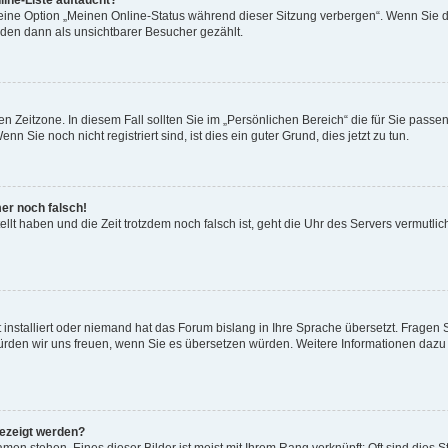
ine-Liste auftaucht?
 eine Option „Meinen Online-Status während dieser Sitzung verbergen“. Wenn Sie d
rden dann als unsichtbarer Besucher gezählt.
n Zeitzone. In diesem Fall sollten Sie im „Persönlichen Bereich“ die für Sie passend
 Sie noch nicht registriert sind, ist dies ein guter Grund, dies jetzt zu tun.
mer noch falsch!
ellt haben und die Zeit trotzdem noch falsch ist, geht die Uhr des Servers vermutlic
 installiert oder niemand hat das Forum bislang in Ihre Sprache übersetzt. Fragen 
t, würden wir uns freuen, wenn Sie es übersetzen würden. Weitere Informationen da
gezeigt werden?