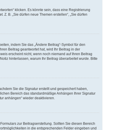
worten“ klicken. Es könnte sein, dass eine Registrierung
t. Z. B. „Sie dürfen neue Themen erstellen“, „Sie dürfen
beiten, indem Sie das „Ändere Beitrag“-Symbol für den
ren Beitrag geantwortet hat, wird Ihr Beitrag in der
nweis erscheint nicht, wenn noch niemand auf Ihren Beitrag
Notiz hinterlassen, warum Ihr Beitrag überarbeitet wurde. Bitte
chdem Sie die Signatur erstellt und gespeichert haben,
nlichen Bereich das standardmäßige Anhängen Ihrer Signatur
tur anhängen“ wieder deaktivieren.
ormulars zur Beitragserstellung. Sollten Sie diesen Bereich
twortmöglichkeiten in die entsprechenden Felder eingeben und