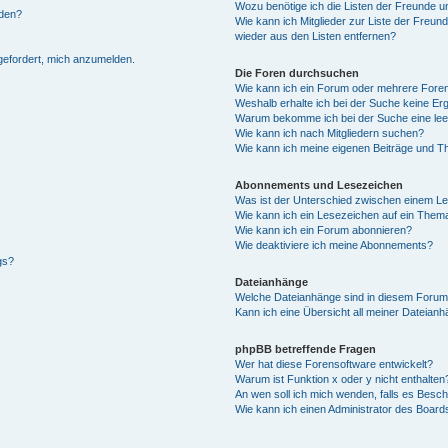
Wozu benötige ich die Listen der Freunde un
rden?
Wie kann ich Mitglieder zur Liste der Freund
wieder aus den Listen entfernen?
fgefordert, mich anzumelden.
Die Foren durchsuchen
Wie kann ich ein Forum oder mehrere For
Weshalb erhalte ich bei der Suche keine Er
Warum bekomme ich bei der Suche eine lee
Wie kann ich nach Mitgliedern suchen?
Wie kann ich meine eigenen Beiträge und T
Abonnements und Lesezeichen
Was ist der Unterschied zwischen einem L
Wie kann ich ein Lesezeichen auf ein Them
Wie kann ich ein Forum abonnieren?
Wie deaktiviere ich meine Abonnements?
gs?
Dateianhänge
Welche Dateianhänge sind in diesem Forum
Kann ich eine Übersicht all meiner Dateian
phpBB betreffende Fragen
Wer hat diese Forensoftware entwickelt?
Warum ist Funktion x oder y nicht enthalten
An wen soll ich mich wenden, falls es Besc
Wie kann ich einen Administrator des Board