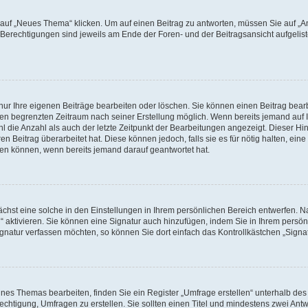
f „Neues Thema“ klicken. Um auf einen Beitrag zu antworten, müssen Sie auf „Ant
e Berechtigungen sind jeweils am Ende der Foren- und der Beitragsansicht aufgeliste
nur Ihre eigenen Beiträge bearbeiten oder löschen. Sie können einen Beitrag bear
nen begrenzten Zeitraum nach seiner Erstellung möglich. Wenn bereits jemand auf Ih
 die Anzahl als auch der letzte Zeitpunkt der Bearbeitungen angezeigt. Dieser Hi
 Beitrag überarbeitet hat. Diese können jedoch, falls sie es für nötig halten, eine 
hen können, wenn bereits jemand darauf geantwortet hat.
hst eine solche in den Einstellungen in Ihrem persönlichen Bereich entwerfen. Na
 aktivieren. Sie können eine Signatur auch hinzufügen, indem Sie in Ihrem persö
gnatur verfassen möchten, so können Sie dort einfach das Kontrollkästchen „Signa
es Themas bearbeiten, finden Sie ein Register „Umfrage erstellen“ unterhalb des F
echtigung, Umfragen zu erstellen. Sie sollten einen Titel und mindestens zwei An