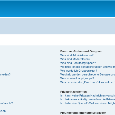
Benutzer-Stufen und Gruppen
Was sind Administratoren?
Was sind Moderatoren?
Was sind Benutzergruppen?
Wo finde ich die Benutzergruppen und wie tr
Wie werde ich Gruppenleiter?
anmelden?!
Weshalb werden verschiedene Benutzergrupp
Was ist eine Hauptgruppe?
Was bedeutet der „Das Team“-Link auf der S
Private Nachrichten
Ich kann keine Privaten Nachrichten versch
Ich bekomme ständig unerwünschte Private
auftaucht?
Ich habe eine Spam-E-Mail von einem Mitgli
alsch!
Freunde und ignorierte Mitglieder