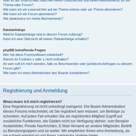
Was ist der Unterschied zwischen einem Lesezeichen und einem Abonnements für ein
Thema oder Forum?
Wie kann ich ein Lesezeichen auf ein Thema setzen oder ein Thema abonnieren?
Wie kann ich ein Forum abonnieren?
Wie deaktiviere ich meine Abonnements?
Dateianhänge
Welche Dateianhänge sind in diesem Forum zulässig?
Kann ich eine Übersicht all meiner Dateianhänge erhalten?
phpBB betreffende Fragen
Wer hat diese Forensoftware entwickelt?
Warum ist Funktion x oder y nicht enthalten?
An wen soll ich mich wenden, falls es Beschwerden oder juristische Anfragen zu diesem
Forum gibt?
Wie kann ich einen Administrator des Boards kontaktieren?
Registrierung und Anmeldung
Wozu muss ich mich registrieren?
Eine Registrierung ist nicht unbedingt zwingend. Die Board-Administration
dieses Forums entscheidet, ob Sie registriert sein müssen, um Beiträge zu
schreiben. Auf jeden Fall erhalten Sie als registriertes Mitglied Zugriff auf
zusätzliche Funktionen, die Gästen nicht zur Verfügung stehen: zum Beispiel
Avatarbilder, Private Nachrichten, E-Mail-Versand an andere Mitglieder, Beitritt
zu Benutzergruppen und so weiter. Wir empfehlen Ihnen eine Anmeldung, da
sie schnell erledigt ist und Ihnen zahlreiche Vorteile bietet.