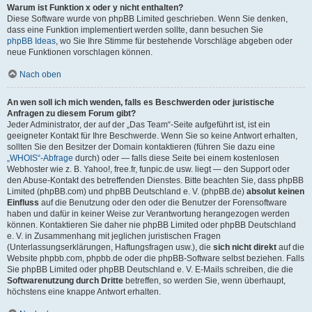
Warum ist Funktion x oder y nicht enthalten?
Diese Software wurde von phpBB Limited geschrieben. Wenn Sie denken,
dass eine Funktion implementiert werden sollte, dann besuchen Sie
phpBB Ideas
, wo Sie Ihre Stimme für bestehende Vorschläge abgeben oder
neue Funktionen vorschlagen können.
Nach oben
An wen soll ich mich wenden, falls es Beschwerden oder juristische
Anfragen zu diesem Forum gibt?
Jeder Administrator, der auf der „Das Team“-Seite aufgeführt ist, ist ein
geeigneter Kontakt für Ihre Beschwerde. Wenn Sie so keine Antwort erhalten,
sollten Sie den Besitzer der Domain kontaktieren (führen Sie dazu eine
„WHOIS“-Abfrage
durch) oder — falls diese Seite bei einem kostenlosen
Webhoster wie z. B. Yahoo!, free.fr, funpic.de usw. liegt — den Support oder
den Abuse-Kontakt des betreffenden Dienstes. Bitte beachten Sie, dass phpBB
Limited (phpBB.com) und phpBB Deutschland e. V. (phpBB.de)
absolut keinen
Einfluss
auf die Benutzung oder den oder die Benutzer der Forensoftware
haben und dafür in keiner Weise zur Verantwortung herangezogen werden
können. Kontaktieren Sie daher nie phpBB Limited oder phpBB Deutschland
e. V. in Zusammenhang mit jeglichen juristischen Fragen
(Unterlassungserklärungen, Haftungsfragen usw.), die
sich nicht direkt
auf die
Website phpbb.com, phpbb.de oder die phpBB-Software selbst beziehen. Falls
Sie phpBB Limited oder phpBB Deutschland e. V. E-Mails schreiben, die die
Softwarenutzung durch Dritte
betreffen, so werden Sie, wenn überhaupt,
höchstens eine knappe Antwort erhalten.