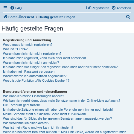
FAQ
Registrieren
Anmelden
S
Foren-Übersicht
Häufig gestellte Fragen
u
Häufig gestellte Fragen
c
h
Registrierung und Anmeldung
Wozu muss ich mich registrieren?
e
Was ist COPPA?
Warum kann ich mich nicht registrieren?
Ich habe mich registriert, kann mich aber nicht anmelden!
Warum kann ich mich nicht anmelden?
Ich habe mich vor einiger Zeit registriert, kann mich aber nicht mehr anmelden?!
Ich habe mein Passwort vergessen!
Warum werde ich automatisch abgemeldet?
Wozu ist die Funktion „Alle Cookies löschen“?
Benutzerpräferenzen und -einstellungen
Wie kann ich meine Einstellungen ändern?
Wie kann ich verhindern, dass mein Benutzername in der Online-Liste auftaucht?
Die Forenuhr geht falsch!
Ich habe die Zeitzone eingestellt, aber die Forenuhr geht immer noch falsch!
Meine Sprache steht auf diesem Board nicht zur Auswahl!
Was sind das für Bilder, die bei meinem Benutzernamen angezeigt werden?
Wie verwende ich einen Avatar?
Was ist mein Rang und wie kann ich ihn ändern?
Wenn ich bei einem Benutzer auf den E-Mail-Link klicke, werde ich aufgefordert, mich