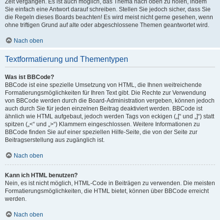
Zeit vergangen. Es ist auch möglich, das Thema nach oben zu holen, indem
Sie einfach eine Antwort darauf schreiben. Stellen Sie jedoch sicher, dass Sie
die Regeln dieses Boards beachten! Es wird meist nicht gerne gesehen, wenn
ohne triftigen Grund auf alte oder abgeschlossene Themen geantwortet wird.
Nach oben
Textformatierung und Thementypen
Was ist BBCode?
BBCode ist eine spezielle Umsetzung von HTML, die Ihnen weitreichende
Formatierungsmöglichkeiten für Ihren Text gibt. Die Rechte zur Verwendung
von BBCode werden durch die Board-Administration vergeben, können jedoch
auch durch Sie für jeden einzelnen Beitrag deaktiviert werden. BBCode ist
ähnlich wie HTML aufgebaut, jedoch werden Tags von eckigen („[“ und „]“) statt
spitzen („<“ und „>“) Klammern eingeschlossen. Weitere Informationen zu
BBCode finden Sie auf einer speziellen Hilfe-Seite, die von der Seite zur
Beitragserstellung aus zugänglich ist.
Nach oben
Kann ich HTML benutzen?
Nein, es ist nicht möglich, HTML-Code in Beiträgen zu verwenden. Die meisten
Formatierungsmöglichkeiten, die HTML bietet, können über BBCode erreicht
werden.
Nach oben