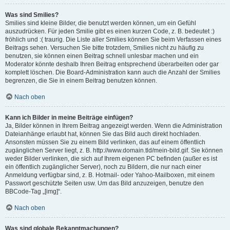
Was sind Smilies?
Smilies sind kleine Bilder, die benutzt werden können, um ein Gefühl
auszudrücken. Für jeden Smilie gibt es einen kurzen Code, z. B. bedeutet :)
fröhlich und :( traurig. Die Liste aller Smilies können Sie beim Verfassen eines
Beitrags sehen. Versuchen Sie bitte trotzdem, Smilies nicht zu häufig zu
benutzen, sie können einen Beitrag schnell unlesbar machen und ein
Moderator könnte deshalb Ihren Beitrag entsprechend überarbeiten oder gar
komplett löschen. Die Board-Administration kann auch die Anzahl der Smilies
begrenzen, die Sie in einem Beitrag benutzen können.
Nach oben
Kann ich Bilder in meine Beiträge einfügen?
Ja, Bilder können in Ihrem Beitrag angezeigt werden. Wenn die Administration
Dateianhänge erlaubt hat, können Sie das Bild auch direkt hochladen.
Ansonsten müssen Sie zu einem Bild verlinken, das auf einem öffentlich
zugänglichen Server liegt, z. B. http://www.domain.tld/mein-bild.gif. Sie können
weder Bilder verlinken, die sich auf Ihrem eigenen PC befinden (außer es ist
ein öffentlich zugänglicher Server), noch zu Bildern, die nur nach einer
Anmeldung verfügbar sind, z. B. Hotmail- oder Yahoo-Mailboxen, mit einem
Passwort geschützte Seiten usw. Um das Bild anzuzeigen, benutze den
BBCode-Tag „[img]“.
Nach oben
Was sind globale Bekanntmachungen?