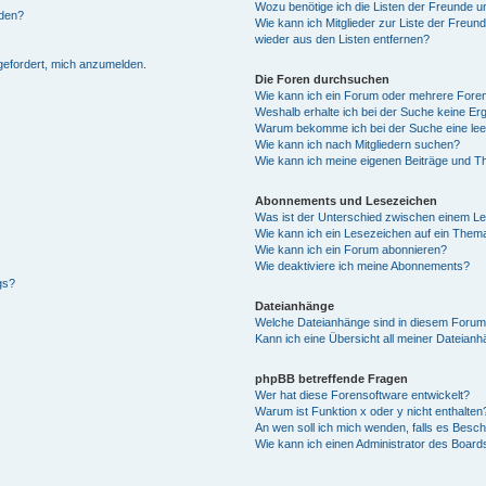
Wozu benötige ich die Listen der Freunde un
rden?
Wie kann ich Mitglieder zur Liste der Freund
wieder aus den Listen entfernen?
fgefordert, mich anzumelden.
Die Foren durchsuchen
Wie kann ich ein Forum oder mehrere For
Weshalb erhalte ich bei der Suche keine Er
Warum bekomme ich bei der Suche eine lee
Wie kann ich nach Mitgliedern suchen?
Wie kann ich meine eigenen Beiträge und T
Abonnements und Lesezeichen
Was ist der Unterschied zwischen einem L
Wie kann ich ein Lesezeichen auf ein Them
Wie kann ich ein Forum abonnieren?
Wie deaktiviere ich meine Abonnements?
gs?
Dateianhänge
Welche Dateianhänge sind in diesem Forum
Kann ich eine Übersicht all meiner Dateian
phpBB betreffende Fragen
Wer hat diese Forensoftware entwickelt?
Warum ist Funktion x oder y nicht enthalten
An wen soll ich mich wenden, falls es Besc
Wie kann ich einen Administrator des Board