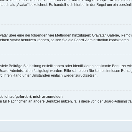
men stehen. Eines dieser Bilder ist meist mit Ihrem Rang verknüpft: Oft sind dies S
auch als „Avatar“ bezeichnet. Es handelt sich hierbei in der Regel um ein persönl
 Avatar über eine der folgenden vier Methoden hinzufügen: Gravatar, Galerie, Rem
inen Avatar benutzen können, sollten Sie die Board-Administration kontaktieren.
iele Beiträge Sie bislang erstellt haben oder identifizieren bestimmte Benutzer
 Board-Administration festgelegt wurden. Bitte schreiben Sie keine sinnlosen Beit
wird Ihren Rang unter Umständen einfach wieder zurücksetzen.
rde ich aufgefordert, mich anzumelden.
ion für Nachrichten an andere Benutzer nutzen, falls diese von der Board-Administ