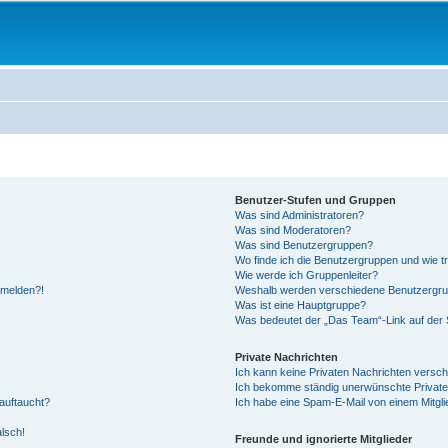
Benutzer-Stufen und Gruppen
Was sind Administratoren?
Was sind Moderatoren?
Was sind Benutzergruppen?
Wo finde ich die Benutzergruppen und wie tr
Wie werde ich Gruppenleiter?
anmelden?!
Weshalb werden verschiedene Benutzergrupp
Was ist eine Hauptgruppe?
Was bedeutet der „Das Team“-Link auf der S
Private Nachrichten
Ich kann keine Privaten Nachrichten versch
Ich bekomme ständig unerwünschte Private
auftaucht?
Ich habe eine Spam-E-Mail von einem Mitgli
alsch!
Freunde und ignorierte Mitglieder