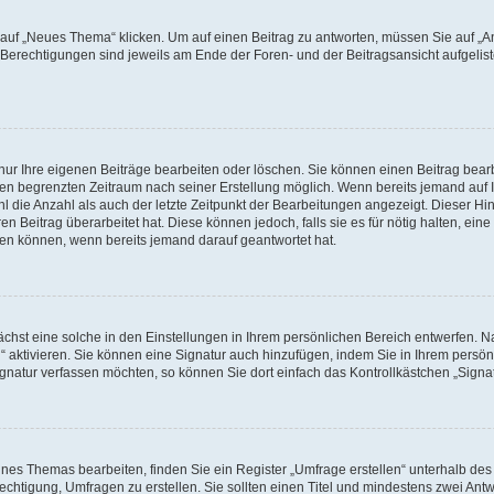
f „Neues Thema“ klicken. Um auf einen Beitrag zu antworten, müssen Sie auf „Ant
e Berechtigungen sind jeweils am Ende der Foren- und der Beitragsansicht aufgeliste
nur Ihre eigenen Beiträge bearbeiten oder löschen. Sie können einen Beitrag bear
nen begrenzten Zeitraum nach seiner Erstellung möglich. Wenn bereits jemand auf Ih
 die Anzahl als auch der letzte Zeitpunkt der Bearbeitungen angezeigt. Dieser Hi
 Beitrag überarbeitet hat. Diese können jedoch, falls sie es für nötig halten, eine 
hen können, wenn bereits jemand darauf geantwortet hat.
hst eine solche in den Einstellungen in Ihrem persönlichen Bereich entwerfen. Na
 aktivieren. Sie können eine Signatur auch hinzufügen, indem Sie in Ihrem persö
gnatur verfassen möchten, so können Sie dort einfach das Kontrollkästchen „Signa
es Themas bearbeiten, finden Sie ein Register „Umfrage erstellen“ unterhalb des F
echtigung, Umfragen zu erstellen. Sie sollten einen Titel und mindestens zwei An