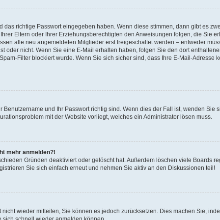
nd das richtige Passwort eingegeben haben. Wenn diese stimmen, dann gibt es zw
Ihrer Eltern oder Ihrer Erziehungsberechtigten den Anweisungen folgen, die Sie erh
üssen alle neu angemeldeten Mitglieder erst freigeschaltet werden – entweder müsse
 ist oder nicht. Wenn Sie eine E-Mail erhalten haben, folgen Sie den dort enthalte
pam-Filter blockiert wurde. Wenn Sie sich sicher sind, dass Ihre E-Mail-Adresse 
hr Benutzername und Ihr Passwort richtig sind. Wenn dies der Fall ist, wenden Sie
gurationsproblem mit der Website vorliegt, welches ein Administrator lösen muss.
icht mehr anmelden?!
schieden Gründen deaktiviert oder gelöscht hat. Außerdem löschen viele Boards reg
strieren Sie sich einfach erneut und nehmen Sie aktiv an den Diskussionen teil!
rt nicht wieder mitteilen, Sie können es jedoch zurücksetzen. Dies machen Sie, in
e sich schnell wieder anmelden können.