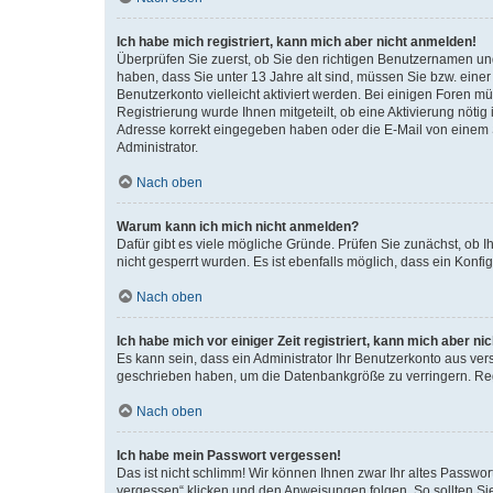
Ich habe mich registriert, kann mich aber nicht anmelden!
Überprüfen Sie zuerst, ob Sie den richtigen Benutzernamen u
haben, dass Sie unter 13 Jahre alt sind, müssen Sie bzw. einer 
Benutzerkonto vielleicht aktiviert werden. Bei einigen Foren m
Registrierung wurde Ihnen mitgeteilt, ob eine Aktivierung nötig
Adresse korrekt eingegeben haben oder die E-Mail von einem S
Administrator.
Nach oben
Warum kann ich mich nicht anmelden?
Dafür gibt es viele mögliche Gründe. Prüfen Sie zunächst, ob I
nicht gesperrt wurden. Es ist ebenfalls möglich, dass ein Konfi
Nach oben
Ich habe mich vor einiger Zeit registriert, kann mich aber n
Es kann sein, dass ein Administrator Ihr Benutzerkonto aus ver
geschrieben haben, um die Datenbankgröße zu verringern. Regi
Nach oben
Ich habe mein Passwort vergessen!
Das ist nicht schlimm! Wir können Ihnen zwar Ihr altes Passwo
vergessen“ klicken und den Anweisungen folgen. So sollten Si