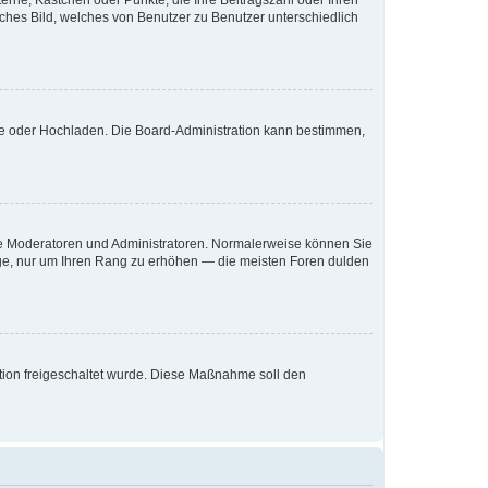
terne, Kästchen oder Punkte, die Ihre Beitragszahl oder Ihren
iches Bild, welches von Benutzer zu Benutzer unterschiedlich
ote oder Hochladen. Die Board-Administration kann bestimmen,
 wie Moderatoren und Administratoren. Normalerweise können Sie
räge, nur um Ihren Rang zu erhöhen — die meisten Foren dulden
ration freigeschaltet wurde. Diese Maßnahme soll den