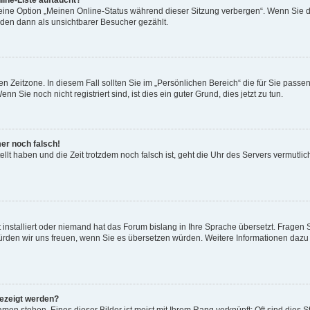
ine-Liste auftaucht?
 eine Option „Meinen Online-Status während dieser Sitzung verbergen“. Wenn Sie d
rden dann als unsichtbarer Besucher gezählt.
n Zeitzone. In diesem Fall sollten Sie im „Persönlichen Bereich“ die für Sie passend
 Sie noch nicht registriert sind, ist dies ein guter Grund, dies jetzt zu tun.
mer noch falsch!
ellt haben und die Zeit trotzdem noch falsch ist, geht die Uhr des Servers vermutlic
 installiert oder niemand hat das Forum bislang in Ihre Sprache übersetzt. Fragen 
t, würden wir uns freuen, wenn Sie es übersetzen würden. Weitere Informationen da
gezeigt werden?