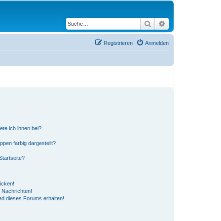
Suche
Erweiterte Suche
Registrieren
Anmelden
ete ich ihnen bei?
en farbig dargestellt?
tartseite?
icken!
 Nachrichten!
ed dieses Forums erhalten!