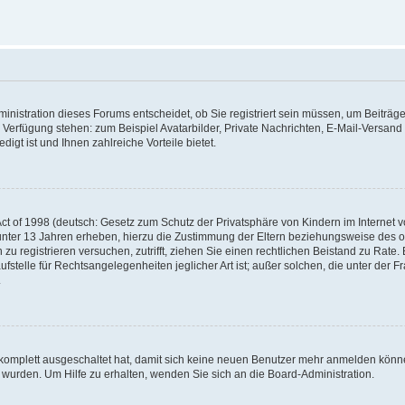
nistration dieses Forums entscheidet, ob Sie registriert sein müssen, um Beiträge z
ur Verfügung stehen: zum Beispiel Avatarbilder, Private Nachrichten, E-Mail-Versand
igt ist und Ihnen zahlreiche Vorteile bietet.
t of 1998 (deutsch: Gesetz zum Schutz der Privatsphäre von Kindern im Internet vo
unter 13 Jahren erheben, hierzu die Zustimmung der Eltern beziehungsweise des o
h zu registrieren versuchen, zutrifft, ziehen Sie einen rechtlichen Beistand zu Rat
stelle für Rechtsangelegenheiten jeglicher Art ist; außer solchen, die unter der 
.
 komplett ausgeschaltet hat, damit sich keine neuen Benutzer mehr anmelden könne
 wurden. Um Hilfe zu erhalten, wenden Sie sich an die Board-Administration.