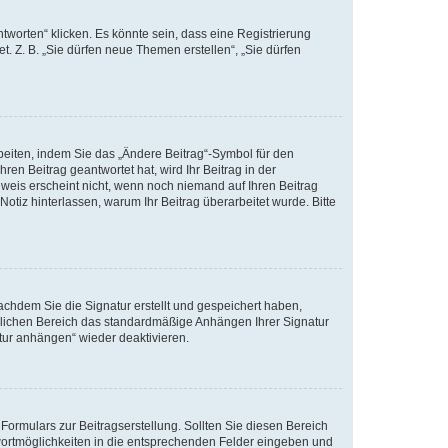
worten“ klicken. Es könnte sein, dass eine Registrierung
t. Z. B. „Sie dürfen neue Themen erstellen“, „Sie dürfen
beiten, indem Sie das „Ändere Beitrag“-Symbol für den
ren Beitrag geantwortet hat, wird Ihr Beitrag in der
nweis erscheint nicht, wenn noch niemand auf Ihren Beitrag
Notiz hinterlassen, warum Ihr Beitrag überarbeitet wurde. Bitte
chdem Sie die Signatur erstellt und gespeichert haben,
nlichen Bereich das standardmäßige Anhängen Ihrer Signatur
tur anhängen“ wieder deaktivieren.
ormulars zur Beitragserstellung. Sollten Sie diesen Bereich
twortmöglichkeiten in die entsprechenden Felder eingeben und